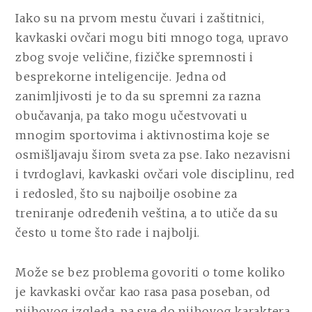
Iako su na prvom mestu čuvari i zaštitnici,
kavkaski ovčari mogu biti mnogo toga, upravo
zbog svoje veličine, fizičke spremnosti i
besprekorne inteligencije. Jedna od
zanimljivosti je to da su spremni za razna
obučavanja, pa tako mogu učestvovati u
mnogim sportovima i aktivnostima koje se
osmišljavaju širom sveta za pse. Iako nezavisni
i tvrdoglavi, kavkaski ovčari vole disciplinu, red
i redosled, što su najboilje osobine za
treniranje određenih veština, a to utiče da su
često u tome što rade i najbolji.
Može se bez problema govoriti o tome koliko
je kavkaski ovčar kao rasa pasa poseban, od
njihovog izgleda, pa sve do njihovog karaktera.