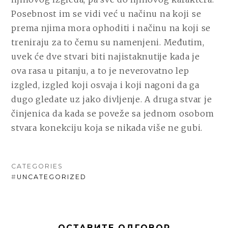
Posebnost im se vidi već u načinu na koji se
prema njima mora ophoditi i načinu na koji se
treniraju za to čemu su namenjeni. Međutim,
uvek će dve stvari biti najistaknutije kada je
ova rasa u pitanju, a to je neverovatno lep
izgled, izgled koji osvaja i koji nagoni da ga
dugo gledate uz jako divljenje. A druga stvar je
činjenica da kada se poveže sa jednom osobom
stvara konekciju koja se nikada više ne gubi.
CATEGORIES
#
UNCATEGORIZED
ОСТАВИТЕ ОДГОВОР