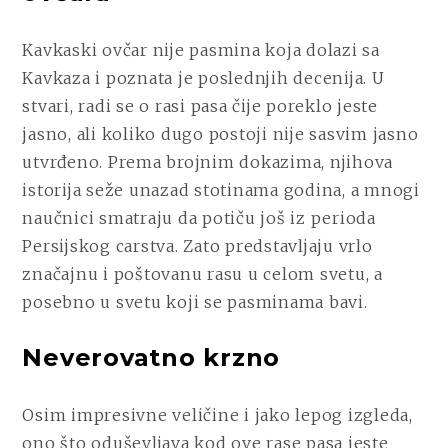
Kavkaski ovčar nije pasmina koja dolazi sa
Kavkaza i poznata je poslednjih decenija. U
stvari, radi se o rasi pasa čije poreklo jeste
jasno, ali koliko dugo postoji nije sasvim jasno
utvrđeno. Prema brojnim dokazima, njihova
istorija seže unazad stotinama godina, a mnogi
naučnici smatraju da potiču još iz perioda
Persijskog carstva. Zato predstavljaju vrlo
značajnu i poštovanu rasu u celom svetu, a
posebno u svetu koji se pasminama bavi.
Neverovatno krzno
Osim impresivne veličine i jako lepog izgleda,
ono što oduševljava kod ove rase pasa jeste