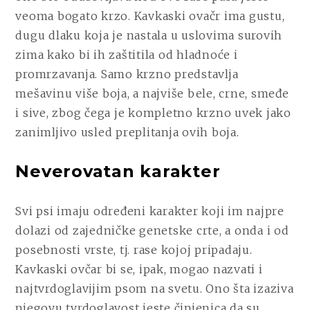
veoma bogato krzo. Kavkaski ovačr ima gustu,
dugu dlaku koja je nastala u uslovima surovih
zima kako bi ih zaštitila od hladnoće i
promrzavanja. Samo krzno predstavlja
mešavinu više boja, a najviše bele, crne, smeđe
i sive, zbog čega je kompletno krzno uvek jako
zanimljivo usled preplitanja ovih boja.
Neverovatan karakter
Svi psi imaju određeni karakter koji im najpre
dolazi od zajedničke genetske crte, a onda i od
posebnosti vrste, tj. rase kojoj pripadaju.
Kavkaski ovčar bi se, ipak, mogao nazvati i
najtvrdoglavijim psom na svetu. Ono šta izaziva
njegovu tvrdoglavost jeste činjenica da su