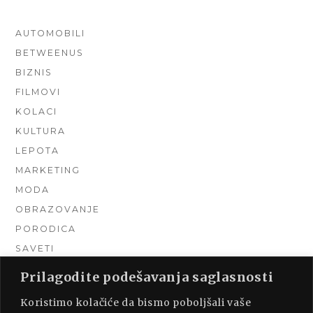
AUTOMOBILI
BETWEENUS
BIZNIS
FILMOVI
KOLACI
KULTURA
LEPOTA
MARKETING
MODA
OBRAZOVANJE
PORODICA
SAVETI
TEHNIKA
Prilagodite podešavanja saglasnosti
TURIZAM
Koristimo kolačiće da bismo poboljšali vaše
UNCATEGORIZED