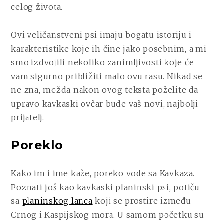
celog života.
Ovi veličanstveni psi imaju bogatu istoriju i
karakteristike koje ih čine jako posebnim, a mi
smo izdvojili nekoliko zanimljivosti koje će
vam sigurno približiti malo ovu rasu. Nikad se
ne zna, možda nakon ovog teksta poželite da
upravo kavkaski ovčar bude vaš novi, najbolji
prijatelj.
Poreklo
Kako im i ime kaže, poreko vode sa Kavkaza.
Poznati još kao kavkaski planinski psi, potiču
sa
planinskog lanca
koji se prostire između
Crnog i Kaspijskog mora. U samom početku su