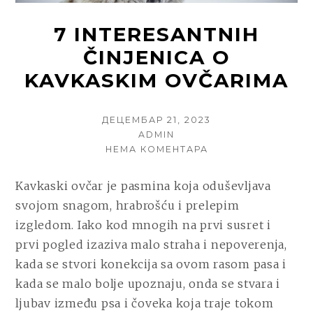
7 INTERESANTNIH
ČINJENICA O
KAVKASKIM OVČARIMA
POSTED
ДЕЦЕМБАР 21, 2023
ON
AUTHOR
ADMIN
НА
НЕМА КОМЕНТАРА
7
INTERESANTNIH
Kavkaski ovčar je pasmina koja oduševljava
ČINJENICA
svojom snagom, hrabrošću i prelepim
O
KAVKASKIM
izgledom. Iako kod mnogih na prvi susret i
OVČARIMA
prvi pogled izaziva malo straha i nepoverenja,
kada se stvori konekcija sa ovom rasom pasa i
kada se malo bolje upoznaju, onda se stvara i
ljubav između psa i čoveka koja traje tokom