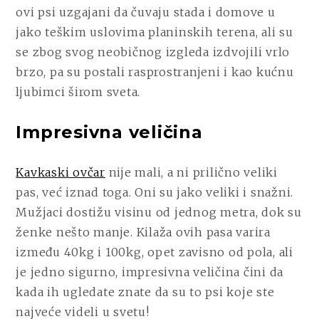
ovi psi uzgajani da čuvaju stada i domove u
jako teškim uslovima planinskih terena, ali su
se zbog svog neobičnog izgleda izdvojili vrlo
brzo, pa su postali rasprostranjeni i kao kućnu
ljubimci širom sveta.
Impresivna veličina
Kavkaski ovčar
nije mali, a ni prilično veliki
pas, već iznad toga. Oni su jako veliki i snažni.
Mužjaci dostižu visinu od jednog metra, dok su
ženke nešto manje. Kilaža ovih pasa varira
između 40kg i 100kg, opet zavisno od pola, ali
je jedno sigurno, impresivna veličina čini da
kada ih ugledate znate da su to psi koje ste
najveće videli u svetu!