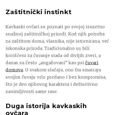
Zaštitnički instinkt
Kavkaski ovčari su poznati po svojoj izuzetno
snažnoj zaštitničkoj prirodi. Kod njih potreba
za zaštitom doma, vlasnika, nije istrenirana, već
iskonska priroda. Tradicionalno su bili
korišćeni za čuvanje stada od divljih zveri, a
danas su često „angažovani“ kao psi
čuvari
domova
. U svakom slučaju, ono šta smatraju
svojim čuvaju vrlo predano i bez kompromisa,
što je deo njihovog karaktera i definitivno
zanimljivosti same rase.
Duga istorija kavkaskih
ovčara