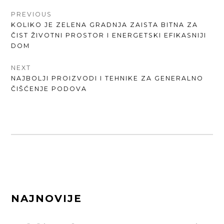
КРЕТАЊЕ
PREVIOUS
PREVIOUS
KOLIKO JE ZELENA GRADNJA ZAISTA BITNA ZA
ЧЛАНКА
POST:
ČIST ŽIVOTNI PROSTOR I ENERGETSKI EFIKASNIJI
DOM
NEXT
NEXT
NAJBOLJI PROIZVODI I TEHNIKE ZA GENERALNO
POST:
ČIŠĆENJE PODOVA
FOOTER
NAJNOVIJE
SIDEBAR