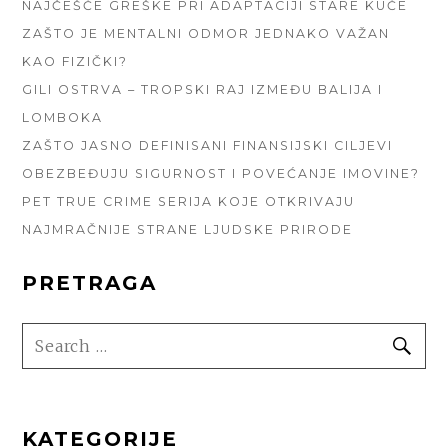
NAJČEŠĆE GREŠKE PRI ADAPTACIJI STARE KUĆE
ZAŠTO JE MENTALNI ODMOR JEDNAKO VAŽAN
KAO FIZIČKI?
GILI OSTRVA – TROPSKI RAJ IZMEĐU BALIJA I
LOMBOKA
ZAŠTO JASNO DEFINISANI FINANSIJSKI CILJEVI
OBEZBEĐUJU SIGURNOST I POVEĆANJE IMOVINE?
PET TRUE CRIME SERIJA KOJE OTKRIVAJU
NAJMRAČNIJE STRANE LJUDSKE PRIRODE
PRETRAGA
SEARCH
SE
FOR:
KATEGORIJE