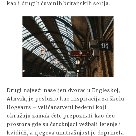
kao i drugih čuvenih britanskih serija.
Drugi najveći naseljen dvorac u Engleskoj,
Alnvik
, je poslužio kao inspiracija za školu
Hogvarts – veličanstveni bedemi koji
okružuju zamak ćete prepoznati kao deo
prostora gde su čarobnjaci vežbali letenje i
kvididž, a njegova unutrašnjost je doprinela