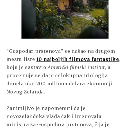
“Gospodar prstenova” se našao na drugom
mestu liste
10 najboljih filmova fantastike
,
koju je sastavio
Američki filmski institut
, a
procenjuje se da je celokupna triologija
donela oko 200 miliona dolara ekonomiji
Novog Zelanda.
Zanimljivo je napomenuti da je
novozelandska vlada čak i imenovala
ministra za Gospodara prstenova, čija je