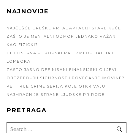
FOOTER
NAJNOVIJE
SIDEBAR
NAJČEŠĆE GREŠKE PRI ADAPTACIJI STARE KUĆE
ZAŠTO JE MENTALNI ODMOR JEDNAKO VAŽAN
KAO FIZIČKI?
GILI OSTRVA – TROPSKI RAJ IZMEĐU BALIJA I
LOMBOKA
ZAŠTO JASNO DEFINISANI FINANSIJSKI CILJEVI
OBEZBEĐUJU SIGURNOST I POVEĆANJE IMOVINE?
PET TRUE CRIME SERIJA KOJE OTKRIVAJU
NAJMRAČNIJE STRANE LJUDSKE PRIRODE
PRETRAGA
SEARCH
SE