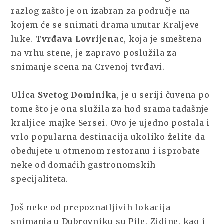
razlog zašto je on izabran za područje na
kojem će se snimati drama unutar Kraljeve
luke.
Tvrđava Lovrijenac
, koja je smeštena
na vrhu stene, je zapravo poslužila za
snimanje scena na Crvenoj tvrđavi.
Ulica Svetog Dominika
, je u seriji čuvena po
tome što je ona služila za hod srama tadašnje
kraljice-majke Sersei. Ovo je ujedno postala i
vrlo popularna destinacija ukoliko želite da
obedujete u otmenom restoranu i isprobate
neke od domaćih gastronomskih
specijaliteta.
Još neke od prepoznatljivih lokacija
snimanja u Dubrovniku su Pile, Zidine, kao i