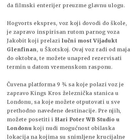
da filmski enterijer preuzme glavnu ulogu.
Hogvorts ekspres, voz koji dovodi do škole,
je zapravo inspirisan rutom parnog voza
Jakobit koji prelazi
lučni most Vijadukt
Glenfinan
, u Škotskoj. Ovaj voz radi od maja
do oktobra, te možete unapred rezervisati
termin u datom vremenskom rasponu.
Čuvena platforma 9 ¾ sa koje polazi voz je
zapravo Kings Kros železnička stanica u
Londonu, sa koje možete otputovati u sve
prethodno navedene destinacije. Pre njih,
možete posetiti i
Hari Poter WB Studio u
Londonu
koji nudi mogućnost obilaska
lokacija na kojima su snimljene krucijalne