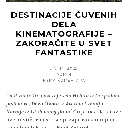
DESTINACIJE ČUVENIH
DELA
KINEMATOGRAFIJE –
ZAKORAČITE U SVET
FANTASTIKE
POSTED
ЈУЛ 14, 2022
ON
AUTHOR
ADMIN
НА
НЕМА КОМЕНТАРА
DESTINACIJE
ČUVENIH
Da li znate šta povezuje
selo Hobita
iz Gospodara
DELA
prstenova,
Drvo života
iz Avatara i
zemlju
KINEMATOGRAFIJE
–
Narnije
iz istoimenog filma?
Činjenica da su sve
ZAKORAČITE
ove mistične destinacije zapravo snimljene
U
na jednoj lokaciji –
Novi Zeland
.