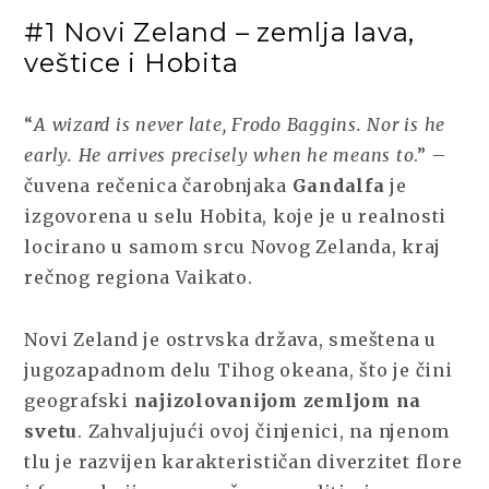
#1 Novi Zeland – zemlja lava,
veštice i Hobita
“
A wizard is never late, Frodo Baggins. Nor is he
early. He arrives precisely when he means to
.” –
čuvena rečenica čarobnjaka
Gandalfa
je
izgovorena u selu Hobita, koje je u realnosti
locirano u samom srcu Novog Zelanda, kraj
rečnog regiona Vaikato.
Novi Zeland je ostrvska država, smeštena u
jugozapadnom delu Tihog okeana, što je čini
geografski
najizolovanijom zemljom na
svetu
. Zahvaljujući ovoj činjenici, na njenom
tlu je razvijen karakterističan diverzitet flore