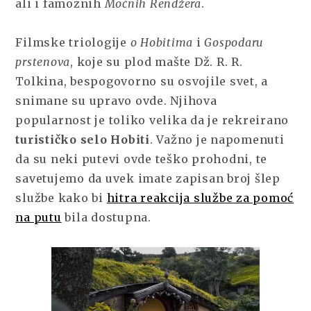
ali i famoznih
Moćnih Rendžera
.
Filmske triologije
o Hobitima
i
Gospodaru
prstenova
, koje su plod mašte Dž. R. R.
Tolkina, bespogovorno su osvojile svet, a
snimane su upravo ovde. Njihova
popularnost je toliko velika da je rekreirano
turističko selo Hobiti
. Važno je napomenuti
da su neki putevi ovde teško prohodni, te
savetujemo da uvek imate zapisan broj šlep
službe kako bi
hitra reakcija službe za pomoć
na putu
bila dostupna.