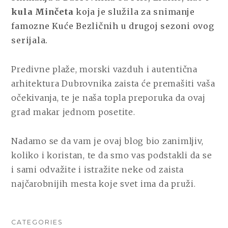
kula Minčeta
koja je služila za snimanje
famozne Kuće Bezličnih u drugoj sezoni ovog
serijala.
Predivne plaže, morski vazduh i autentična
arhitektura Dubrovnika zaista će premašiti vaša
očekivanja, te je naša topla preporuka da ovaj
grad makar jednom posetite.
Nadamo se da vam je ovaj blog bio zanimljiv,
koliko i koristan, te da smo vas podstakli da se
i sami odvažite i istražite neke od zaista
najčarobnijih mesta koje svet ima da pruži.
CATEGORIES