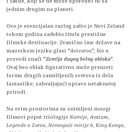
i faune, koji se ne može uporediti ni sa
jednim drugim na planeti.
Ovo je esencijalan razlog zašto je Novi Zeland
tokom godina zadobio titulu prestižne
filmske destinacije. Zvanično ime države na
maorskom jeziku glasi “
Aotearoa
”, što u
prevodi znači “
Zemlja dugog belog oblaka
”.
Ovaj beo oblak figurativno može preuzeti
formu drugih zamišljenih svetova iz dela
fantastike, zahvaljujući upravo netaknutoj
prirodi.
Na ovim prostorima su snimljeni mnogi
filmovi poput triologije
Narnije
,
Avatara
,
Legende o Zorou
,
Nemoguće misije 6
,
King Konga
,