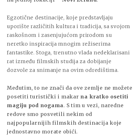
SVET
FANTASTIKE
Egzotične destinacije, koje predstavljaju
uporište različitih kultura i tradicija, sa svojom
raskošnom i zasenjujućom prirodom su
neretko inspiracija mnogim režiserima
fantastike. Stoga, trenutno vlada nedeklarisani
rat između filmskih studija za dobijanje
dozvole za snimanje na ovim odredištima.
Međutim, to ne znači da ove zemlje ne možete
posetiti turistički i makar
na kratko osetiti
magiju pod nogama
. S tim u vezi, naredne
redove smo posvetili nekim od
najpopularnijih filmskih destinacija koje
jednostavno morate obići.