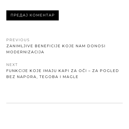
КРЕТАЊЕ
PREVIOUS
PREVIOUS
ZANIMLJIVE BENEFICIJE KOJE NAM DONOSI
ЧЛАНКА
POST:
MODERNIZACIJA
NEXT
NEXT
FUNKCIJE KOJE IMAJU KAPI ZA OČI – ZA POGLED
POST:
BEZ NAPORA, TEGOBA I MAGLE