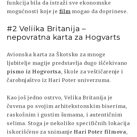
funkcija bila da istraži sve ekonomske
mogućnosti koje je
film
mogao da doprinese.
#2 Veliika Britanija –
nepovratna karta za Hogvarts
Avionska karta za Škotsku za mnoge
ljubitelje magije predstavlja dugo iščekivano
pismo iz Hogvortsa
, škole za veštičarenje i
čarobnjaštvo iz Hari Poter univerzuma.
Kao još jedno ostrvo, Velika Britanija je
čuvena po svojim arhitekstonskim biserima,
raskošnim i gustim šumama, i autentičnim
selima. Stoga je nekoliko specifičnih lokacija
iskorišćeno za snimanje
Hari Poter filmova
,