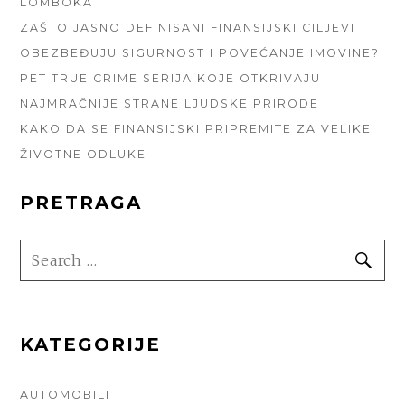
LOMBOKA
ZAŠTO JASNO DEFINISANI FINANSIJSKI CILJEVI
OBEZBEĐUJU SIGURNOST I POVEĆANJE IMOVINE?
PET TRUE CRIME SERIJA KOJE OTKRIVAJU
NAJMRAČNIJE STRANE LJUDSKE PRIRODE
KAKO DA SE FINANSIJSKI PRIPREMITE ZA VELIKE
ŽIVOTNE ODLUKE
PRETRAGA
SEARCH
SE
FOR:
KATEGORIJE
AUTOMOBILI