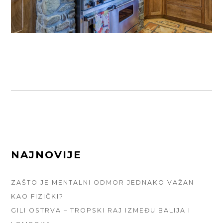
FOOTER
NAJNOVIJE
SIDEBAR
ZAŠTO JE MENTALNI ODMOR JEDNAKO VAŽAN
KAO FIZIČKI?
GILI OSTRVA – TROPSKI RAJ IZMEĐU BALIJA I