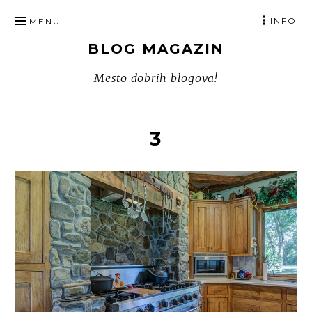
SKIP
INFO
MENU
TO
BLOG MAGAZIN
CONTENT
Mesto dobrih blogova!
3