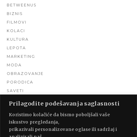
BETWEENUS
BIZNIS
FILMOVI
KOLACI
KULTURA
LEPOTA
MARKETING
MODA
OBRAZOVANJE
PORODICA
SAVETI
TEHNIKA
Prilagodite podešavanja saglasnosti
TURIZAM
Koristimo kolačiće da bismo poboljšali vaše
UNCATEGORIZED
iskustvo pregledanja,
URADI SAM
prikazivali personalizovane oglase ili sadržaj i
UREĐENJE DOMA
analizirali naš