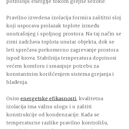
potrošnju energije tokom grejne sezone.
Pravilno izvedena izolacija formira zaštitni sloj
koji usporava prolazak toplote između
unutrašnjeg i spoljnog prostora. Na taj način se
zimi zadržava toplota unutar objekta, dok se
leti sprečava prekomerno zagrevanje prostora
ispod krova. Stabilnija temperatura doprinosi
većem komforu i smanjuje potrebu za
konstantnim korišćenjem sistema grejanja i
hlađenja.
Osim
energetske efikasnosti
, kvalitetna
izolacija ima važnu ulogu i u zaštiti
konstrukcije od kondenzacije. Kada se
temperaturne razlike pravilno kontrolišu,