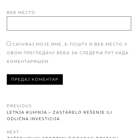
ВЕБ МЕСТО
САЧУВАЈ МОЈЕ ИМЕ, Е-ПОШТУ И ВЕБ МЕСТО У
ОВОМ ПРЕГЛЕДАЧУ ВЕБА ЗА СЛЕДЕЋИ ПУТ КАДА
КОМЕНТАРИШЕМ.
КРЕТАЊЕ
PREVIOUS
PREVIOUS
LETNJA KUHINJA – ZASTARELO REŠENJE ILI
ЧЛАНКА
POST:
ODLIČNA INVESTICIJA
NEXT