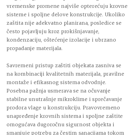
PERIODA?
vremenske promene najviše opterećuju krovne
sisteme i spoljne delove konstrukcije. Ukoliko
zaštita nije adekvatno planirana, posledice se
često pojavljuju kroz prokišnjavanje,
kondenzaciju, oštećenje izolacije i ubrzano
propadanje materijala.
Savremeni pristup zaštiti objekata zasniva se
na kombinaciji kvalitetnih materijala, pravilne
montaže i efikasnog sistema odvodnje.
Posebna pažnja usmerava se na očuvanje
stabilne unutrašnje mikroklime i sprečavanje
prodora vlage u konstrukciju. Pravovremeno
unapređenje krovnih sistema i spoljne zaštite
omogućava dugoročnu sigurnost objekta i
smanjuje potrebu za čestim sanacijama tokom