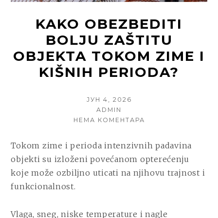
KAKO OBEZBEDITI
BOLJU ZAŠTITU
OBJEKTA TOKOM ZIME I
KIŠNIH PERIODA?
POSTED
ЈУН 4, 2026
ON
AUTHOR
ADMIN
НА
НЕМА КОМЕНТАРА
KAKO
OBEZBEDITI
Tokom zime i perioda intenzivnih padavina
BOLJU
objekti su izloženi povećanom opterećenju
ZAŠTITU
OBJEKTA
koje može ozbiljno uticati na njihovu trajnost i
TOKOM
funkcionalnost.
ZIME
I
KIŠNIH
Vlaga, sneg, niske temperature i nagle