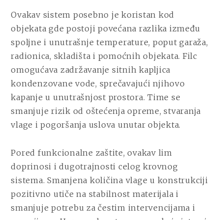
Ovakav sistem posebno je koristan kod
objekata gde postoji povećana razlika između
spoljne i unutrašnje temperature, poput garaža,
radionica, skladišta i pomoćnih objekata. Filc
omogućava zadržavanje sitnih kapljica
kondenzovane vode, sprečavajući njihovo
kapanje u unutrašnjost prostora. Time se
smanjuje rizik od oštećenja opreme, stvaranja
vlage i pogoršanja uslova unutar objekta.
Pored funkcionalne zaštite, ovakav lim
doprinosi i dugotrajnosti celog krovnog
sistema. Smanjena količina vlage u konstrukciji
pozitivno utiče na stabilnost materijala i
smanjuje potrebu za čestim intervencijama i