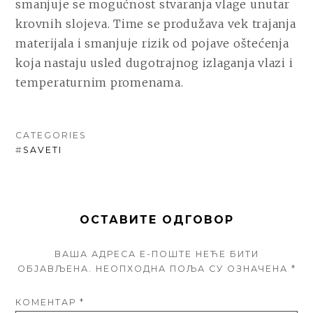
smanjuje se mogućnost stvaranja vlage unutar
krovnih slojeva. Time se produžava vek trajanja
materijala i smanjuje rizik od pojave oštećenja
koja nastaju usled dugotrajnog izlaganja vlazi i
temperaturnim promenama.
CATEGORIES
#
SAVETI
ОСТАВИТЕ ОДГОВОР
ВАША АДРЕСА Е-ПОШТЕ НЕЋЕ БИТИ
ОБЈАВЉЕНА.
НЕОПХОДНА ПОЉА СУ ОЗНАЧЕНА
*
КОМЕНТАР
*