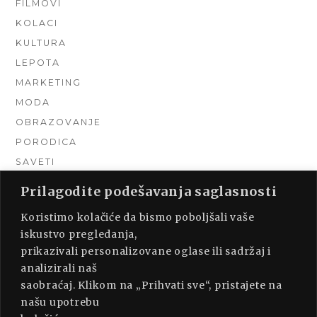
FILMOVI
KOLACI
KULTURA
LEPOTA
MARKETING
MODA
OBRAZOVANJE
PORODICA
SAVETI
TEHNIKA
Prilagodite podešavanja saglasnosti
TURIZAM
Koristimo kolačiće da bismo poboljšali vaše
UNCATEGORIZED
iskustvo pregledanja,
URADI SAM
prikazivali personalizovane oglase ili sadržaj i
UREĐENJE DOMA
analizirali naš
ZDRAVLJE
saobraćaj. Klikom na „Prihvati sve“, pristajete na
našu upotrebu