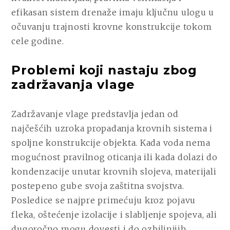
efikasan sistem drenaže imaju ključnu ulogu u
očuvanju trajnosti krovne konstrukcije tokom
cele godine.
Problemi koji nastaju zbog
zadržavanja vlage
Zadržavanje vlage predstavlja jedan od
najčešćih uzroka propadanja krovnih sistema i
spoljne konstrukcije objekta. Kada voda nema
mogućnost pravilnog oticanja ili kada dolazi do
kondenzacije unutar krovnih slojeva, materijali
postepeno gube svoja zaštitna svojstva.
Posledice se najpre primećuju kroz pojavu
fleka, oštećenje izolacije i slabljenje spojeva, ali
dugoročno mogu dovesti i do ozbiljnijih