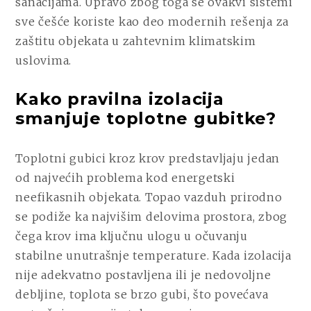
sanacijama. Upravo zbog toga se ovakvi sistemi
sve češće koriste kao deo modernih rešenja za
zaštitu objekata u zahtevnim klimatskim
uslovima.
Kako pravilna izolacija
smanjuje toplotne gubitke?
Toplotni gubici kroz krov predstavljaju jedan
od najvećih problema kod energetski
neefikasnih objekata. Topao vazduh prirodno
se podiže ka najvišim delovima prostora, zbog
čega krov ima ključnu ulogu u očuvanju
stabilne unutrašnje temperature. Kada izolacija
nije adekvatno postavljena ili je nedovoljne
debljine, toplota se brzo gubi, što povećava