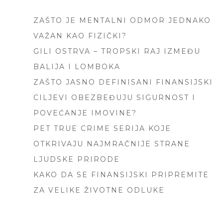
SIDEBAR
ZAŠTO JE MENTALNI ODMOR JEDNAKO
VAŽAN KAO FIZIČKI?
GILI OSTRVA – TROPSKI RAJ IZMEĐU
BALIJA I LOMBOKA
ZAŠTO JASNO DEFINISANI FINANSIJSKI
CILJEVI OBEZBEĐUJU SIGURNOST I
POVEĆANJE IMOVINE?
PET TRUE CRIME SERIJA KOJE
OTKRIVAJU NAJMRAČNIJE STRANE
LJUDSKE PRIRODE
KAKO DA SE FINANSIJSKI PRIPREMITE
ZA VELIKE ŽIVOTNE ODLUKE