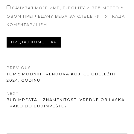
САЧУВАЈ МОЈЕ ИМЕ, Е-ПОШТУ И ВЕБ МЕСТО У
ОВОМ ПРЕГЛЕДАЧУ ВЕБА ЗА СЛЕДЕЋИ ПУТ КАДА
КОМЕНТАРИШЕМ.
КРЕТАЊЕ
PREVIOUS
PREVIOUS
TOP 5 MODNIH TRENDOVA KOJI ĆE OBELEŽITI
ЧЛАНКА
POST:
2024. GODINU
NEXT
NEXT
BUDIMPEŠTA – ZNAMENITOSTI VREDNE OBILASKA
POST:
I KAKO DO BUDIMPEŠTE?