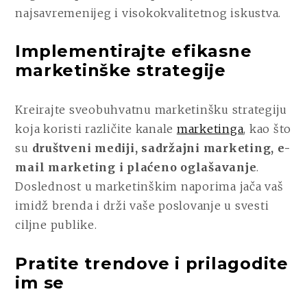
najsavremenijeg i visokokvalitetnog iskustva.
Implementirajte efikasne
marketinške strategije
Kreirajte sveobuhvatnu marketinšku strategiju
koja koristi različite kanale
marketinga
, kao što
su
društveni mediji, sadržajni marketing, e-
mail marketing i plaćeno oglašavanje
.
Doslednost u marketinškim naporima jača vaš
imidž brenda i drži vaše poslovanje u svesti
ciljne publike.
Pratite trendove i prilagodite
im se