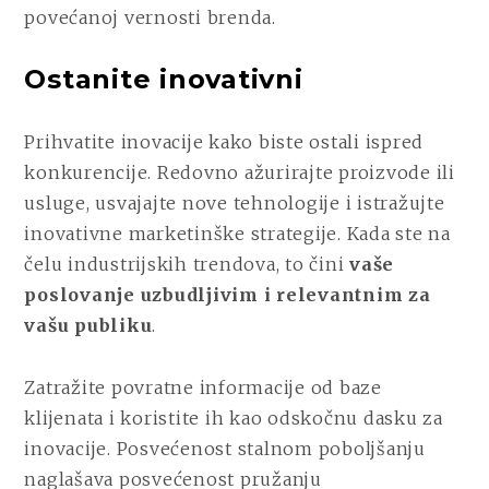
povećanoj vernosti brenda.
Ostanite inovativni
Prihvatite inovacije kako biste ostali ispred
konkurencije. Redovno ažurirajte proizvode ili
usluge, usvajajte nove tehnologije i istražujte
inovativne marketinške strategije. Kada ste na
čelu industrijskih trendova, to čini
vaše
poslovanje uzbudljivim i relevantnim za
vašu publiku
.
Zatražite povratne informacije od baze
klijenata i koristite ih kao odskočnu dasku za
inovacije. Posvećenost stalnom poboljšanju
naglašava posvećenost pružanju