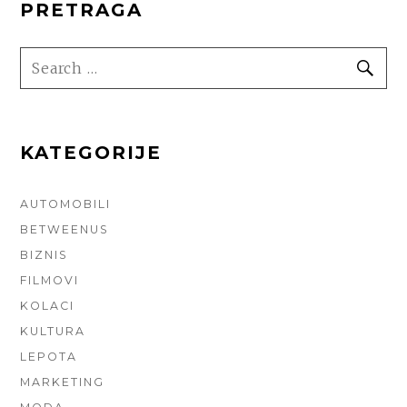
PRETRAGA
SEARCH
SE
FOR:
KATEGORIJE
AUTOMOBILI
BETWEENUS
BIZNIS
FILMOVI
KOLACI
KULTURA
LEPOTA
MARKETING