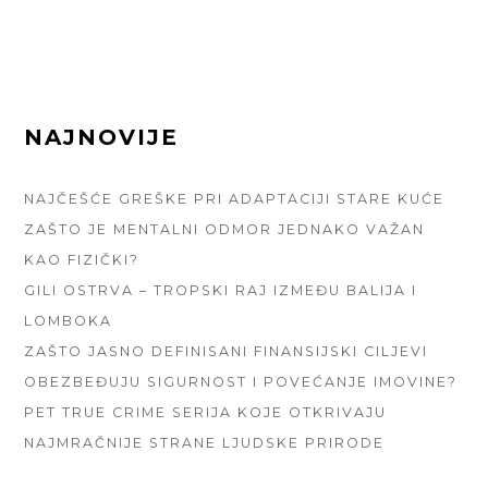
FOOTER
NAJNOVIJE
SIDEBAR
NAJČEŠĆE GREŠKE PRI ADAPTACIJI STARE KUĆE
ZAŠTO JE MENTALNI ODMOR JEDNAKO VAŽAN
KAO FIZIČKI?
GILI OSTRVA – TROPSKI RAJ IZMEĐU BALIJA I
LOMBOKA
ZAŠTO JASNO DEFINISANI FINANSIJSKI CILJEVI
OBEZBEĐUJU SIGURNOST I POVEĆANJE IMOVINE?
PET TRUE CRIME SERIJA KOJE OTKRIVAJU
NAJMRAČNIJE STRANE LJUDSKE PRIRODE