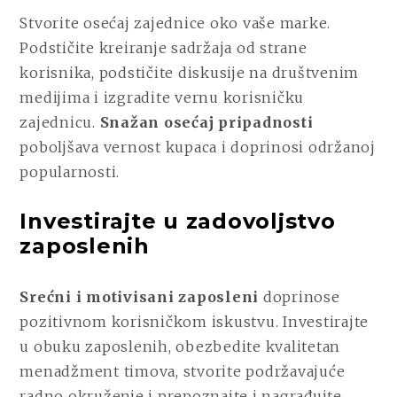
Stvorite osećaj zajednice oko vaše marke.
Podstičite kreiranje sadržaja od strane
korisnika, podstičite diskusije na društvenim
medijima i izgradite vernu korisničku
zajednicu.
Snažan osećaj pripadnosti
poboljšava vernost kupaca i doprinosi održanoj
popularnosti.
Investirajte u zadovoljstvo
zaposlenih
Srećni i motivisani zaposleni
doprinose
pozitivnom korisničkom iskustvu. Investirajte
u obuku zaposlenih, obezbedite kvalitetan
menadžment timova, stvorite podržavajuće
radno okruženje i prepoznajte i nagrađujte