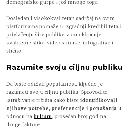
demografske gurpe i još mnogo toga.
Dosledan i visokokvalitetan sadržaj na ovim
platformama pomaže u izgradnji kredibiliteta i
privlačenju šire publike, a on uključuje
kvalitetne slike, video snimke, infografike i
slično.
Razumite svoju ciljnu publiku
Da biste održali popularnost, ključno je
razumeti svoju ciljnu publiku. Sprovodite
istraživanje tržišta kako biste
identifikovali
njihove potrebe, preferencije i ponašanja
u
odnosu na
kulturu
, prosečan broj godina i
druge faktore.