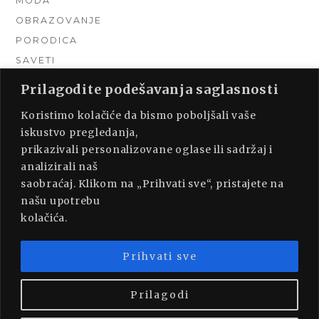
MODA
OBRAZOVANJE
PORODICA
SAVETI
TEHNIKA
Prilagodite podešavanja saglasnosti
TURIZAM
Koristimo kolačiće da bismo poboljšali vaše
UNCATEGORIZED
iskustvo pregledanja,
URADI SAM
prikazivali personalizovane oglase ili sadržaj i
UREĐENJE DOMA
analizirali naš
ZDRAVLJE
saobraćaj. Klikom na „Prihvati sve“, pristajete na
našu upotrebu
kolačića.
Prihvati sve
PROUDLY POWERED BY WORDPRESS
|
THEME:
MUNSA LITE BY
FOXLAND
.
Prilagodi