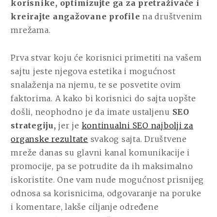
korisnike, optimizujte ga za pretraživače i
kreirajte angažovane profile
na društvenim
mrežama.
Prva stvar koju će korisnici primetiti na vašem
sajtu jeste njegova estetika i mogućnost
snalaženja na njemu, te se posvetite ovim
faktorima. A kako bi korisnici do sajta uopšte
došli, neophodno je da imate ustaljenu
SEO
strategiju,
jer je
kontinualni SEO najbolji za
organske rezultate
svakog sajta. Društvene
mreže danas su glavni kanal komunikacije i
promocije, pa se potrudite da ih maksimalno
iskoristite. One vam nude mogućnost prisnijeg
odnosa sa korisnicima, odgovaranje na poruke
i komentare, lakše ciljanje određene