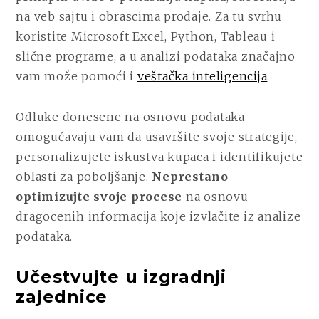
na veb sajtu i obrascima prodaje. Za tu svrhu
koristite Microsoft Excel, Python, Tableau i
slične programe, a u analizi podataka značajno
vam može pomoći i
veštačka inteligencija
.
Odluke donesene na osnovu podataka
omogućavaju vam da usavršite svoje strategije,
personalizujete iskustva kupaca i identifikujete
oblasti za poboljšanje.
Neprestano
optimizujte svoje procese
na osnovu
dragocenih informacija koje izvlačite iz analize
podataka.
Učestvujte u izgradnji
zajednice