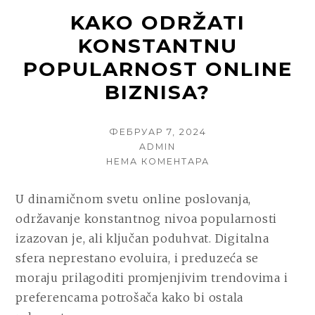
KAKO ODRŽATI
KONSTANTNU
POPULARNOST ONLINE
BIZNISA?
POSTED
ФЕБРУАР 7, 2024
ON
AUTHOR
ADMIN
НА
НЕМА КОМЕНТАРА
KAKO
ODRŽATI
U dinamičnom svetu online poslovanja,
KONSTANTNU
održavanje konstantnog nivoa popularnosti
POPULARNOST
ONLINE
izazovan je, ali ključan poduhvat. Digitalna
BIZNISA?
sfera neprestano evoluira, i preduzeća se
moraju prilagoditi promjenjivim trendovima i
preferencama potrošača kako bi ostala