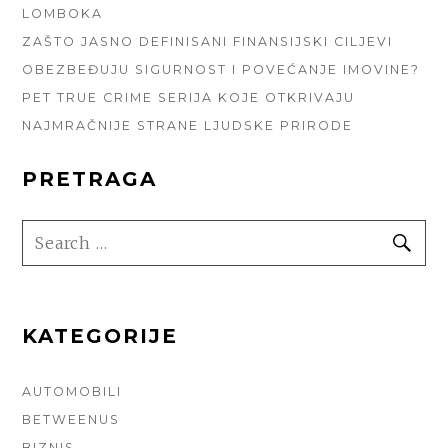
LOMBOKA
ZAŠTO JASNO DEFINISANI FINANSIJSKI CILJEVI
OBEZBEĐUJU SIGURNOST I POVEĆANJE IMOVINE?
PET TRUE CRIME SERIJA KOJE OTKRIVAJU
NAJMRAČNIJE STRANE LJUDSKE PRIRODE
PRETRAGA
SEARCH
SE
FOR:
KATEGORIJE
AUTOMOBILI
BETWEENUS
BIZNIS