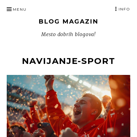
SKIP
INFO
MENU
TO
BLOG MAGAZIN
CONTENT
Mesto dobrih blogova!
NAVIJANJE-SPORT