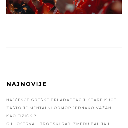
FOOTER
NAJNOVIJE
SIDEBAR
NAJČEŠĆE GREŠKE PRI ADAPTACIJI STARE KUĆE
ZAŠTO JE MENTALNI ODMOR JEDNAKO VAŽAN
KAO FIZIČKI?
GILI OSTRVA – TROPSKI RAJ IZMEĐU BALIJA I