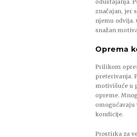
odustajanja. P
značajan, jer 
njemu odvija. 
snažan motiva
Oprema ko
Prilikom opre
preterivanja. 
motivišuće u p
opreme. Mnogo 
omogućavaju ve
kondicije.
Prostirka za 