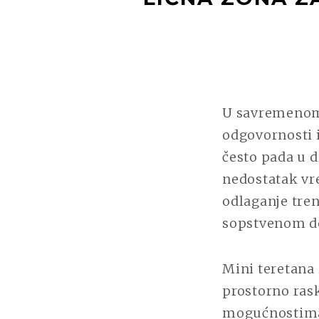
U savremenom 
odgovornosti 
često pada u d
nedostatak vre
odlaganje tre
sopstvenom do
Mini teretana 
prostorno rask
mogućnostima.