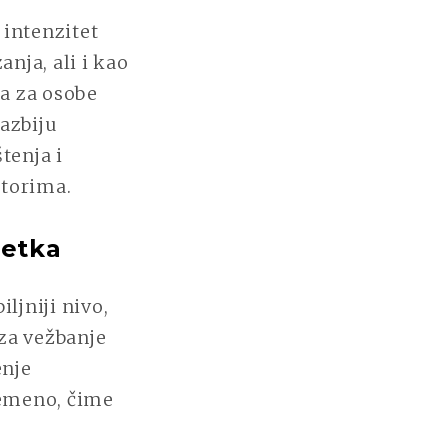
 intenzitet
anja, ali i kao
a za osobe
azbiju
tenja i
storima.
retka
ljniji nivo,
za vežbanje
enje
remeno, čime