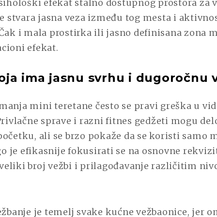
sihološki efekat stalno dostupnog prostora za v
se stvara jasna veza između tog mesta i aktivnos
Čak i mala prostirka ili jasno definisana zona 
cioni efekat.
ja ima jasnu svrhu i dugoročnu 
manja mini teretane često se pravi greška u vi
Privlačne sprave i razni fitnes gedžeti mogu del
očetku, ali se brzo pokaže da se koristi samo 
je efikasnije fokusirati se na osnovne rekvizit
liki broj vežbi i prilagođavanje različitim ni
vežbanje je temelj svake kućne vežbaonice, jer