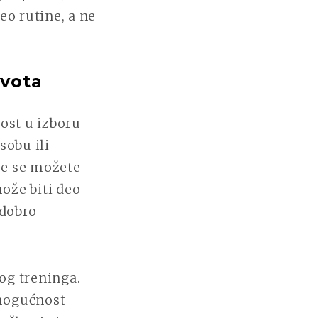
eo rutine, a ne
ivota
ost u izboru
sobu ili
me se možete
može biti deo
 dobro
og treninga.
 mogućnost