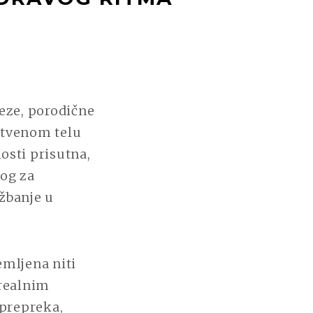
eze, porodične
stvenom telu
nosti prisutna,
log za
žbanje u
emljena niti
 realnim
prepreka,