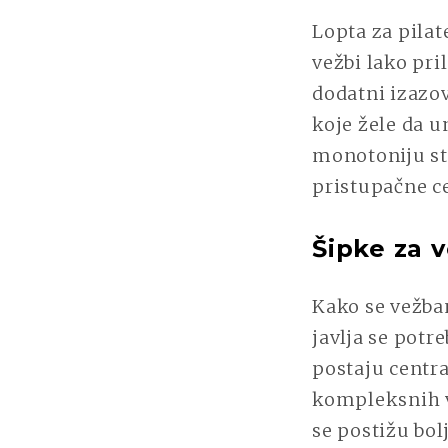
Lopta za pilat
vežbi lako pri
dodatni izazo
koje žele da u
monotoniju st
pristupačne c
Šipke za 
Kako se vežban
javlja se pot
postaju centr
kompleksnih v
se postižu bol