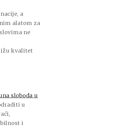
nacije, a
lnim alatom za
slovima ne
ižu kvalitet
una sloboda u
odraditi u
aći,
bilnost i