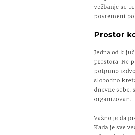
vežbanje se pr
povremeni po
Prostor k
Jedna od ključ
prostora. Ne p
potpuno izdvo
slobodno kreta
dnevne sobe, s
organizovan.
Važno je da p
Kada je sve ve