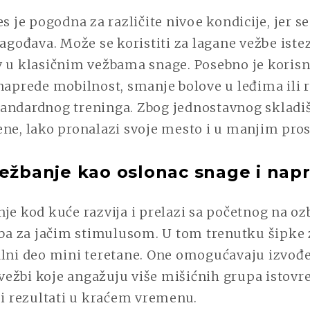
es je pogodna za različite nivoe kondicije, jer se
lagođava. Može se koristiti za lagane vežbe istez
v u klasičnim vežbama snage. Posebno je korisn
naprede mobilnost, smanje bolove u leđima ili r
andardnog treninga. Zbog jednostavnog skladiš
ene, lako pronalazi svoje mesto i u manjim pro
vežbanje kao oslonac snage i nap
je kod kuće razvija i prelazi sa početnog na ozbi
reba za jačim stimulusom. U tom trenutku šipke 
alni deo mini teretane. One omogućavaju izvođ
ežbi koje angažuju više mišićnih grupa istov
ji rezultati u kraćem vremenu.