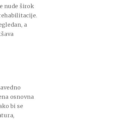
ke nude širok
ehabilitacije.
egledan, a
kšava
ravedno
jena osnovna
ako bi se
tura,