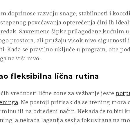
m doprinose razvoju snage, stabilnosti i koordi
tepenog povećavanja opterećenja čini ih idea
redak. Savremene šipke prilagođene kućnim u
o prostora, ali pružaju visok nivo sigurnosti i
i. Kada se pravilno uključe u program, one pod
a na viši nivo.
o fleksibilna lična rutina
ćih vrednosti lične zone za vežbanje jeste
potp
reninga
. Ne postoji pritisak da se trening mora 
inu ili na određeni način. Nekada će to biti kr
ning, a nekada laganija sesija fokusirana na mo