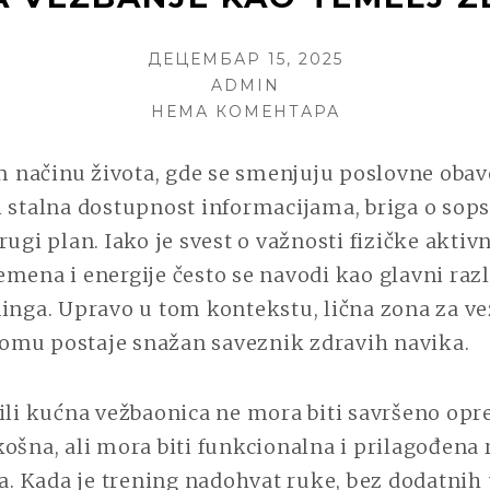
POSTED
ДЕЦЕМБАР 15, 2025
ON
AUTHOR
ADMIN
НА
НЕМА КОМЕНТАРА
LIČNA
ZONA
načinu života, gde se smenjuju poslovne obav
ZA
i stalna dostupnost informacijama, briga o sop
VEŽBANJE
rugi plan. Iako je svest o važnosti fizičke aktiv
KAO
TEMELJ
mena i energije često se navodi kao glavni raz
ZDRAVOG
ninga. Upravo u tom kontekstu, lična zona za ve
RITMA
mu postaje snažan saveznik zdravih navika.
ili kućna vežbaonica ne mora biti savršeno opr
ošna, ali mora biti funkcionalna i prilagođena
 Kada je trening nadohvat ruke, bez dodatnih 