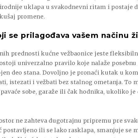
irodnije uklapa u svakodnevni ritam i postaje d
kušaj promene.
oji se prilagođava vašem načinu ž
nih prednosti kućne vežbaonice jeste fleksibiln
ostoji univerzalno pravilo koje nalaže posebnu 
jen deo stana. Dovoljno je pronaći kutak u ko
ti, istezati i vežbati bez stalnog ometanja. To 
pavaće sobe, garaže ili čak hodnika, ukoliko je
rostor ne zahteva dugotrajnu pripremu pre svak
ć postavljeno ili se lako rasklapa, smanjuje se