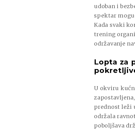
udoban i bezbe
spektar mogućn
Kada svaki ko
trening organ
održavanje nav
Lopta za p
pokretljiv
U okviru kućn
zapostavljena,
prednost leži 
održala ravno
poboljšava drž