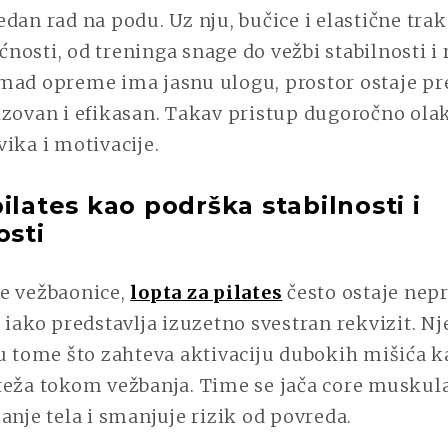
dan rad na podu. Uz nju, bučice i elastične tra
osti, od treninga snage do vežbi stabilnosti i r
mad opreme ima jasnu ulogu, prostor ostaje pr
izovan i efikasan. Takav pristup dugoročno ola
ika i motivacije.
ilates kao podrška stabilnosti i
osti
e vežbaonice,
lopta za pilates
često ostaje nep
 iako predstavlja izuzetno svestran rekvizit. N
u tome što zahteva aktivaciju dubokih mišića k
teža tokom vežbanja. Time se jača core muskula
anje tela i smanjuje rizik od povreda.