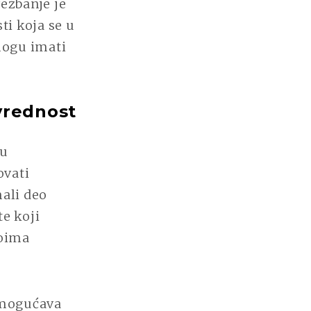
ežbanje je
ti koja se u
mogu imati
vrednost
du
ovati
mali deo
e koji
voima
 omogućava