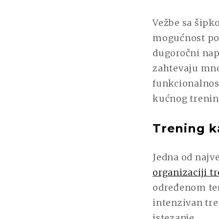
Vežbe sa šipko
mogućnost pos
dugoročni nap
zahtevaju mnog
funkcionalnost
kućnog trening
Trening ka
Jedna od najve
organizaciji t
određenom term
intenzivan tre
istezanje.