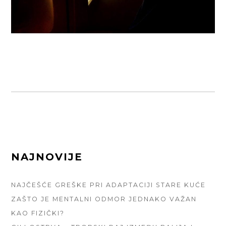
FOOTER
NAJNOVIJE
SIDEBAR
NAJČEŠĆE GREŠKE PRI ADAPTACIJI STARE KUĆE
ZAŠTO JE MENTALNI ODMOR JEDNAKO VAŽAN
KAO FIZIČKI?