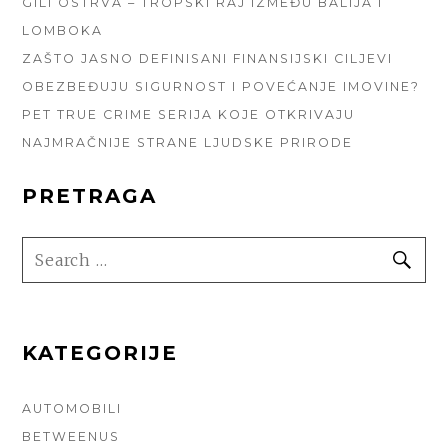
GILI OSTRVA – TROPSKI RAJ IZMEĐU BALIJA I
LOMBOKA
ZAŠTO JASNO DEFINISANI FINANSIJSKI CILJEVI
OBEZBEĐUJU SIGURNOST I POVEĆANJE IMOVINE?
PET TRUE CRIME SERIJA KOJE OTKRIVAJU
NAJMRAČNIJE STRANE LJUDSKE PRIRODE
PRETRAGA
SEARCH
SE
FOR:
KATEGORIJE
AUTOMOBILI
BETWEENUS