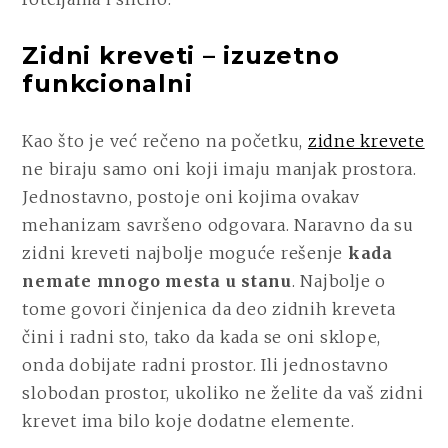
Zidni kreveti – izuzetno
funkcionalni
Kao što je već rečeno na početku,
zidne krevete
ne biraju samo oni koji imaju manjak prostora.
Jednostavno, postoje oni kojima ovakav
mehanizam savršeno odgovara. Naravno da su
zidni kreveti najbolje moguće rešenje
kada
nemate mnogo mesta u stanu
. Najbolje o
tome govori činjenica da deo zidnih kreveta
čini i radni sto, tako da kada se oni sklope,
onda dobijate radni prostor. Ili jednostavno
slobodan prostor, ukoliko ne želite da vaš zidni
krevet ima bilo koje dodatne elemente.