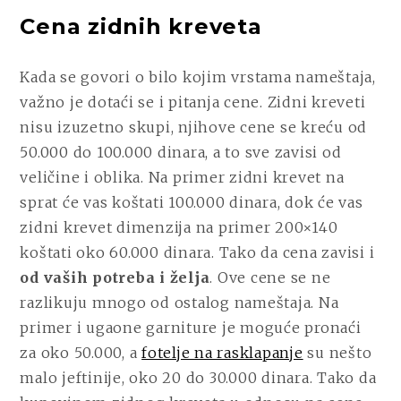
Cena zidnih kreveta
Kada se govori o bilo kojim vrstama nameštaja,
važno je dotaći se i pitanja cene. Zidni kreveti
nisu izuzetno skupi, njihove cene se kreću od
50.000 do 100.000 dinara, a to sve zavisi od
veličine i oblika. Na primer zidni krevet na
sprat će vas koštati 100.000 dinara, dok će vas
zidni krevet dimenzija na primer 200×140
koštati oko 60.000 dinara. Tako da cena zavisi i
od vaših potreba i želja
. Ove cene se ne
razlikuju mnogo od ostalog nameštaja. Na
primer i ugaone garniture je moguće pronaći
za oko 50.000, a
fotelje na rasklapanje
su nešto
malo jeftinije, oko 20 do 30.000 dinara. Tako da