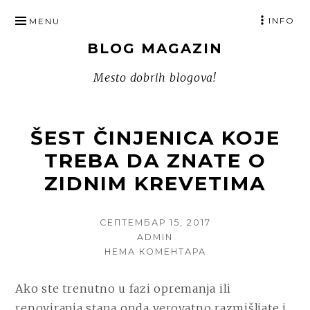
SKIP
INFO
MENU
TO
BLOG MAGAZIN
CONTENT
Mesto dobrih blogova!
ŠEST ČINJENICA KOJE
TREBA DA ZNATE O
ZIDNIM KREVETIMA
POSTED
СЕПТЕМБАР 15, 2017
ON
AUTHOR
ADMIN
НА
НЕМА КОМЕНТАРА
ŠEST
ČINJENICA
Ako ste trenutno u fazi opremanja ili
KOJE
renoviranja stana onda verovatno razmišljate i
TREBA