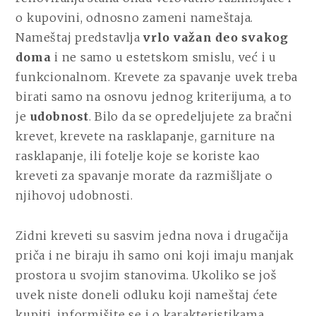
DA
o kupovini, odnosno zameni nameštaja.
ZNATE
Nameštaj predstavlja
vrlo važan deo svakog
O
doma
i ne samo u estetskom smislu, već i u
ZIDNIM
KREVETIMA
funkcionalnom. Krevete za spavanje uvek treba
birati samo na osnovu jednog kriterijuma, a to
je
udobnost
. Bilo da se opredeljujete za bračni
krevet, krevete na rasklapanje, garniture na
rasklapanje, ili fotelje koje se koriste kao
kreveti za spavanje morate da razmišljate o
njihovoj udobnosti.
Zidni kreveti su sasvim jedna nova i drugačija
priča i ne biraju ih samo oni koji imaju manjak
prostora u svojim stanovima. Ukoliko se još
uvek niste doneli odluku koji nameštaj ćete
kupiti, informišite se i o karakteristikama