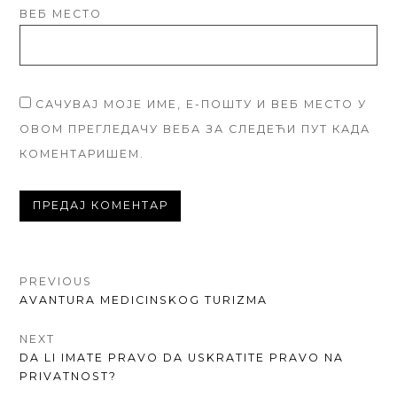
ВЕБ МЕСТО
САЧУВАЈ МОЈЕ ИМЕ, Е-ПОШТУ И ВЕБ МЕСТО У
ОВОМ ПРЕГЛЕДАЧУ ВЕБА ЗА СЛЕДЕЋИ ПУТ КАДА
КОМЕНТАРИШЕМ.
КРЕТАЊЕ
PREVIOUS
PREVIOUS
AVANTURA MEDICINSKOG TURIZMA
ЧЛАНКА
POST:
NEXT
NEXT
DA LI IMATE PRAVO DA USKRATITE PRAVO NA
POST:
PRIVATNOST?