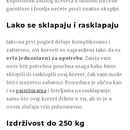
kupovinom zidnog kreveta u odnosu na cene
garniture i fotelja nećete proći znatno skuplje.
Lako se sklapaju i rasklapaju
Iako na prvi pogled deluje komplikovano i
zahtevno, ovi kreveti su napravljeni tako da su
vrlo jednostavni za upotrebu
. Zaista vam
neće biti potrebna posebna snaga kako biste
sklopili ili rasklopili ovaj krevet, čak vam može
biti i izuzetno zabavno. Procedura je slična kao
i sa
garniturama
i foteljama na rasklapanje,
samo što ovaj krevet dižete u vis, ali to je u
ovom slučaju vrlo jednostavno.
Izdrživost do 250 kg