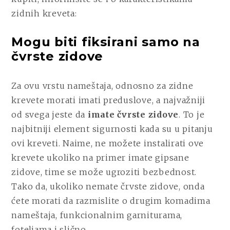
zidnih kreveta:
Mogu biti fiksirani samo na
čvrste zidove
Za ovu vrstu nameštaja, odnosno za zidne
krevete morati imati preduslove, a najvažniji
od svega jeste da
imate čvrste zidove
. To je
najbitniji element sigurnosti kada su u pitanju
ovi kreveti. Naime, ne možete instalirati ove
krevete ukoliko na primer imate gipsane
zidove, time se može ugroziti bezbednost.
Tako da, ukoliko nemate črvste zidove, onda
ćete morati da razmislite o drugim komadima
nameštaja, funkcionalnim garniturama,
foteljama i slično.