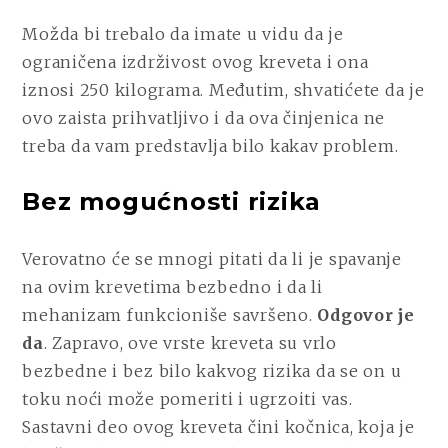
Možda bi trebalo da imate u vidu da je
ograničena izdrživost ovog kreveta i ona
iznosi 250 kilograma. Međutim, shvatićete da je
ovo zaista prihvatljivo i da ova činjenica ne
treba da vam predstavlja bilo kakav problem.
Bez mogućnosti rizika
Verovatno će se mnogi pitati da li je spavanje
na ovim krevetima bezbedno i da li
mehanizam funkcioniše savršeno.
Odgovor je
da
. Zapravo, ove vrste kreveta su vrlo
bezbedne i bez bilo kakvog rizika da se on u
toku noći može pomeriti i ugrzoiti vas.
Sastavni deo ovog kreveta čini kočnica, koja je