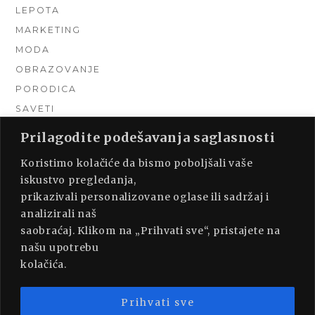
LEPOTA
MARKETING
MODA
OBRAZOVANJE
PORODICA
SAVETI
TEHNIKA
Prilagodite podešavanja saglasnosti
TURIZAM
Koristimo kolačiće da bismo poboljšali vaše
UNCATEGORIZED
iskustvo pregledanja,
URADI SAM
prikazivali personalizovane oglase ili sadržaj i
UREĐENJE DOMA
analizirali naš
ZDRAVLJE
saobraćaj. Klikom na „Prihvati sve“, pristajete na
našu upotrebu
kolačića.
Prihvati sve