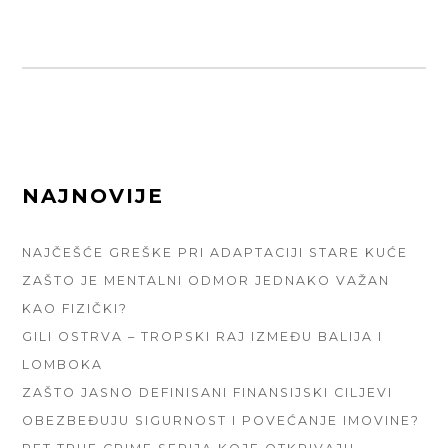
FOOTER
NAJNOVIJE
SIDEBAR
NAJČEŠĆE GREŠKE PRI ADAPTACIJI STARE KUĆE
ZAŠTO JE MENTALNI ODMOR JEDNAKO VAŽAN
KAO FIZIČKI?
GILI OSTRVA – TROPSKI RAJ IZMEĐU BALIJA I
LOMBOKA
ZAŠTO JASNO DEFINISANI FINANSIJSKI CILJEVI
OBEZBEĐUJU SIGURNOST I POVEĆANJE IMOVINE?