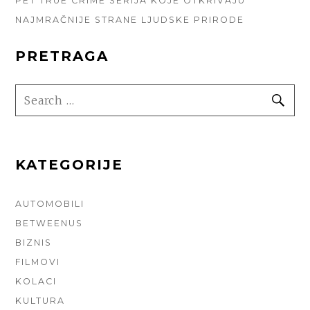
PET TRUE CRIME SERIJA KOJE OTKRIVAJU
NAJMRAČNIJE STRANE LJUDSKE PRIRODE
PRETRAGA
SEARCH
SE
FOR:
KATEGORIJE
AUTOMOBILI
BETWEENUS
BIZNIS
FILMOVI
KOLACI
KULTURA