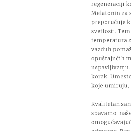
regeneraciji k
Melatonin za 
preporučuje ko
svetlosti. Tem
temperatura za
vazduh pomaže 
opuštajućih m
uspavljivanju.
korak. Umesto
koje umiruju, 
Kvalitetan san
spavamo, naše 
omogućavajući