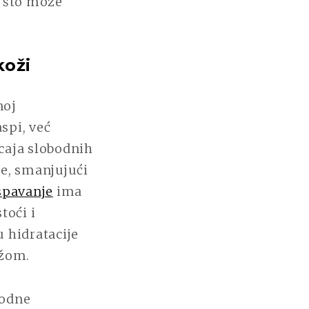
, što može
koži
noj
spi, već
icaja slobodnih
že, smanjujući
spavanje
ima
toći i
 hidratacije
ožom.
rodne