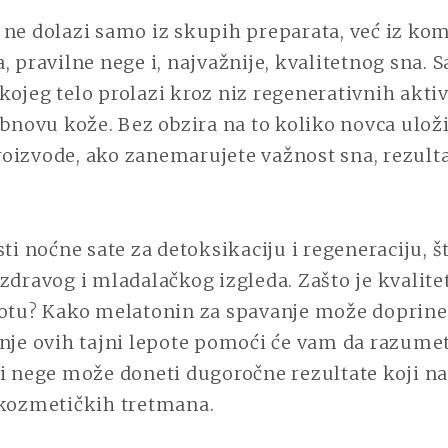
KOJE
 ne dolazi samo iz skupih preparata, već iz kom
ZAPOČINJU
, pravilne nege i, najvažnije, kvalitetnog sna. S
KVALITETNIM
SNOM
ojeg telo prolazi kroz niz regenerativnih aktiv
obnovu kože. Bez obzira na to koliko novca uloži
oizvode, ako zanemarujete važnost sna, rezult
sti noćne sate za detoksikaciju i regeneraciju, š
zdravog i mladalačkog izgleda. Zašto je kvalite
potu? Kako melatonin za spavanje može doprinet
nje ovih tajni lepote pomoći će vam da razume
 i nege može doneti dugoročne rezultate koji 
 kozmetičkih tretmana.