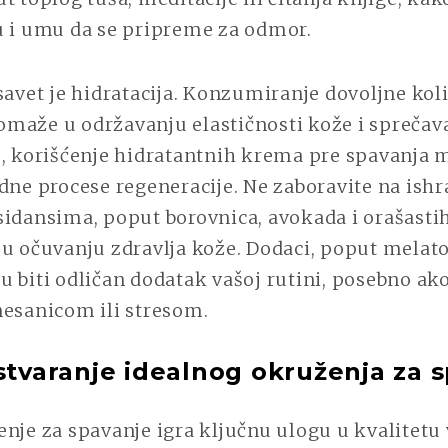
u i umu da se pripreme za odmor.
savet je hidratacija. Konzumiranje dovoljne kol
maže u održavanju elastičnosti kože i sprečav
e, korišćenje hidratantnih krema pre spavanja
dne procese regeneracije. Ne zaboravite na ish
sidansima, poput borovnica, avokada i orašasti
 u očuvanju zdravlja kože. Dodaci, poput melat
 biti odličan dodatak vašoj rutini, posebno ak
nesanicom ili stresom.
 stvaranje idealnog okruženja za 
nje za spavanje igra ključnu ulogu u kvalitetu 