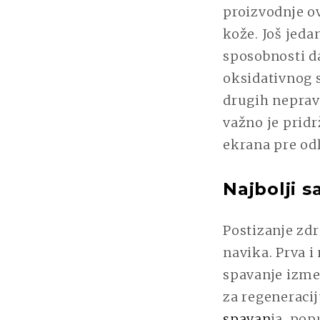
proizvodnje o
kože. Još jeda
sposobnosti d
oksidativnog s
drugih nepravi
važno je pridr
ekrana pre odl
Najbolji s
Postizanje zdr
navika. Prva i
spavanje izmeđ
za regeneracij
spavan
ja, pop