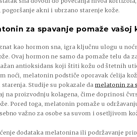
statak sna dovodi do povećanja nivoa kortizola
, pogoršanje akni i ubrzano starenje kože.
tonin za spavanje pomaže vašoj 
znat kao hormon sna, igra ključnu ulogu u noć
kože. Ovaj hormon ne samo da pomaže telu da za
nažan antioksidans koji štiti kožu od štetnih ut
om noći, melatonin podstiče oporavak ćelija ko
starenja. Studije su pokazale da
melatonin za 
aj na proizvodnju kolagena, čime doprinosi čvrs
ože. Pored toga, melatonin pomaže u održavanju
posebno važno za osobe sa suvom i osetljivom k
ćenje dodataka melatonina ili podržavanje pri