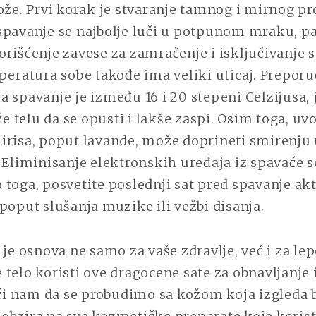
ože. Prvi korak je stvaranje tamnog i mirnog pr
spavanje se najbolje luči u potpunom mraku, pa
rišćenje zavese za zamračenje i isključivanje s
peratura sobe takođe ima veliki uticaj. Prepor
 spavanje je između 16 i 20 stepeni Celzijusa, j
telu da se opusti i lakše zaspi. Osim toga, uv
irisa, poput lavande, može doprineti smirenju
 Eliminisanje elektronskih uređaja iz spavaće s
 toga, posvetite poslednji sat pred spavanje a
poput slušanja muzike ili vežbi disanja.
 je osnova ne samo za vaše zdravlje, već i za le
telo koristi ove dragocene sate za obnavljanje 
 nam da se probudimo sa kožom koja izgleda bl