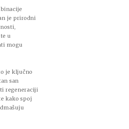
binacije
an je prirodni
nosti,
te u
ati mogu
to je ključno
tan san
i regeneraciji
te kako spoj
nadmašuju