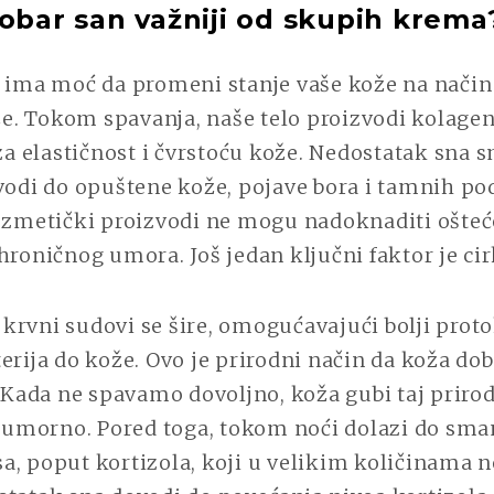
dobar san važniji od skupih krema
n ima moć da promeni stanje vaše kože na način 
. Tokom spavanja, naše telo proizvodi kolagen
 elastičnost i čvrstoću kože. Nedostatak sna s
ovodi do opuštene kože, pojave bora i tamnih po
kozmetički proizvodi ne mogu nadoknaditi ošteć
hroničnog umora. Još jedan ključni faktor je cir
rvni sudovi se šire, omogućavajući bolji protok
erija do kože. Ovo je prirodni način da koža dobij
. Kada ne spavamo dovoljno, koža gubi taj prirod
i umorno. Pored toga, tokom noći dolazi do sma
, poput kortizola, koji u velikim količinama n