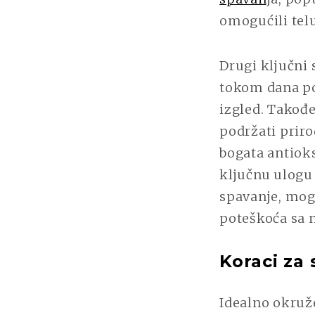
omogućili tel
Drugi ključni 
tokom dana po
izgled. Takođ
podržati priro
bogata antiok
ključnu ulogu
spavanje, mogu
poteškoća sa 
Koraci za
Idealno okruže