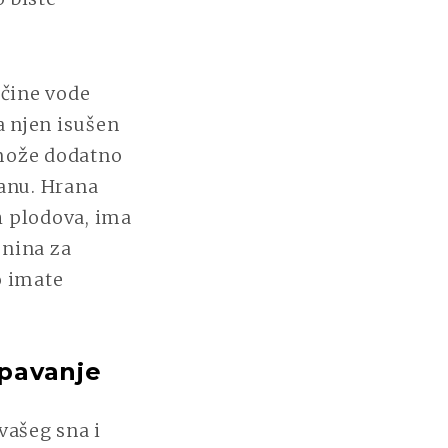
ičine vode
a njen isušen
 može dodatno
ranu. Hrana
h plodova, ima
onina za
o imate
spavanje
vašeg sna i