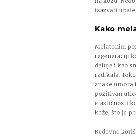
na kožu. Nedo
izazvati upale
Kako mela
Melatonin, po
regeneraciji 
deluje i kao s
radikala. Tok
znake umora i 
pozitivan utic
elastičnosti k
kože, što je 
Redovno koriš