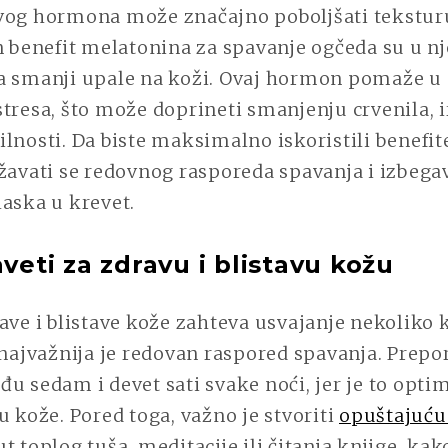
vog hormona može značajno poboljšati teksturu
n benefit melatonina za spavanje ogčeda su u n
a smanji upale na koži. Ovaj hormon pomaže u 
tresa, što može doprineti smanjenju crvenila, ir
lnosti. Da biste maksimalno iskoristili benefi
žavati se redovnog rasporeda spavanja i izbegav
aska u krevet.
aveti za zdravu i blistavu kožu
ave i blistave kože zahteva usvajanje nekoliko 
 najvažnija je redovan raspored spavanja. Prepo
u sedam i devet sati svake noći, jer je to opt
u kože. Pored toga, važno je stvoriti
opuštajuću
ut toplog tuša, meditacije ili čitanja knjige, kak