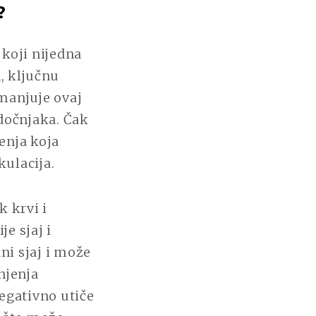
?
koji nijedna
, ključnu
manjuje ovaj
dočnjaka. Čak
enja koja
kulacija.
 krvi i
e sjaj i
ni sjaj i može
njenja
egativno utiče