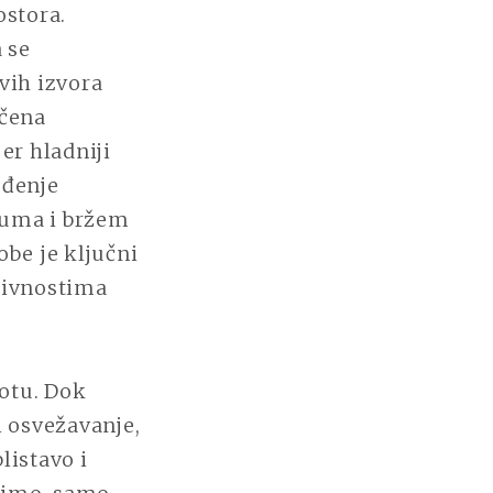
ostora.
 se
vih izvora
učena
er hladniji
ođenje
 uma i bržem
obe je ključni
ktivnostima
potu. Dok
i osvežavanje,
istavo i