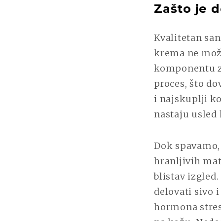
Zašto je 
Kvalitetan sa
krema ne može
komponentu za
proces, što d
i najskuplji 
nastaju usled 
Dok spavamo, k
hranljivih mat
blistav izgled
delovati sivo 
hormona stresa