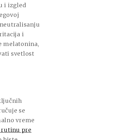
 i izgled
jegovoj
neutralisanju
itacija i
te melatonina,
ati svetlost
ključnih
ručuje se
imalno vreme
 rutinu pre
o biste