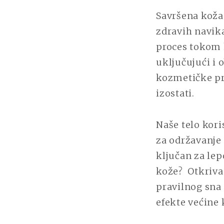
Savršena koža
zdravih navika
proces tokom k
uključujući i 
kozmetičke pr
izostati.
Naše telo kori
za održavanje 
ključan za le
kože? Otkriva
pravilnog sna
efekte većine