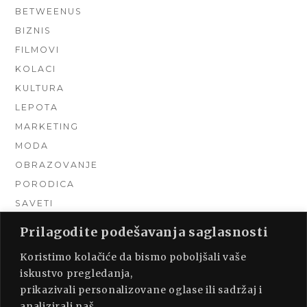
BETWEENUS
BIZNIS
FILMOVI
KOLACI
KULTURA
LEPOTA
MARKETING
MODA
OBRAZOVANJE
PORODICA
SAVETI
TEHNIKA
Prilagodite podešavanja saglasnosti
TURIZAM
Koristimo kolačiće da bismo poboljšali vaše
UNCATEGORIZED
iskustvo pregledanja,
URADI SAM
prikazivali personalizovane oglase ili sadržaj i
UREĐENJE DOMA
analizirali naš