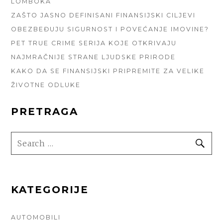
LOMBOKA
ZAŠTO JASNO DEFINISANI FINANSIJSKI CILJEVI
OBEZBEĐUJU SIGURNOST I POVEĆANJE IMOVINE?
PET TRUE CRIME SERIJA KOJE OTKRIVAJU
NAJMRAČNIJE STRANE LJUDSKE PRIRODE
KAKO DA SE FINANSIJSKI PRIPREMITE ZA VELIKE
ŽIVOTNE ODLUKE
PRETRAGA
SEARCH
SE
FOR:
KATEGORIJE
AUTOMOBILI