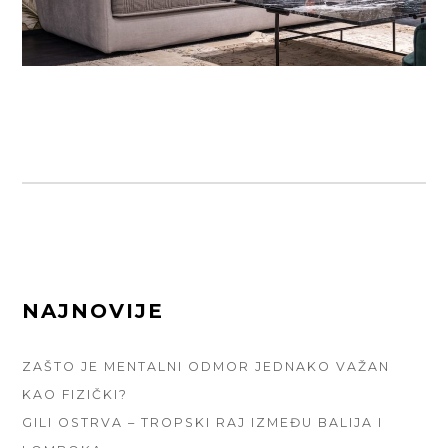
FOOTER
NAJNOVIJE
SIDEBAR
ZAŠTO JE MENTALNI ODMOR JEDNAKO VAŽAN
KAO FIZIČKI?
GILI OSTRVA – TROPSKI RAJ IZMEĐU BALIJA I