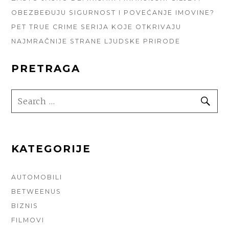
OBEZBEĐUJU SIGURNOST I POVEĆANJE IMOVINE?
PET TRUE CRIME SERIJA KOJE OTKRIVAJU
NAJMRAČNIJE STRANE LJUDSKE PRIRODE
PRETRAGA
SEARCH
SE
FOR:
KATEGORIJE
AUTOMOBILI
BETWEENUS
BIZNIS
FILMOVI