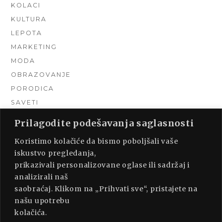
KOLACI
KULTURA
LEPOTA
MARKETING
MODA
OBRAZOVANJE
PORODICA
SAVETI
TEHNIKA
Prilagodite podešavanja saglasnosti
TURIZAM
Koristimo kolačiće da bismo poboljšali vaše
UNCATEGORIZED
iskustvo pregledanja,
URADI SAM
prikazivali personalizovane oglase ili sadržaj i
UREĐENJE DOMA
analizirali naš
ZDRAVLJE
saobraćaj. Klikom na „Prihvati sve“, pristajete na
našu upotrebu
kolačića.