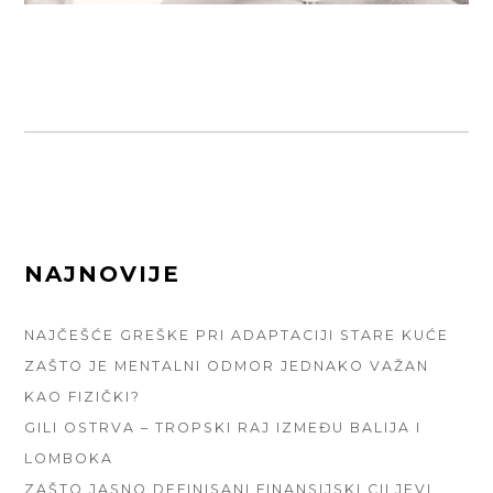
FOOTER
NAJNOVIJE
SIDEBAR
NAJČEŠĆE GREŠKE PRI ADAPTACIJI STARE KUĆE
ZAŠTO JE MENTALNI ODMOR JEDNAKO VAŽAN
KAO FIZIČKI?
GILI OSTRVA – TROPSKI RAJ IZMEĐU BALIJA I
LOMBOKA
ZAŠTO JASNO DEFINISANI FINANSIJSKI CILJEVI