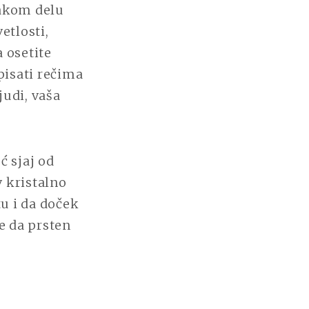
vakom delu
etlosti,
a osetite
pisati rečima
judi, vaša
ć sjaj od
 kristalno
u i da doček
e da prsten