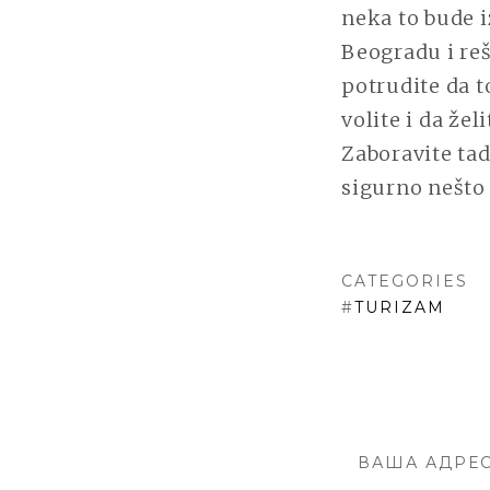
neka to bude i
Beogradu i re
potrudite da t
volite i da že
Zaboravite tad
sigurno nešto
CATEGORIES
#
TURIZAM
ВАША АДРЕС