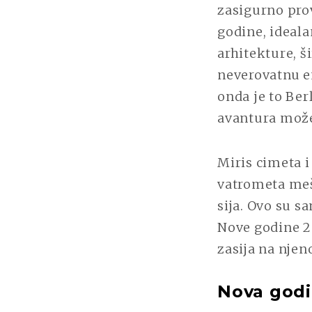
zasigurno pro
godine, idealan
arhitekture, ši
neverovatnu en
onda je to Ber
avantura mož
Miris cimeta i
vatrometa meš
sija. Ovo su 
Nove godine 20
zasija na njen
Nova godi