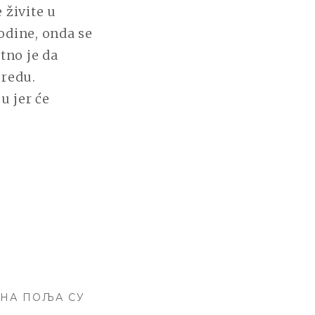
 živite u
odine, onda se
tno je da
 redu.
u jer će
НА ПОЉА СУ