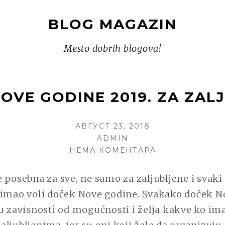
BLOG MAGAZIN
Mesto dobrih blogova!
OVE GODINE 2019. ZA ZAL
POSTED
АВГУСТ 23, 2018
ON
AUTHOR
ADMIN
НА
НЕМА КОМЕНТАРА
DOČEK
NOVE
 posebna za sve, ne samo za zaljubljene i svaki
GODINE
 imao voli doček Nove godine. Svakako doček N
2019.
u zavisnosti od mogućnosti i želja kakve ko ima
ZA
ZALJUBLJENE