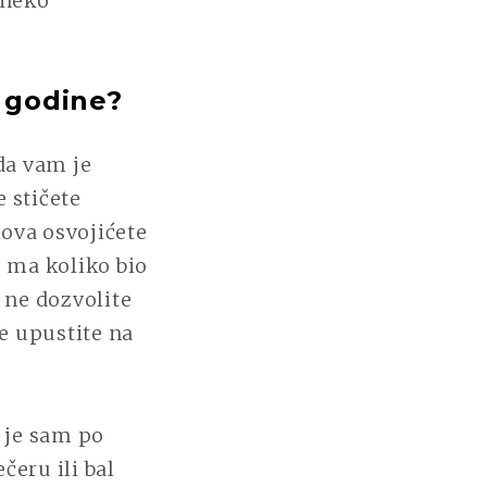
 neko
e godine?
da vam je
 stičete
ova osvojićete
š ma koliko bio
 ne dozvolite
e upustite na
č je sam po
čeru ili bal