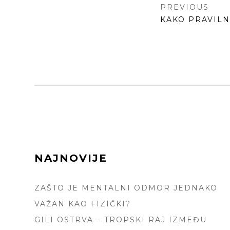
КРЕТАЊ
PREVIOUS
ЧЛАНКА
PREVIOUS
KAKO PRAVILN
POST:
FOOTER
NAJNOVIJE
SIDEBAR
ZAŠTO JE MENTALNI ODMOR JEDNAKO
VAŽAN KAO FIZIČKI?
GILI OSTRVA – TROPSKI RAJ IZMEĐU