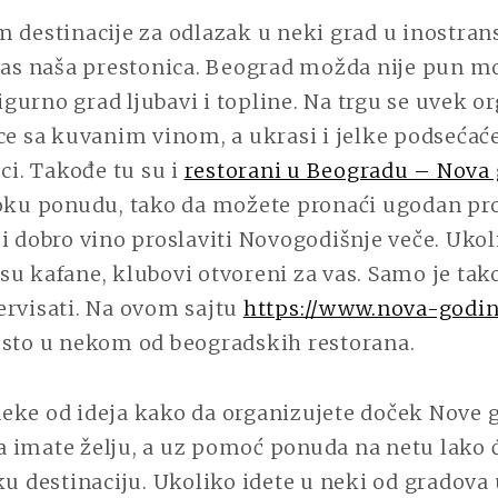
 destinacije za odlazak u neki grad u inostran
 vas naša prestonica. Beograd možda nije pun
 sigurno grad ljubavi i topline. Na trgu se uvek 
ce sa kuvanim vinom, a ukrasi i jelke podsećać
jci. Takođe tu su i
restorani u Beogradu – Nova 
roku ponudu, tako da možete pronaći ugodan pro
i dobro vino proslaviti Novogodišnje veče. Ukol
u kafane, klubovi otvoreni za vas. Samo je tak
ervisati. Na ovom sajtu
https://www.nova-godin
esto u nekom od beogradskih restorana.
eke od ideja kako da organizujete doček Nove g
 da imate želju, a uz pomoć ponuda na netu lako 
ku destinaciju. Ukoliko idete u neki od gradova