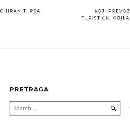
Е
NEXT
O HRANITI PSA
KOJI PREVOZ
POST:
TURISTIČKI OBIL
PRETRAGA
SEARCH
SE
FOR: