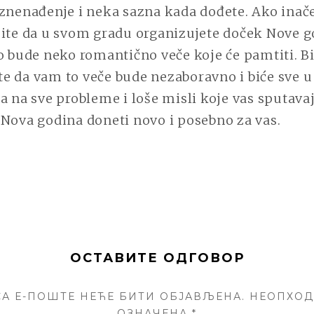
znenađenje i neka sazna kada dođete. Ako inače
šite da u svom gradu organizujete doček Nove g
o bude neko romantično veče koje će pamtiti. Bi
lite da vam to veče bude nezaboravno i biće sve u
a na sve probleme i loše misli koje vas sputavaj
 Nova godina doneti novo i posebno za vas.
ОСТАВИТЕ ОДГОВОР
А Е-ПОШТЕ НЕЋЕ БИТИ ОБЈАВЉЕНА.
НЕОПХОД
ОЗНАЧЕНА
*