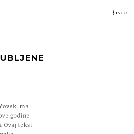
INFO
JUBLJENE
 čovek, ma
ove godine
. Ovaj tekst