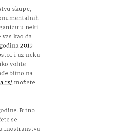
stvu skupe,
 monumentalnih
organizuju neki
e vas kao da
godina 2019
stor i uz neku
iko volite
ođe bitno na
a.rs/
možete
odine. Bitno
ćete se
 u inostranstvu