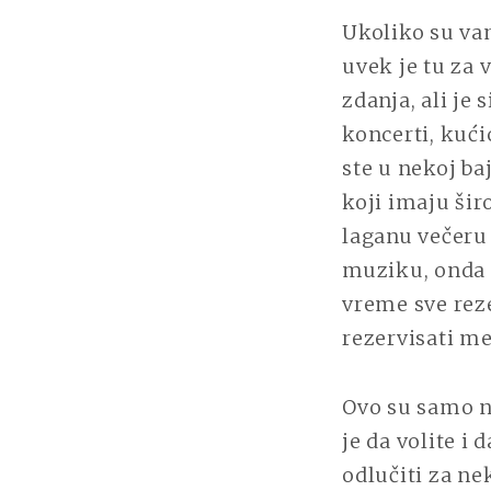
Ukoliko su vam
uvek je tu za
zdanja, ali je
koncerti, kući
ste u nekoj ba
koji imaju ši
laganu večeru 
muziku, onda s
vreme sve rez
rezervisati m
Ovo su samo n
je da volite i
odlučiti za ne