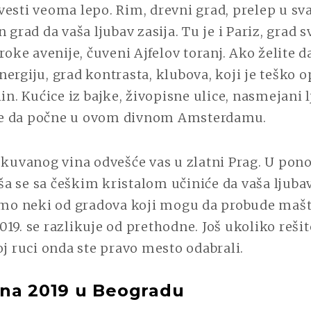
vesti veoma lepo. Rim, drevni grad, prelep u s
 grad da vaša ljubav zasija. Tu je i Pariz, grad sv
roke avenije, čuveni Ajfelov toranj. Ako želite d
ergiju, grad kontrasta, klubova, koji je teško o
lin. Kućice iz bajke, živopisne ulice, nasmejani l
e da počne u ovom divnom Amsterdamu.
 kuvanog vina odvešće vas u zlatni Prag. U pono
a se sa češkim kristalom učiniće da vaša ljubav
samo neki od gradova koji mogu da probude mašt
19. se razlikuje od prethodne. Još ukoliko rešit
oj ruci onda ste pravo mesto odabrali.
na 2019 u Beogradu