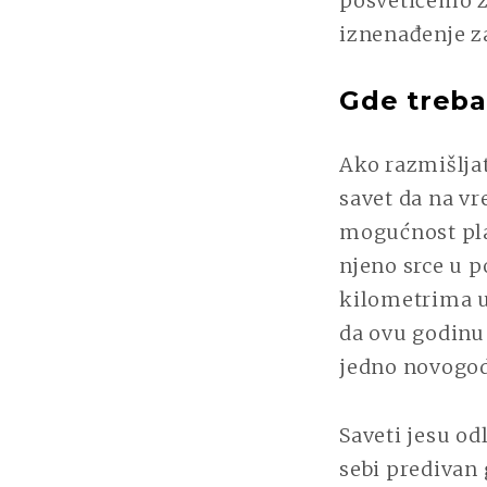
posvetićemo za
iznenađenje z
Gde treba
Ako razmišlja
savet da na vr
mogućnost pla
njeno srce u p
kilometrima u
da ovu godinu
jedno novogod
Saveti jesu od
sebi predivan 