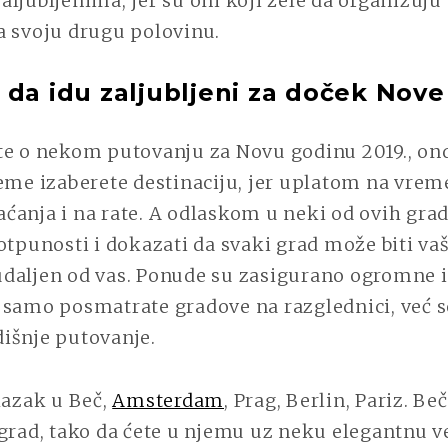
ljubljenima, jer su oni koji žele da organizuju
a svoju drugu polovinu.
 da idu zaljubljeni za doček Nov
te o nekom putovanju za Novu godinu 2019., on
eme izaberete destinaciju, jer uplatom na vreme
ćanja i na rate. A odlaskom u neki od ovih grad
otpunosti i dokazati da svaki grad može biti va
daljen od vas. Ponude su zasigurano ogromne i
 samo posmatrate gradove na razglednici, već s
išnje putovanje.
lazak u Beč,
Amsterdam
, Prag, Berlin, Pariz. Be
grad, tako da ćete u njemu uz neku elegantnu ve