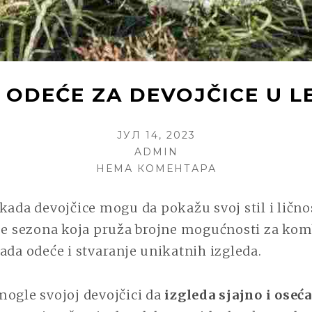
 ODEĆE ZA DEVOJČICE U 
POSTED
ЈУЛ 14, 2023
ON
AUTHOR
ADMIN
НА
НЕМА КОМЕНТАРА
IDEALNI
KOMADI
kada devojčice mogu da pokažu svoj stil i ličn
ODEĆE
 je sezona koja pruža brojne mogućnosti za ko
ZA
ada odeće i stvaranje unikatnih izgleda.
DEVOJČICE
U
LETNJEM
mogle svojoj devojčici da
izgleda sjajno i oseć
PERIODU