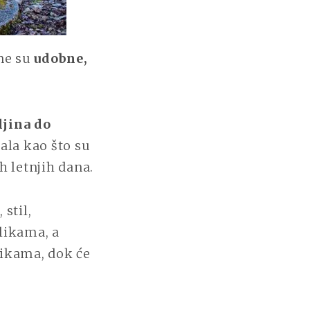
One su
udobne,
ljina do
ala kao što su
h letnjih dana.
stil,
likama, a
likama, dok će