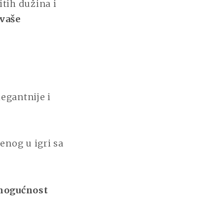
itih dužina i
 vaše
egantnije i
enog u igri sa
 mogućnost