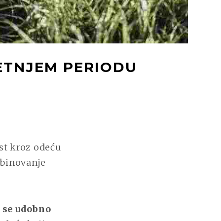
LETNJEM PERIODU
ost kroz odeću
mbinovanje
a se udobno