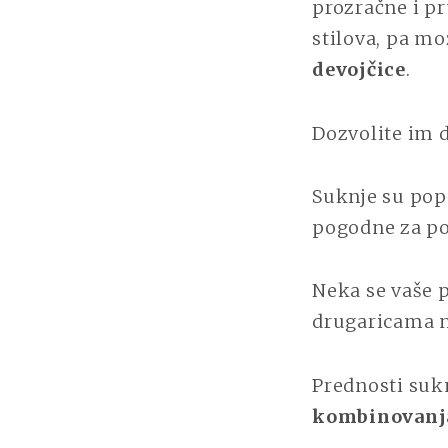
prozračne i pr
stilova, pa mo
devojčice
.
Dozvolite im 
Suknje su popu
pogodne za po
Neka se vaše 
drugaricama na
Prednosti sukn
kombinovanj