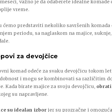
 meseci, važno je da odaberete idealne komade 
oplije vreme.
 ćemo predstaviti nekoliko savršenih komada 
tnjem periodu, sa naglaskom na majice, suknje, 
dale.
opovi za devojčice
ovni komad odeće za svaku devojčicu tokom let
dobnost i mogu se kombinovati sa različitim d
. Kada birate majice za svoju devojčicu,
obrati
ojeg su napravljene.
e su idealan izbor
jer su prozračne i omoguća