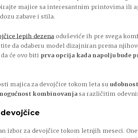
birajte majice sa interesantnim printovima ili 
 dozu zabave i stila.
ojčice lepih dezena
oduševiće ih pre svega komf
stite da odaberu model dizajniran prema njiho
 da će ovo biti
prva opcija kada napolju bude p
sti majica za devojčice tokom leta su
udobnost
 mogućnost kombinovanja
sa različitim odev
 devojčice
an izbor za devojčice tokom letnjih meseci. On