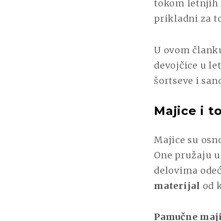
tokom letnjih
prikladni za t
U ovom članku
devojčice u le
šortseve i san
Majice i t
Majice su osn
One pružaju u
delovima odeće
materijal
od k
Pamučne majic