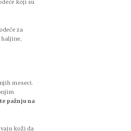
odeće koji su
odeće za
haljine,
njih meseci.
onjim
te pažnju na
vaju koži da