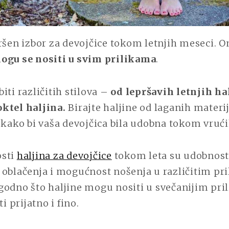
ršen izbor za devojčice tokom letnjih meseci. 
ogu se nositi u svim prilikama
.
iti različitih stilova –
od lepršavih letnjih ha
ktel haljina.
Birajte haljine od laganih materij
 kako bi vaša devojčica bila udobna tokom vrući
osti
haljina za devojčice
tokom leta su udobnost, 
oblačenja i mogućnost nošenja u različitim pri
godno što haljine mogu nositi u svečanijim pri
ti prijatno i fino.