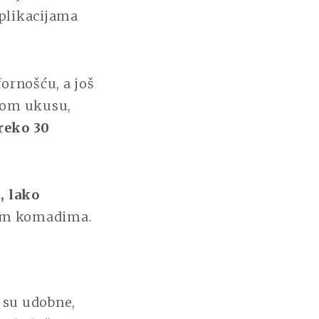
aplikacijama
ornošću, a još
vom ukusu,
reko 30
, lako
nim komadima.
e su udobne,