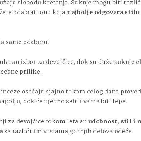
užaju slobodu kretanja. Suknje mogu biti različ
žete odabrati onu koja
najbolje odgovara stilu
da same odaberu!
laran izbor za devojčice, dok su duže suknje el
sebne prilike.
pinceze osećaju sjajno tokom celog dana proved
polju, dok će ujedno sebi i vama biti lepe.
ji za devojčice tokom leta su
udobnost, stil i
a
sa različitim vrstama gornjih delova odeće.