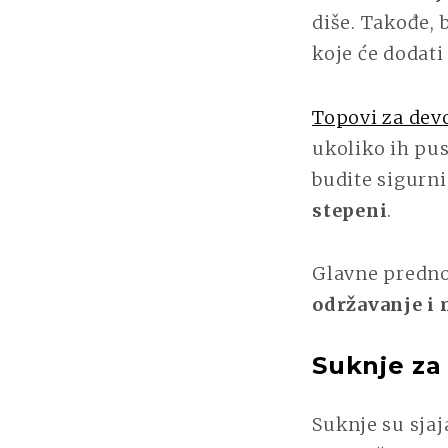
diše. Takođe, 
koje će dodati
Topovi za dev
ukoliko ih pu
budite sigurni
stepeni
.
Glavne predno
održavanje i
Suknje za
Suknje su sjaj