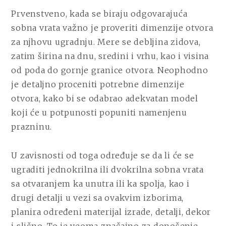
Prvenstveno, kada se biraju odgovarajuća
sobna vrata važno je proveriti dimenzije otvora
za njhovu ugradnju. Mere se debljina zidova,
zatim širina na dnu, sredini i vrhu, kao i visina
od poda do gornje granice otvora. Neophodno
je detaljno proceniti potrebne dimenzije
otvora, kako bi se odabrao adekvatan model
koji će u potpunosti popuniti namenjenu
prazninu.
U zavisnosti od toga određuje se da li će se
ugraditi jednokrilna ili dvokrilna sobna vrata
sa otvaranjem ka unutra ili ka spolja, kao i
drugi detalji u vezi sa ovakvim izborima,
planira određeni materijal izrade, detalji, dekor
i slično. To je veoma značajno za donošenje