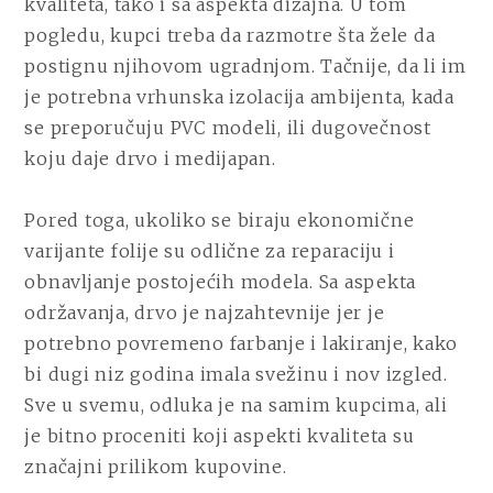
kvaliteta, tako i sa aspekta dizajna. U tom
pogledu, kupci treba da razmotre šta žele da
postignu njihovom ugradnjom. Tačnije, da li im
je potrebna vrhunska izolacija ambijenta, kada
se preporučuju PVC modeli, ili dugovečnost
koju daje drvo i medijapan.
Pored toga, ukoliko se biraju ekonomične
varijante folije su odlične za reparaciju i
obnavljanje postojećih modela. Sa aspekta
održavanja, drvo je najzahtevnije jer je
potrebno povremeno farbanje i lakiranje, kako
bi dugi niz godina imala svežinu i nov izgled.
Sve u svemu, odluka je na samim kupcima, ali
je bitno proceniti koji aspekti kvaliteta su
značajni prilikom kupovine.