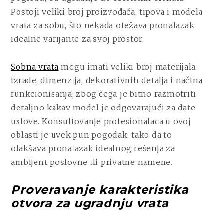
DANAŠNJOJ
Postoji veliki broj proizvođača, tipova i modela
PONUDI?
vrata za sobu, što nekada otežava pronalazak
idealne varijante za svoj prostor.
Sobna vrata
mogu imati veliki broj materijala
izrade, dimenzija, dekorativnih detalja i načina
funkcionisanja, zbog čega je bitno razmotriti
detaljno kakav model je odgovarajući za date
uslove. Konsultovanje profesionalaca u ovoj
oblasti je uvek pun pogodak, tako da to
olakšava pronalazak idealnog rešenja za
ambijent poslovne ili privatne namene.
Proveravanje karakteristika
otvora za ugradnju vrata