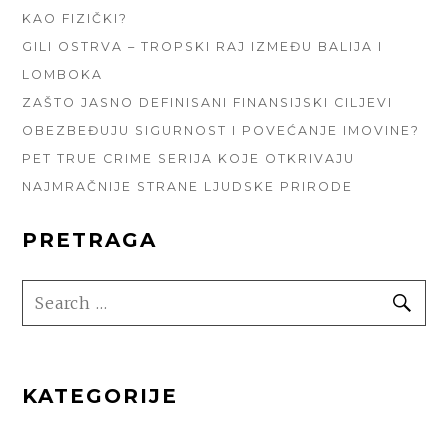
KAO FIZIČKI?
GILI OSTRVA – TROPSKI RAJ IZMEĐU BALIJA I
LOMBOKA
ZAŠTO JASNO DEFINISANI FINANSIJSKI CILJEVI
OBEZBEĐUJU SIGURNOST I POVEĆANJE IMOVINE?
PET TRUE CRIME SERIJA KOJE OTKRIVAJU
NAJMRAČNIJE STRANE LJUDSKE PRIRODE
PRETRAGA
SEARCH
SE
FOR:
KATEGORIJE