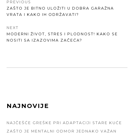
КРЕТАЊЕ
PREVIOUS
PREVIOUS
ZAŠTO JE BITNO ULOŽITI U DOBRA GARAŽNA
ЧЛАНКА
POST:
VRATA I KAKO IH ODRŽAVATI?
NEXT
NEXT
MODERNI ŽIVOT, STRES I PLODNOST! KAKO SE
POST:
NOSITI SA IZAZOVIMA ZAČEĆA?
FOOTER
NAJNOVIJE
SIDEBAR
NAJČEŠĆE GREŠKE PRI ADAPTACIJI STARE KUĆE
ZAŠTO JE MENTALNI ODMOR JEDNAKO VAŽAN