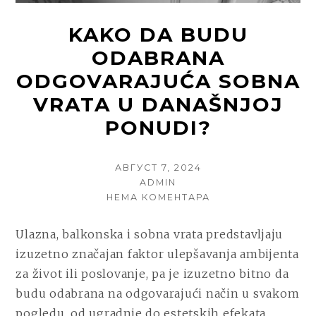
KAKO DA BUDU
ODABRANA
ODGOVARAJUĆA SOBNA
VRATA U DANAŠNJOJ
PONUDI?
POSTED
АВГУСТ 7, 2024
ON
AUTHOR
ADMIN
НА
НЕМА КОМЕНТАРА
KAKO
DA
Ulazna, balkonska i sobna vrata predstavljaju
BUDU
izuzetno značajan faktor ulepšavanja ambijenta
ODABRANA
ODGOVARAJUĆA
za život ili poslovanje, pa je izuzetno bitno da
SOBNA
budu odabrana na odgovarajući način u svakom
VRATA
pogledu, od ugradnje do estetskih efekata.
U