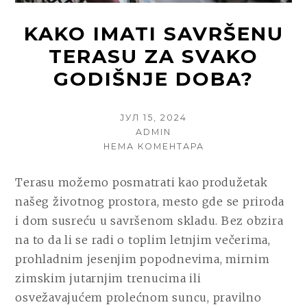
KAKO IMATI SAVRŠENU
TERASU ZA SVAKO
GODIŠNJE DOBA?
POSTED
ЈУЛ 15, 2024
ON
AUTHOR
ADMIN
НА
НЕМА КОМЕНТАРА
KAKO
IMATI
Terasu možemo posmatrati kao produžetak
SAVRŠENU
našeg životnog prostora, mesto gde se priroda
TERASU
ZA
i dom susreću u savršenom skladu. Bez obzira
SVAKO
na to da li se radi o toplim letnjim večerima,
GODIŠNJE
prohladnim jesenjim popodnevima, mirnim
DOBA?
zimskim jutarnjim trenucima ili
osvežavajućem prolećnom suncu, pravilno