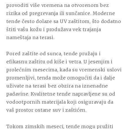
provoditi više vremena na otvorenom bez
rizika od pregrevanja ili sunčanice. Moderne
tende često dolaze sa UV zaštitom, što dodatno
štiti vašu kožu i produžava vek trajanja
nameštaja na terasi.
Pored zaštite od sunca, tende pružaju i
efikasnu zaštitu od kiše i vetra. U jesenjim i
prolećnim mesecima, kada su vremenski uslovi
promenljivi, tenda može omogućiti da i dalje
uživate na terasi bez obzira na iznenadne
padavine. Kvalitetne tende napravljene su od
vodootpornih materijala koji osiguravaju da
vaš prostor ostane suv i zaštićen.
Tokom zimskih meseci, tende mogu pružiti