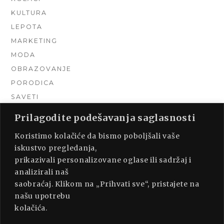
KULTURA
LEPOTA
MARKETING
MODA
OBRAZOVANJE
PORODICA
SAVETI
TEHNIKA
Prilagodite podešavanja saglasnosti
TURIZAM
Koristimo kolačiće da bismo poboljšali vaše
UNCATEGORIZED
iskustvo pregledanja,
URADI SAM
prikazivali personalizovane oglase ili sadržaj i
UREĐENJE DOMA
analizirali naš
ZDRAVLJE
saobraćaj. Klikom na „Prihvati sve“, pristajete na
našu upotrebu
kolačića.