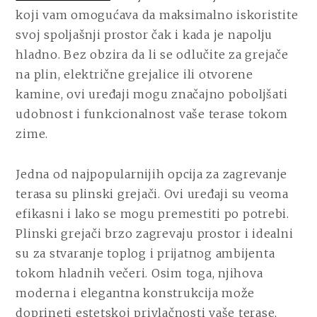
koji vam omogućava da maksimalno iskoristite
svoj spoljašnji prostor čak i kada je napolju
hladno. Bez obzira da li se odlučite za grejače
na plin, električne grejalice ili otvorene
kamine, ovi uređaji mogu značajno poboljšati
udobnost i funkcionalnost vaše terase tokom
zime.
Jedna od najpopularnijih opcija za zagrevanje
terasa su plinski grejači. Ovi uređaji su veoma
efikasni i lako se mogu premestiti po potrebi.
Plinski grejači brzo zagrevaju prostor i idealni
su za stvaranje toplog i prijatnog ambijenta
tokom hladnih večeri. Osim toga, njihova
moderna i elegantna konstrukcija može
doprineti estetskoj privlačnosti vaše terase,