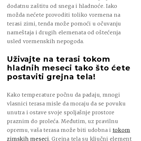
dodatnu zaštitu od snega i hladnoće. Iako
možda nećete provoditi toliko vremena na
terasi zimi, tenda može pomoći u očuvanju
nameštaja i drugih elemenata od oštećenja
usled vremenskih nepogoda.
Uživajte na terasi tokom
hladnih meseci tako što ćete
postaviti grejna tela!
Kako temperature počnu da padaju, mnogi
vlasnici terasa misle da moraju da se povuku
unutra i ostave svoje spoljašnje prostore
praznim do proleća. Međutim, uz pravilnu
opremu, vaša terasa može biti udobna i
tokom
zimskih meseci
. Grejna tela su ključni element