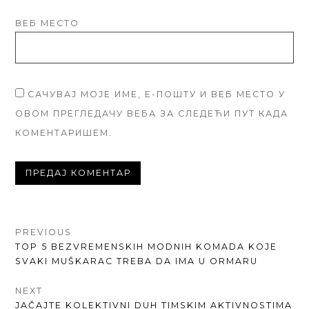
ВЕБ МЕСТО
САЧУВАЈ МОЈЕ ИМЕ, Е-ПОШТУ И ВЕБ МЕСТО У
ОВОМ ПРЕГЛЕДАЧУ ВЕБА ЗА СЛЕДЕЋИ ПУТ КАДА
КОМЕНТАРИШЕМ.
КРЕТАЊЕ
PREVIOUS
PREVIOUS
TOP 5 BEZVREMENSKIH MODNIH KOMADA KOJE
ЧЛАНКА
POST:
SVAKI MUŠKARAC TREBA DA IMA U ORMARU
NEXT
NEXT
JAČAJTE KOLEKTIVNI DUH TIMSKIM AKTIVNOSTIMA