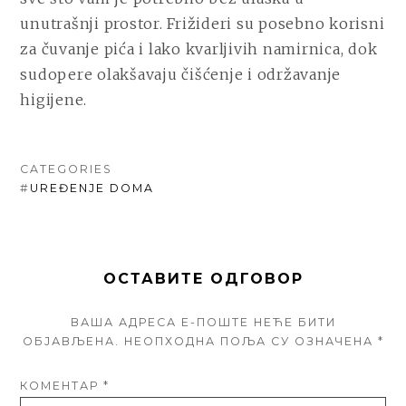
unutrašnji prostor. Frižideri su posebno korisni
za čuvanje pića i lako kvarljivih namirnica, dok
sudopere olakšavaju čišćenje i održavanje
higijene.
CATEGORIES
#
UREĐENJE DOMA
ОСТАВИТЕ ОДГОВОР
ВАША АДРЕСА Е-ПОШТЕ НЕЋЕ БИТИ
ОБЈАВЉЕНА.
НЕОПХОДНА ПОЉА СУ ОЗНАЧЕНА
*
КОМЕНТАР
*