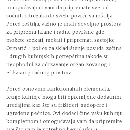
omogućavajući vam da pripremate sve, od
sočnih odrezaka do sveže povrće sa roštilja.
Pored roštilja, važno je imati dovoljno prostora
za pripremu hrane i radne površine gde
možete seckati, mešati i pripremati sastojke.
Ormarići i police za skladištenje posuđa, začina
i drugih kuhinjskih potrepština takođe su
neophodni za održavanje organizovanog i
efikasnog radnog prostora.
Pored osnovnih funkcionalnih elemenata,
letnje kuhinje mogu biti opremljene dodatnim
uređajima kao što su frižideri, sudopere i
ugrađene pećnice. Ovi dodaci čine vašu kuhinju
kompletnom i omogućavaju vam da pripremite
sve što vam je potrebno bez ulaska u