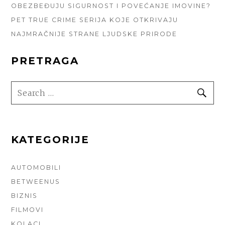
OBEZBEĐUJU SIGURNOST I POVEĆANJE IMOVINE?
PET TRUE CRIME SERIJA KOJE OTKRIVAJU
NAJMRAČNIJE STRANE LJUDSKE PRIRODE
PRETRAGA
SEARCH
SE
FOR:
KATEGORIJE
AUTOMOBILI
BETWEENUS
BIZNIS
FILMOVI
KOLACI