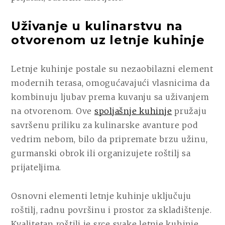
Uživanje u kulinarstvu na
otvorenom uz letnje kuhinje
Letnje kuhinje postale su nezaobilazni element
modernih terasa, omogućavajući vlasnicima da
kombinuju ljubav prema kuvanju sa uživanjem
na otvorenom. Ove
spoljašnje kuhinje
pružaju
savršenu priliku za kulinarske avanture pod
vedrim nebom, bilo da pripremate brzu užinu,
gurmanski obrok ili organizujete roštilj sa
prijateljima.
Osnovni elementi letnje kuhinje uključuju
roštilj, radnu površinu i prostor za skladištenje.
Kvalitetan roštilj je srce svake letnje kuhinje,