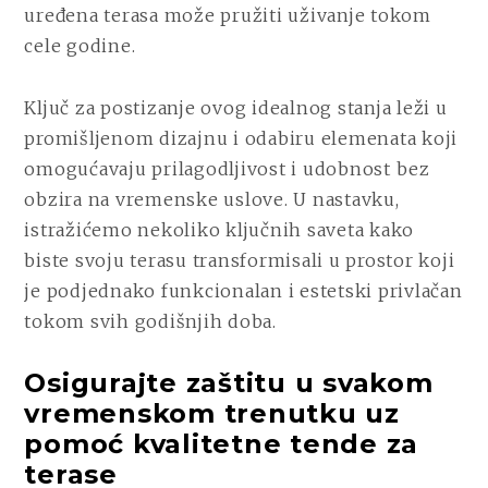
uređena terasa može pružiti uživanje tokom
cele godine.
Ključ za postizanje ovog idealnog stanja leži u
promišljenom dizajnu i odabiru elemenata koji
omogućavaju prilagodljivost i udobnost bez
obzira na vremenske uslove. U nastavku,
istražićemo nekoliko ključnih saveta kako
biste svoju terasu transformisali u prostor koji
je podjednako funkcionalan i estetski privlačan
tokom svih godišnjih doba.
Osigurajte zaštitu u svakom
vremenskom trenutku uz
pomoć kvalitetne tende za
terase