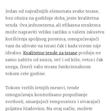
Jedan od najvažnijih elemenata svake terase,
bez obzira na godišnje doba, jeste kvalitetna
tenda. Ova jednostavna, ali efikasna struktura
može napraviti veliku razliku u vašem iskustvu
korišćenja spoljnog prostora, omogućavajući
vam da uživate na terasi čak i kada vreme nije
idealno.
Kvalitetne tende za terase
pružaju ne
samo zaštitu od sunca, već i od kiše, vetra i čak
snega, čineći vašu terasu funkcionalnom
tokom cele godine.
Tokom vrelih letnjih meseci, tende
omogućavaju kontrolisano propuštanje
svetlosti, smanjujući temperaturu i stvarajući
prijatnu hladovinu. Na ovaj način, možete