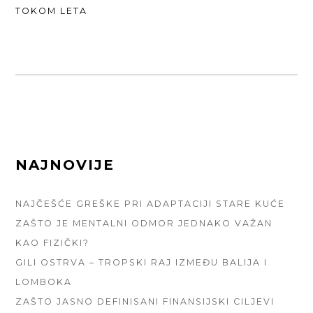
POST:
TOKOM LETA
FOOTER
NAJNOVIJE
SIDEBAR
NAJČEŠĆE GREŠKE PRI ADAPTACIJI STARE KUĆE
ZAŠTO JE MENTALNI ODMOR JEDNAKO VAŽAN
KAO FIZIČKI?
GILI OSTRVA – TROPSKI RAJ IZMEĐU BALIJA I
LOMBOKA
ZAŠTO JASNO DEFINISANI FINANSIJSKI CILJEVI