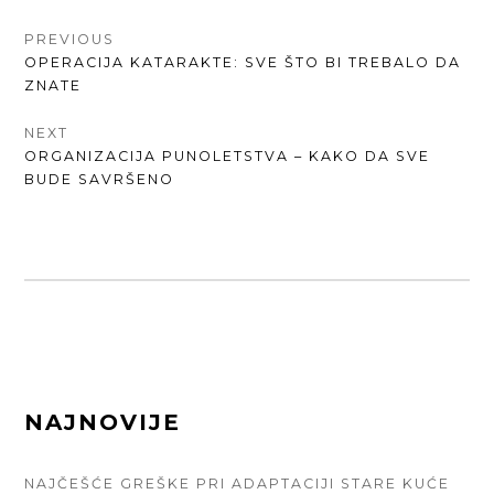
КРЕТАЊЕ
PREVIOUS
PREVIOUS
OPERACIJA KATARAKTE: SVE ŠTO BI TREBALO DA
ЧЛАНКА
POST:
ZNATE
NEXT
NEXT
ORGANIZACIJA PUNOLETSTVA – KAKO DA SVE
POST:
BUDE SAVRŠENO
FOOTER
NAJNOVIJE
SIDEBAR
NAJČEŠĆE GREŠKE PRI ADAPTACIJI STARE KUĆE