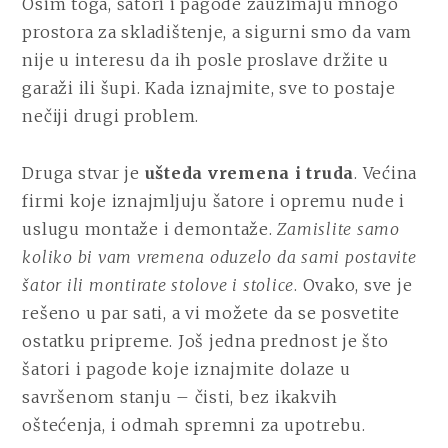
Osim toga, šatori i pagode zauzimaju mnogo
prostora za skladištenje, a sigurni smo da vam
nije u interesu da ih posle proslave držite u
garaži ili šupi. Kada iznajmite, sve to postaje
nečiji drugi problem.
Druga stvar je
ušteda vremena i truda
. Većina
firmi koje iznajmljuju šatore i opremu nude i
uslugu montaže i demontaže.
Zamislite samo
koliko bi vam vremena oduzelo da sami postavite
šator ili montirate stolove i stolice
. Ovako, sve je
rešeno u par sati, a vi možete da se posvetite
ostatku pripreme. Još jedna prednost je što
šatori i pagode koje iznajmite dolaze u
savršenom stanju – čisti, bez ikakvih
oštećenja, i odmah spremni za upotrebu.