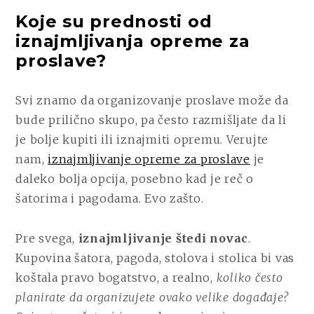
Koje su prednosti od
iznajmljivanja opreme za
proslave?
Svi znamo da organizovanje proslave može da
bude prilično skupo, pa često razmišljate da li
je bolje kupiti ili iznajmiti opremu. Verujte
nam,
iznajmljivanje opreme za proslave
je
daleko bolja opcija, posebno kad je reč o
šatorima i pagodama. Evo zašto.
Pre svega,
iznajmljivanje štedi novac
.
Kupovina šatora, pagoda, stolova i stolica bi vas
koštala pravo bogatstvo, a realno,
koliko često
planirate da organizujete ovako velike događaje?