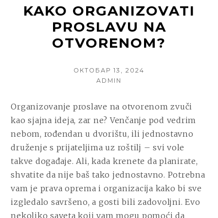
KAKO ORGANIZOVATI
PROSLAVU NA
OTVORENOM?
POSTED
ОКТОБАР 13, 2024
ON
AUTHOR
ADMIN
Organizovanje proslave na otvorenom zvuči
kao sjajna ideja, zar ne? Venčanje pod vedrim
nebom, rođendan u dvorištu, ili jednostavno
druženje s prijateljima uz roštilj – svi vole
takve događaje. Ali, kada krenete da planirate,
shvatite da nije baš tako jednostavno. Potrebna
vam je prava oprema i organizacija kako bi sve
izgledalo savršeno, a gosti bili zadovoljni. Evo
nekoliko saveta koji vam mogu pomoći da