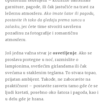
opuštenim sedenjem – koristite baštenske
garniture, pagode, ili čak jastučiće na travi za
ležernu atmosferu.
Ako imate šator ili pagodu,
postavite ih tako da gledaju prema suncu u
zalasku
, jer ćete time stvoriti savršenu
pozadinu za fotografije i romantičnu
atmosferu.
Još jedna važna stvar je
osvetljenje
. Ako se
proslava protegne u noć, razmislite o
lampionima, svetlećim girlandama ili čak
svećama u staklenim teglama. To stvara topao,
prijatan ambijent. Takođe, ne zaboravite na
praktičnost – postavite rasvetu tamo gde će se
ljudi kretati, posebno oko šatora i pagoda, kao i
u delu gde je hrana.