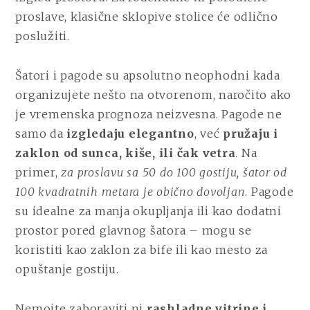
proslave, klasične sklopive stolice će odlično
poslužiti.
Šatori i pagode su apsolutno neophodni kada
organizujete nešto na otvorenom, naročito ako
je vremenska prognoza neizvesna. Pagode ne
samo da
izgledaju elegantno
, već
pružaju i
zaklon od sunca, kiše, ili čak vetra
. Na
primer,
za proslavu sa 50 do 100 gostiju, šator od
100 kvadratnih metara je obično dovoljan
. Pagode
su idealne za manja okupljanja ili kao dodatni
prostor pored glavnog šatora – mogu se
koristiti kao zaklon za bife ili kao mesto za
opuštanje gostiju.
Nemojte zaboraviti ni
rashladne vitrine i