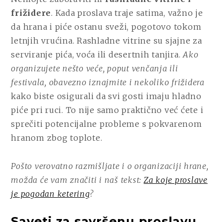
frižidere
. Kada proslava traje satima, važno je
da hrana i piće ostanu sveži, pogotovo tokom
letnjih vrućina. Rashladne vitrine su sjajne za
serviranje pića, voća ili desertnih tanjira.
Ako
organizujete nešto veće, poput venčanja ili
festivala, obavezno iznajmite i nekoliko frižidera
kako biste osigurali da svi gosti imaju hladno
piće pri ruci. To nije samo praktično već ćete i
sprečiti potencijalne probleme s pokvarenom
hranom zbog toplote.
Pošto verovatno razmišljate i o organizaciji hrane,
možda će vam značiti i naš tekst:
Za koje proslave
je pogodan ketering
?
Saveti za savršenu proslavu