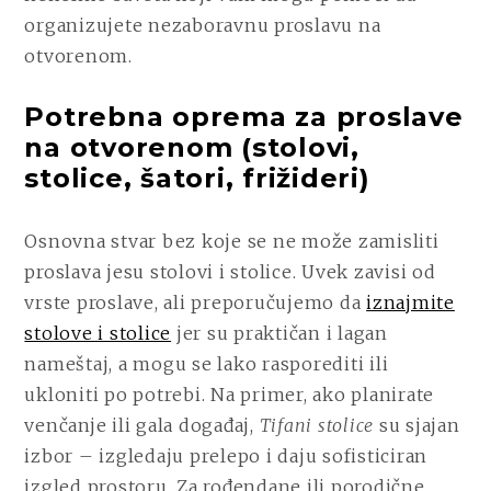
organizujete nezaboravnu proslavu na
otvorenom.
Potrebna oprema za proslave
na otvorenom (stolovi,
stolice, šatori, frižideri)
Osnovna stvar bez koje se ne može zamisliti
proslava jesu stolovi i stolice. Uvek zavisi od
vrste proslave, ali preporučujemo da
iznajmite
stolove i stolice
jer su praktičan i lagan
nameštaj, a mogu se lako rasporediti ili
ukloniti po potrebi. Na primer, ako planirate
venčanje ili gala događaj,
Tifani stolice
su sjajan
izbor – izgledaju prelepo i daju sofisticiran
izgled prostoru. Za rođendane ili porodične