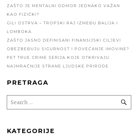
ZAŠTO JE MENTALNI ODMOR JEDNAKO VAŽAN
KAO FIZIČKI?
GILI OSTRVA – TROPSKI RAJ IZMEĐU BALIJA I
LOMBOKA
ZAŠTO JASNO DEFINISANI FINANSIJSKI CILJEVI
OBEZBEĐUJU SIGURNOST I POVEĆANJE IMOVINE?
PET TRUE CRIME SERIJA KOJE OTKRIVAJU
NAJMRAČNIJE STRANE LJUDSKE PRIRODE
PRETRAGA
SEARCH
SE
FOR:
KATEGORIJE