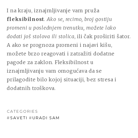
I na kraju, iznajmljivanje vam pruža
fleksibilnost
.
Ako se, recimo, broj gostiju
promeni u poslednjem trenutku, možete lako
dodati još stolova ili stolica
, ili čak proširiti šator.
A ako se prognoza promeni i najavi kišu,
možete brzo reagovati i zatražiti dodatne
pagode za zaklon. Fleksibilnost u
iznajmljivanju vam omogućava da se
prilagodite bilo kojoj situaciji, bez stresa i
dodatnih troškova.
CATEGORIES
#
SAVETI
#
URADI SAM