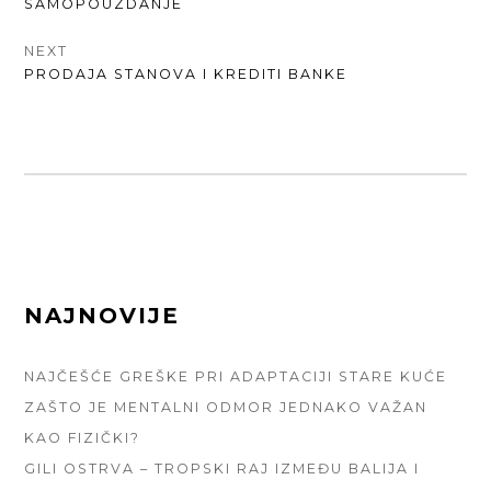
POST:
SAMOPOUZDANJE
NEXT
NEXT
PRODAJA STANOVA I KREDITI BANKE
POST:
FOOTER
NAJNOVIJE
SIDEBAR
NAJČEŠĆE GREŠKE PRI ADAPTACIJI STARE KUĆE
ZAŠTO JE MENTALNI ODMOR JEDNAKO VAŽAN
KAO FIZIČKI?
GILI OSTRVA – TROPSKI RAJ IZMEĐU BALIJA I