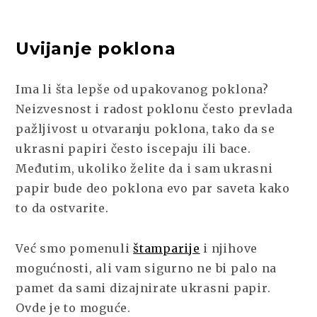
Uvijanje poklona
Ima li šta lepše od upakovanog poklona?
Neizvesnost i radost poklonu često prevlada
pažljivost u otvaranju poklona, tako da se
ukrasni papiri često iscepaju ili bace.
Međutim, ukoliko želite da i sam ukrasni
papir bude deo poklona evo par saveta kako
to da ostvarite.
Već smo pomenuli
štamparije
i njihove
mogućnosti, ali vam sigurno ne bi palo na
pamet da sami dizajnirate ukrasni papir.
Ovde je to moguće.