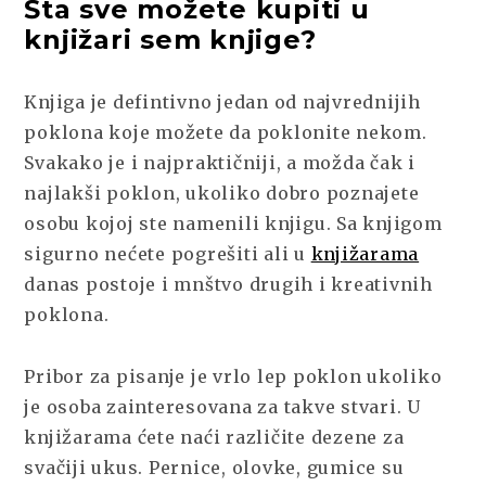
Šta sve možete kupiti u
knjižari sem knjige?
Knjiga je defintivno jedan od najvrednijih
poklona koje možete da poklonite nekom.
Svakako je i najpraktičniji, a možda čak i
najlakši poklon, ukoliko dobro poznajete
osobu kojoj ste namenili knjigu. Sa knjigom
sigurno nećete pogrešiti ali u
knjižarama
danas postoje i mnštvo drugih i kreativnih
poklona.
Pribor za pisanje je vrlo lep poklon ukoliko
je osoba zainteresovana za takve stvari. U
knjižarama ćete naći različite dezene za
svačiji ukus. Pernice, olovke, gumice su