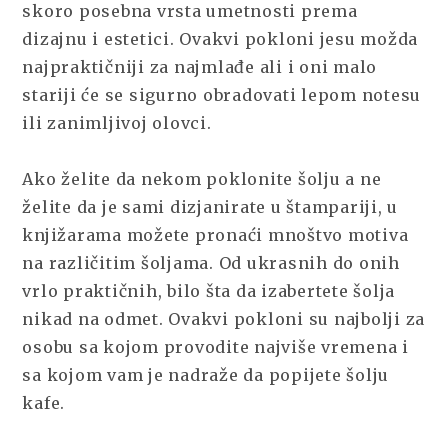
skoro posebna vrsta umetnosti prema
dizajnu i estetici. Ovakvi pokloni jesu možda
najpraktičniji za najmlađe ali i oni malo
stariji će se sigurno obradovati lepom notesu
ili zanimljivoj olovci.
Ako želite da nekom poklonite šolju a ne
želite da je sami dizjanirate u štampariji, u
knjižarama možete pronaći mnoštvo motiva
na različitim šoljama. Od ukrasnih do onih
vrlo praktičnih, bilo šta da izabertete šolja
nikad na odmet. Ovakvi pokloni su najbolji za
osobu sa kojom provodite najviše vremena i
sa kojom vam je nadraže da popijete šolju
kafe.