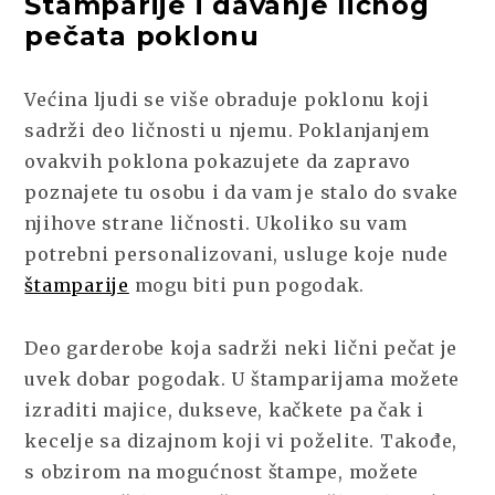
Štamparije i davanje ličnog
pečata poklonu
Većina ljudi se više obraduje poklonu koji
sadrži deo ličnosti u njemu. Poklanjanjem
ovakvih poklona pokazujete da zapravo
poznajete tu osobu i da vam je stalo do svake
njihove strane ličnosti. Ukoliko su vam
potrebni personalizovani, usluge koje nude
štamparije
mogu biti pun pogodak.
Deo garderobe koja sadrži neki lični pečat je
uvek dobar pogodak. U štamparijama možete
izraditi majice, dukseve, kačkete pa čak i
kecelje sa dizajnom koji vi poželite. Takođe,
s obzirom na mogućnost štampe, možete