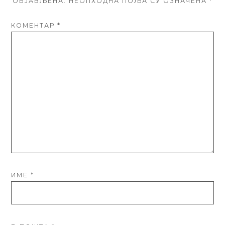
ОБЈАВЉЕНА.
НЕОПХОДНА ПОЉА СУ ОЗНАЧЕНА
*
КОМЕНТАР
*
ИМЕ
*