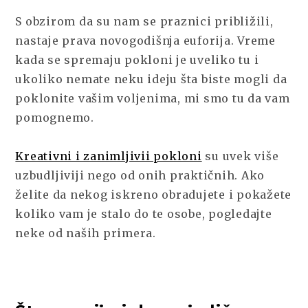
POKLONI
S obzirom da su nam se praznici približili,
KOJE
nastaje prava novogodišnja euforija. Vreme
MOŽETE
NAĆI
kada se spremaju pokloni je uveliko tu i
U
ukoliko nemate neku ideju šta biste mogli da
KNJIŽARAMA
poklonite vašim voljenima, mi smo tu da vam
I
ŠTAMPARIJAMA
pomognemo.
Kreativni i zanimljivii pokloni
su uvek više
uzbudljiviji nego od onih praktičnih. Ako
želite da nekog iskreno obradujete i pokažete
koliko vam je stalo do te osobe, pogledajte
neke od naših primera.