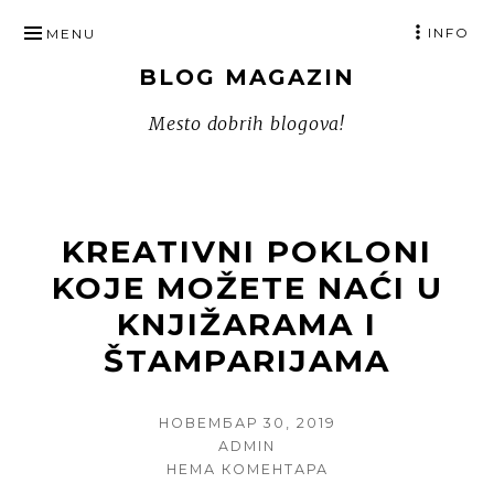
SKIP
INFO
MENU
TO
BLOG MAGAZIN
CONTENT
Mesto dobrih blogova!
KREATIVNI POKLONI
KOJE MOŽETE NAĆI U
KNJIŽARAMA I
ŠTAMPARIJAMA
POSTED
НОВЕМБАР 30, 2019
ON
AUTHOR
ADMIN
НА
НЕМА КОМЕНТАРА
KREATIVNI