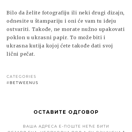
Bilo da želite fotografiju ili neki drugi dizajn,
odnesite u štampariju i oni će vam tu ideju
ostvariti. Takođe, ne morate nužno upakovati
poklon u ukrasni papir. To može biti i
ukrasna kutija kojoj ćete takođe dati svoj
lični pečat.
CATEGORIES
#
BETWEENUS
ОСТАВИТЕ ОДГОВОР
ВАША АДРЕСА Е-ПОШТЕ НЕЋЕ БИТИ