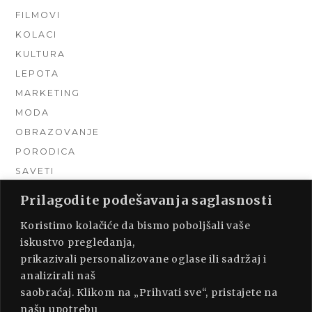
FILMOVI
KOLACI
KULTURA
LEPOTA
MARKETING
MODA
OBRAZOVANJE
PORODICA
SAVETI
TEHNIKA
Prilagodite podešavanja saglasnosti
TURIZAM
Koristimo kolačiće da bismo poboljšali vaše
UNCATEGORIZED
iskustvo pregledanja,
URADI SAM
prikazivali personalizovane oglase ili sadržaj i
UREĐENJE DOMA
analizirali naš
ZDRAVLJE
saobraćaj. Klikom na „Prihvati sve“, pristajete na
našu upotrebu