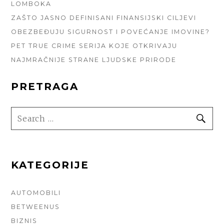
LOMBOKA
ZAŠTO JASNO DEFINISANI FINANSIJSKI CILJEVI
OBEZBEĐUJU SIGURNOST I POVEĆANJE IMOVINE?
PET TRUE CRIME SERIJA KOJE OTKRIVAJU
NAJMRAČNIJE STRANE LJUDSKE PRIRODE
PRETRAGA
SEARCH
SE
FOR:
KATEGORIJE
AUTOMOBILI
BETWEENUS
BIZNIS