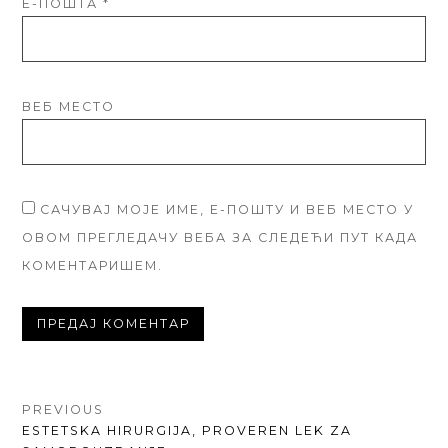
Е-ПОШТА
*
ВЕБ МЕСТО
САЧУВАЈ МОЈЕ ИМЕ, Е-ПОШТУ И ВЕБ МЕСТО У
ОВОМ ПРЕГЛЕДАЧУ ВЕБА ЗА СЛЕДЕЋИ ПУТ КАДА
КОМЕНТАРИШЕМ.
КРЕТАЊЕ
PREVIOUS
PREVIOUS
ESTETSKA HIRURGIJA, PROVEREN LEK ZA
ЧЛАНКА