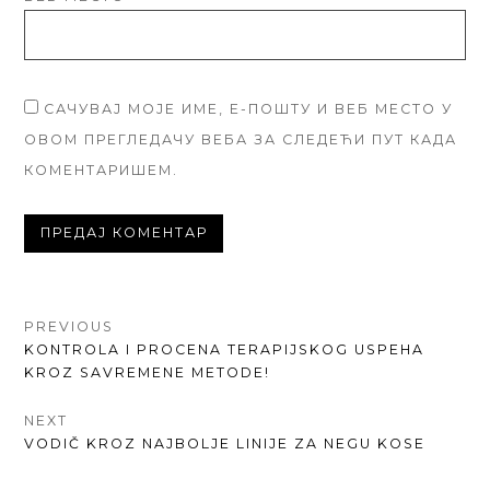
САЧУВАЈ МОЈЕ ИМЕ, Е-ПОШТУ И ВЕБ МЕСТО У
ОВОМ ПРЕГЛЕДАЧУ ВЕБА ЗА СЛЕДЕЋИ ПУТ КАДА
КОМЕНТАРИШЕМ.
КРЕТАЊЕ
PREVIOUS
PREVIOUS
KONTROLA I PROCENA TERAPIJSKOG USPEHA
ЧЛАНКА
POST:
KROZ SAVREMENE METODE!
NEXT
NEXT
VODIČ KROZ NAJBOLJE LINIJE ZA NEGU KOSE
POST: