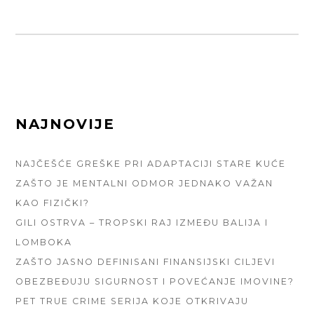
FOOTER
NAJNOVIJE
SIDEBAR
NAJČEŠĆE GREŠKE PRI ADAPTACIJI STARE KUĆE
ZAŠTO JE MENTALNI ODMOR JEDNAKO VAŽAN
KAO FIZIČKI?
GILI OSTRVA – TROPSKI RAJ IZMEĐU BALIJA I
LOMBOKA
ZAŠTO JASNO DEFINISANI FINANSIJSKI CILJEVI
OBEZBEĐUJU SIGURNOST I POVEĆANJE IMOVINE?
PET TRUE CRIME SERIJA KOJE OTKRIVAJU