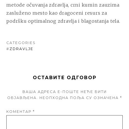
metode očuvanja zdravlja, crni kumin zauzima
zasluženo mesto kao dragoceni resurs za
podršku optimalnog zdravlja i blagostanja tela.
CATEGORIES
#
ZDRAVLJE
ОСТАВИТЕ ОДГОВОР
ВАША АДРЕСА Е-ПОШТЕ НЕЋЕ БИТИ
ОБЈАВЉЕНА.
НЕОПХОДНА ПОЉА СУ ОЗНАЧЕНА
*
КОМЕНТАР
*