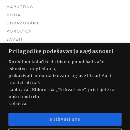
MARKETING
MODA
OBRAZOVANJE
PORODICA
SAVETI
TEHNIKA
Prilagodite podešavanja saglasnosti
TURIZAM
Koristimo kolačiće da bismo poboljšali vaše
UNCATEGORIZED
iskustvo pregledanja,
URADI SAM
prikazivali personalizovane oglase ili sadržaj i
UREĐENJE DOMA
analizirali naš
ZDRAVLJE
saobraćaj. Klikom na „Prihvati sve“, pristajete na
našu upotrebu
kolačića.
Prihvati sve
PROUDLY POWERED BY WORDPRESS
|
THEME: