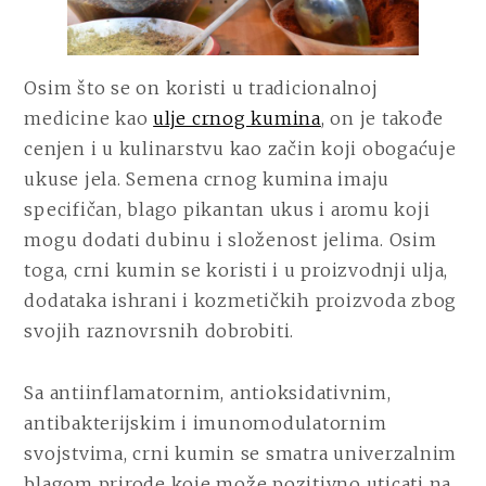
Osim što se on koristi u tradicionalnoj
medicine kao
ulje crnog kumina
, on je takođe
cenjen i u kulinarstvu kao začin koji obogaćuje
ukuse jela. Semena crnog kumina imaju
specifičan, blago pikantan ukus i aromu koji
mogu dodati dubinu i složenost jelima. Osim
toga, crni kumin se koristi i u proizvodnji ulja,
dodataka ishrani i kozmetičkih proizvoda zbog
svojih raznovrsnih dobrobiti.
Sa antiinflamatornim, antioksidativnim,
antibakterijskim i imunomodulatornim
svojstvima, crni kumin se smatra univerzalnim
blagom prirode koje može pozitivno uticati na