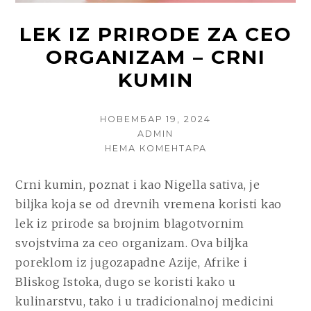
LEK IZ PRIRODE ZA CEO
ORGANIZAM – CRNI
KUMIN
POSTED
НОВЕМБАР 19, 2024
ON
AUTHOR
ADMIN
НА
НЕМА КОМЕНТАРА
LEK
IZ
Crni kumin, poznat i kao Nigella sativa, je
PRIRODE
biljka koja se od drevnih vremena koristi kao
ZA
CEO
lek iz prirode sa brojnim blagotvornim
ORGANIZAM
svojstvima za ceo organizam. Ova biljka
–
poreklom iz jugozapadne Azije, Afrike i
CRNI
KUMIN
Bliskog Istoka, dugo se koristi kako u
kulinarstvu, tako i u tradicionalnoj medicini