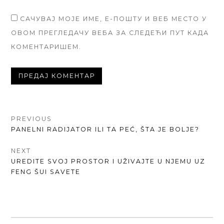
САЧУВАЈ МОЈЕ ИМЕ, Е-ПОШТУ И ВЕБ МЕСТО У
ОВОМ ПРЕГЛЕДАЧУ ВЕБА ЗА СЛЕДЕЋИ ПУТ КАДА
КОМЕНТАРИШЕМ.
КРЕТАЊЕ
PREVIOUS
PREVIOUS
PANELNI RADIJATOR ILI TA PEĆ, ŠTA JE BOLJE?
ЧЛАНКА
POST:
NEXT
NEXT
UREDITE SVOJ PROSTOR I UŽIVAJTE U NJEMU UZ
POST:
FENG ŠUI SAVETE