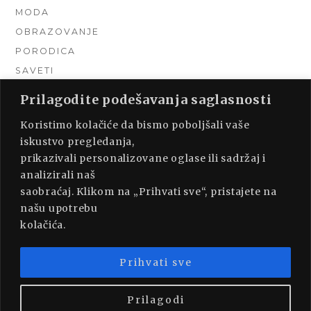
MODA
OBRAZOVANJE
PORODICA
SAVETI
TEHNIKA
Prilagodite podešavanja saglasnosti
TURIZAM
Koristimo kolačiće da bismo poboljšali vaše
UNCATEGORIZED
iskustvo pregledanja,
URADI SAM
prikazivali personalizovane oglase ili sadržaj i
UREĐENJE DOMA
analizirali naš
ZDRAVLJE
saobraćaj. Klikom na „Prihvati sve“, pristajete na
našu upotrebu
kolačića.
Prihvati sve
PROUDLY POWERED BY WORDPRESS
|
THEME:
MUNSA LITE BY
FOXLAND
.
Prilagodi