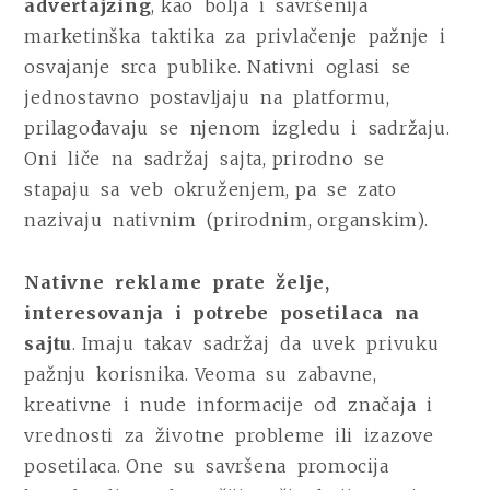
advertajzing
, kao bolja i savršenija
marketinška taktika za privlačenje pažnje i
osvajanje srca publike. Nativni oglasi se
jednostavno postavljaju na platformu,
prilagođavaju se njenom izgledu i sadržaju.
Oni liče na sadržaj sajta, prirodno se
stapaju sa veb okruženjem, pa se zato
nazivaju nativnim (prirodnim, organskim).
Nativne reklame prate želje,
interesovanja i potrebe posetilaca na
sajtu
. Imaju takav sadržaj da uvek privuku
pažnju korisnika. Veoma su zabavne,
kreativne i nude informacije od značaja i
vrednosti za životne probleme ili izazove
posetilaca. One su savršena promocija