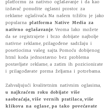
platformu za nativno oglašavanje i da kao
izdavač ponudite oglasni prostor za
reklame oglašivača. Na našem tržištu je jako
popularna
platforma Native Media za
nativno oglašavanje
. Veoma lako možete
da se registrujete i brzo dobijate najbolje
nativne reklame, prilagođene sadržaju i
posetiocima vašeg sajta. Pomoću dobijenog
html koda jednostavno bez problema
postavljate reklame, a zatim ih pozicionirate
i prilagođavate prema željama i potrebama.
Zahvaljujući kvalitetnim nativnim oglasima,
u najkraćem roku dobijate više
saobraćaja, više vernih pratilaca, više
klikova na oglase, pa tako povećavate