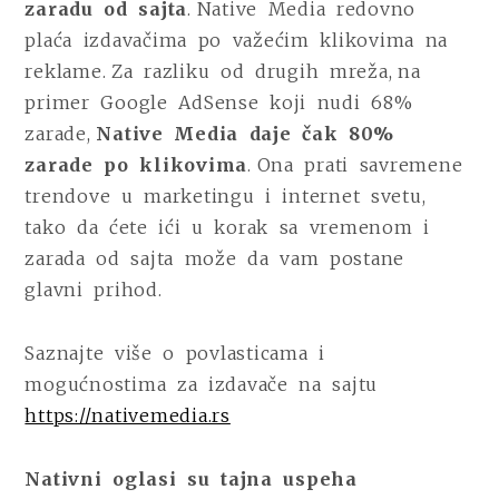
zaradu od sajta
. Native Media redovno
plaća izdavačima po važećim klikovima na
reklame. Za razliku od drugih mreža, na
primer Google AdSense koji nudi 68%
zarade,
Native Media daje čak 80%
zarade po klikovima
. Ona prati savremene
trendove u marketingu i internet svetu,
tako da ćete ići u korak sa vremenom i
zarada od sajta može da vam postane
glavni prihod.
Saznajte više o povlasticama i
mogućnostima za izdavače na sajtu
https://nativemedia.rs
Nativni oglasi su tajna uspeha