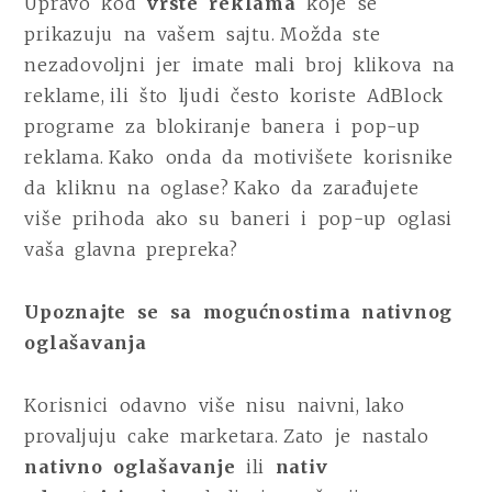
Upravo kod
vrste reklama
koje se
prikazuju na vašem sajtu. Možda ste
nezadovoljni jer imate mali broj klikova na
reklame, ili što ljudi često koriste AdBlock
programe za blokiranje banera i pop-up
reklama. Kako onda da motivišete korisnike
da kliknu na oglase? Kako da zarađujete
više prihoda ako su baneri i pop-up oglasi
vaša glavna prepreka?
Upoznajte se sa mogućnostima nativnog
oglašavanja
Korisnici odavno više nisu naivni, lako
provaljuju cake marketara. Zato je nastalo
nativno
oglašavanje
ili
nativ