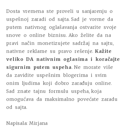
Dosta vremena ste proveli u sanjarenju o
uspešnoj zaradi od sajta. Sad je vreme da
putem nativnog oglašavanja ostvarite svoje
snove o online biznisu. Ako želite da na
pravi način monetizujete sadržaj na sajtu,
nativne reklame su pravo rešenje.
Kažite
veliko DA nativnim oglasima i koračajte
sigurnim putem uspeha
. Ne morate više
da zavidite uspešnim blogerima i svim
onim ljudima koji dobro zarađuju online.
Sad znate tajnu formulu uspeha, koja
omogućava da maksimalno povećate zaradu
od sajta.
Napisala:
Mirjana