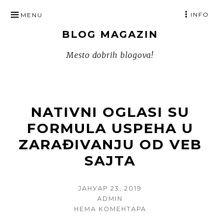
SKIP
INFO
MENU
TO
BLOG MAGAZIN
CONTENT
Mesto dobrih blogova!
NATIVNI OGLASI SU
FORMULA USPEHA U
ZARAĐIVANJU OD VEB
SAJTA
POSTED
ЈАНУАР 23, 2019
ON
AUTHOR
ADMIN
НА
НЕМА КОМЕНТАРА
NATIVNI