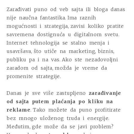
OGLASI
Zarađivati puno od veb sajta ili bloga danas
SU
nije naučna fantastika. Ima raznih
FORMULA
USPEHA
mogućnosti i strategija, zavisi koliko pratite
U
savremena dostignuća u digitalnom svetu.
ZARAĐIVANJU
Internet tehnologija se stalno menja i
OD
VEB
usavršava, što utiče na marketing, biznis,
SAJTA
publiku pa i na vas. Ako ste nezadovoljni
zaradom od sajta, možda je vreme da
promenite strategije.
Danas je sve više zastupljeno
zarađivanje
od sajta putem plaćanja po kliku na
reklame
. Tako možete da puno profitirate
bez mnogo uloženog truda i energije.
Međutim, gde može da se javi problem?