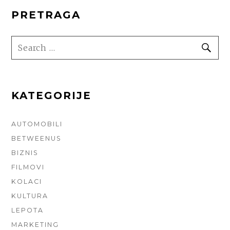
PRETRAGA
SEARCH
SE
FOR:
KATEGORIJE
AUTOMOBILI
BETWEENUS
BIZNIS
FILMOVI
KOLACI
KULTURA
LEPOTA
MARKETING