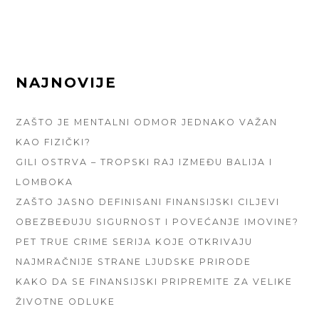
FOOTER
NAJNOVIJE
SIDEBAR
ZAŠTO JE MENTALNI ODMOR JEDNAKO VAŽAN
KAO FIZIČKI?
GILI OSTRVA – TROPSKI RAJ IZMEĐU BALIJA I
LOMBOKA
ZAŠTO JASNO DEFINISANI FINANSIJSKI CILJEVI
OBEZBEĐUJU SIGURNOST I POVEĆANJE IMOVINE?
PET TRUE CRIME SERIJA KOJE OTKRIVAJU
NAJMRAČNIJE STRANE LJUDSKE PRIRODE
KAKO DA SE FINANSIJSKI PRIPREMITE ZA VELIKE
ŽIVOTNE ODLUKE