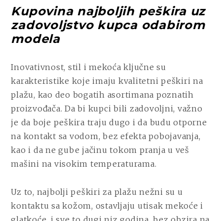
Kupovina najboljih peškira uz
zadovoljstvo kupca odabirom
modela
Inovativnost, stil i mekoća ključne su
karakteristike koje imaju kvalitetni peškiri na
plažu, kao deo bogatih asortimana poznatih
proizvođača. Da bi kupci bili zadovoljni, važno
je da boje peškira traju dugo i da budu otporne
na kontakt sa vodom, bez efekta pobojavanja,
kao i da ne gube jačinu tokom pranja u veš
mašini na visokim temperaturama.
Uz to, najbolji peškiri za plažu nežni su u
kontaktu sa kožom, ostavljaju utisak mekoće i
glatkoće, i sve to dugi niz godina, bez obzira na