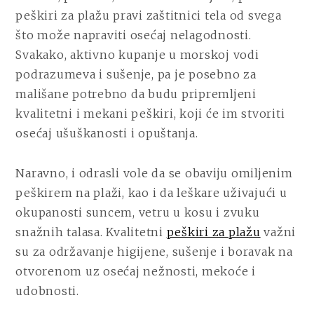
peškiri za plažu pravi zaštitnici tela od svega
što može napraviti osećaj nelagodnosti.
Svakako, aktivno kupanje u morskoj vodi
podrazumeva i sušenje, pa je posebno za
mališane potrebno da budu pripremljeni
kvalitetni i mekani peškiri, koji će im stvoriti
osećaj ušuškanosti i opuštanja.
Naravno, i odrasli vole da se obaviju omiljenim
peškirem na plaži, kao i da leškare uživajući u
okupanosti suncem, vetru u kosu i zvuku
snažnih talasa. Kvalitetni
peškiri za plažu
važni
su za održavanje higijene, sušenje i boravak na
otvorenom uz osećaj nežnosti, mekoće i
udobnosti.