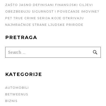
ZAŠTO JASNO DEFINISANI FINANSIJSKI CILJEVI
OBEZBEĐUJU SIGURNOST I POVEĆANJE IMOVINE?
PET TRUE CRIME SERIJA KOJE OTKRIVAJU
NAJMRAČNIJE STRANE LJUDSKE PRIRODE
PRETRAGA
SEARCH
SE
FOR:
KATEGORIJE
AUTOMOBILI
BETWEENUS
BIZNIS