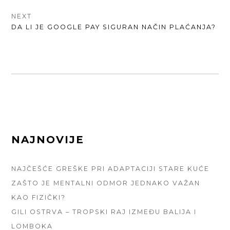
NEXT
NEXT
DA LI JE GOOGLE PAY SIGURAN NAČIN PLAĆANJA?
POST:
FOOTER
NAJNOVIJE
SIDEBAR
NAJČEŠĆE GREŠKE PRI ADAPTACIJI STARE KUĆE
ZAŠTO JE MENTALNI ODMOR JEDNAKO VAŽAN
KAO FIZIČKI?
GILI OSTRVA – TROPSKI RAJ IZMEĐU BALIJA I
LOMBOKA