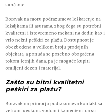
IH
sunčanje.
ODABRATI
NA
PRAVI
Boravak na moru podrazumeva leškarenje na
NAČIN?
ležaljkama ili asurama, zbog čega su potrebni
kvalitetni i istovremeno mekani na dodir, kao i
vrlo nežni peškiri za plažu. Dostupnost je
obezbeđena u velikom broju prodajnih
objekata, a ponuda se posebno obogaćena
tokom letnjih dana, pa je moguće kupiti
omiljeni dezen i materijal.
Zašto su bitni kvalitetni
peškiri za plažu?
Boravak na primorju podrazumeva kontakt sa
vetrom, peskom, vodom i kamenjem, pa su