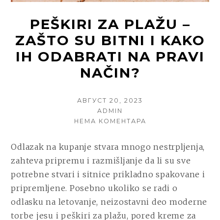
PEŠKIRI ZA PLAŽU –
ZAŠTO SU BITNI I KAKO
IH ODABRATI NA PRAVI
NAČIN?
POSTED
АВГУСТ 20, 2023
ON
AUTHOR
ADMIN
НА
НЕМА КОМЕНТАРА
PEŠKIRI
ZA
Odlazak na kupanje stvara mnogo nestrpljenja,
PLAŽU
zahteva pripremu i razmišljanje da li su sve
–
ZAŠTO
potrebne stvari i sitnice prikladno spakovane i
SU
pripremljene. Posebno ukoliko se radi o
BITNI
odlasku na letovanje, neizostavni deo moderne
I
KAKO
torbe jesu i peškiri za plažu, pored kreme za