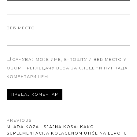
ВЕБ МЕСТО
САЧУВАЈ МОЈЕ ИМЕ, Е-ПОШТУ И ВЕБ МЕСТО У
ОВОМ ПРЕГЛЕДАЧУ ВЕБА ЗА СЛЕДЕЋИ ПУТ КАДА
КОМЕНТАРИШЕМ.
КРЕТАЊЕ
PREVIOUS
PREVIOUS
MLADA KOŽA I SJAJNA KOSA: KAKO
ЧЛАНКА
POST:
SUPLEMENTACIJA KOLAGENOM UTIČE NA LEPOTU