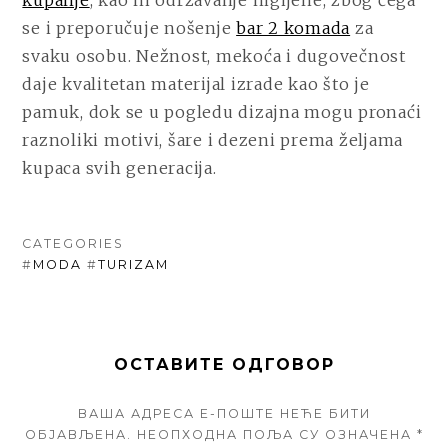
kupanje
, kao ni održavanje higijene, zbog čega
se i preporučuje nošenje
bar 2 komada
za
svaku osobu. Nežnost, mekoća i dugovečnost
daje kvalitetan materijal izrade kao što je
pamuk, dok se u pogledu dizajna mogu pronaći
raznoliki motivi, šare i dezeni prema željama
kupaca svih generacija.
CATEGORIES
#
MODA
#
TURIZAM
ОСТАВИТЕ ОДГОВОР
ВАША АДРЕСА Е-ПОШТЕ НЕЋЕ БИТИ
ОБЈАВЉЕНА.
НЕОПХОДНА ПОЉА СУ ОЗНАЧЕНА
*