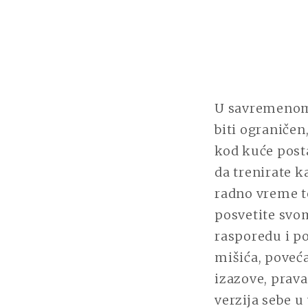
U savremenom 
biti ograničen
kod kuće post
da trenirate k
radno vreme t
posvetite svom
rasporedu i p
mišića, poveća
izazove, prav
verzija sebe 