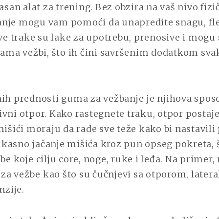
kasan alat za trening. Bez obzira na vaš nivo fizi
nje mogu vam pomoći da unapredite snagu, flek
Ove trake su lake za upotrebu, prenosive i mogu s
tama vežbi, što ih čini savršenim dodatkom sva
nih prednosti guma za vežbanje je njihova spos
vni otpor. Kako rastegnete traku, otpor postaje 
mišići moraju da rade sve teže kako bi nastavili
kasno jačanje mišića kroz pun opseg pokreta, 
be koje cilju core, noge, ruke i leđa. Na primer
e za vežbe kao što su čučnjevi sa otporom, later
nzije.