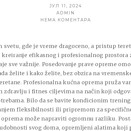
POSTED
ЈУЛ 11, 2024
ON
AUTHOR
ADMIN
НА
НЕМА КОМЕНТАРА
POSTANITE
NAJBOLJA
VERZIJA
svetu, gde je vreme dragoceno, a pristup ter
SEBE
, kreiranje efikasnog i profesionalnog prostora
SA
PROFESIONAL
aje sve važnije. Posedovanje prave opreme om
KUĆNOM
ada želite i kako želite, bez obzira na vremenske
OPREMOM!
eretane. Profesionalna kućna oprema pruža vam
 zdravlju i fitnes ciljevima na način koji odgo
otrebama. Bilo da se bavite kondicionim trenin
njem fleksibilnosti ili pripremom za specifičn
a oprema može napraviti ogromnu razliku. Posta
u udobnosti svog doma, opremljeni alatima koji