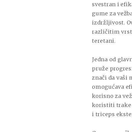
svestran i efi
gume za vežba
izdržljivost. 
različitim vrs
teretani.
Jedna od glav
pruže progresi
znači da vaši 
omogućava efi
korisno za vež
koristiti trak
i triceps ekste