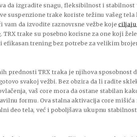
da izgradite snagu, fleksibilnost i stabilnost
e suspenzione trake koriste težinu vašeg tela 
 vam da izvodite raznovrsne vežbe koje
ciljaju
e
. TRX trake su posebno korisne za one koji žele
i efikasan trening bez potrebe za velikim broj
nih prednosti TRX traka je njihova sposobnost 
gotovo svakoj vežbi. Bez obzira da li radite skle
povlačenja, vaš core mora da ostane stabilan kak
avilnu formu. Ova stalna aktivacija core mišića
alni deo tela, već i poboljšava ukupnu stabilnost