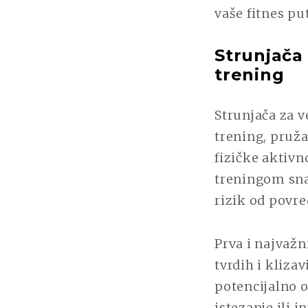
vaše fitnes pu
Strunjača
trening
Strunjača za v
trening, pruž
fizičke aktivn
treningom snag
rizik od povr
Prva i najvažn
tvrdih i kliza
potencijalno o
istezanje ili 