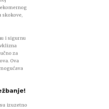
 prekomernog
u skokove,
nu i sigurnu
vklizna
jučno za
dova. Ova
 omogućava
ežbanje!
, su izuzetno