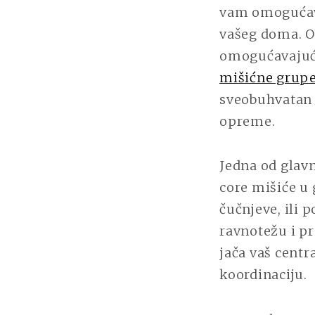
vam omogućava 
vašeg doma. Ov
omogućavajući
mišićne grup
sveobuhvatan 
opreme.
Jedna od glav
core mišiće u 
čučnjeve, ili 
ravnotežu i pr
jača vaš centr
koordinaciju.