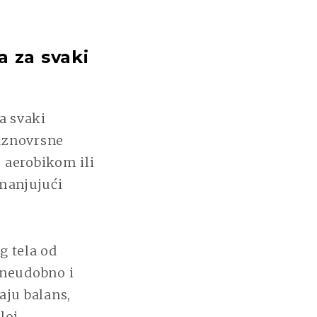
 za svaki
a svaki
raznovrsne
, aerobikom ili
smanjujući
g tela od
 neudobno i
aju balans,
loj