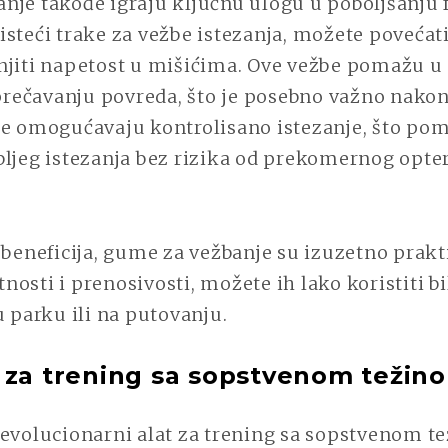
je takođe igraju ključnu ulogu u poboljšanju f
steći trake za vežbe istezanja, možete povećat
njiti napetost u mišićima. Ove vežbe pomažu u
sprečavanju povreda, što je posebno važno nako
ke omogućavaju kontrolisano istezanje, što po
bljeg istezanja bez rizika od prekomernog opte
 beneficija, gume za vežbanje su izuzetno prakt
osti i prenosivosti, možete ih lako koristiti bil
u parku ili na putovanju.
 za trening sa sopstvenom težin
revolucionarni alat za trening sa sopstvenom te