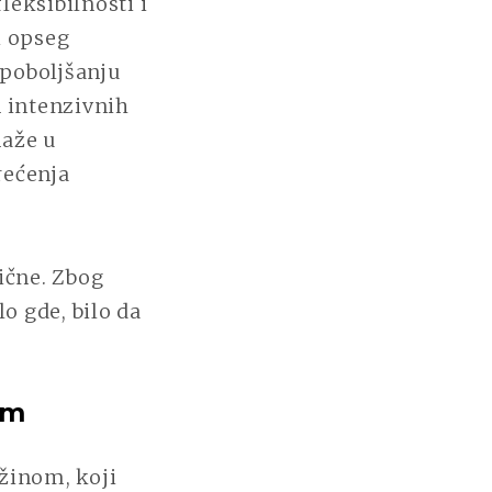
leksibilnosti i
i opseg
 poboljšanju
n intenzivnih
maže u
rećenja
ične. Zbog
o gde, bilo da
om
žinom, koji