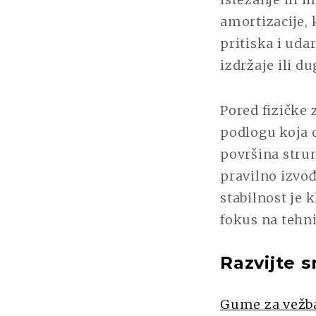
amortizacije, 
pritiska i uda
izdržaje ili d
Pored fizičke 
podlogu koja 
površina strun
pravilno izvođ
stabilnost je 
fokus na tehn
Razvijte s
Gume za vežb