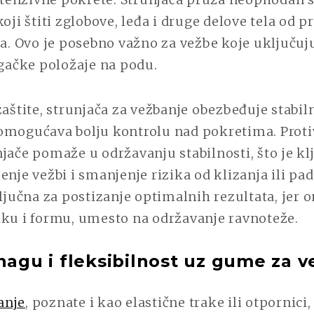
koji štiti zglobove, leđa i druge delove tela od
ra. Ovo je posebno važno za vežbe koje uključuj
ugačke položaje na podu.
zaštite, strunjača za vežbanje obezbeđuje stabil
omogućava bolju kontrolu nad pokretima. Proti
jače pomaže u održavanju stabilnosti, što je kl
enje vežbi i smanjenje rizika od klizanja ili pa
ključna za postizanje optimalnih rezultata, jer
iku i formu, umesto na održavanje ravnoteže.
nagu i fleksibilnost uz gume za v
anje
, poznate i kao elastične trake ili otpornici