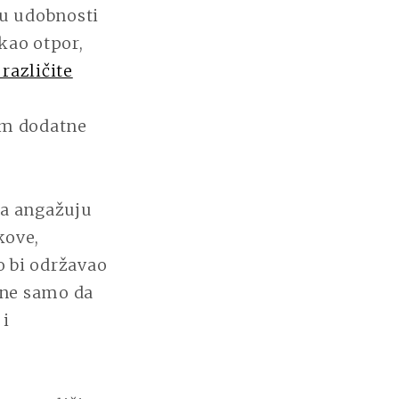
 u udobnosti
kao otpor,
 različite
em dodatne
da angažuju
kove,
o bi održavao
 ne samo da
 i