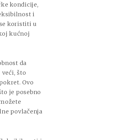
čke kondicije,
sibilnost i
e koristiti u
koj kućnoj
obnost da
veći, što
 pokret. Ovo
što je posebno
, možete
alne povlačenja