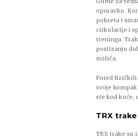
Gume za vežban
oporavku. Kori
pokreta i sma
cirkulacije i 
treninga. Tra
postizanju du
mišića.
Pored fizičkih
svoje kompaktn
ste kod kuće, 
TRX trake
TRX trake su 