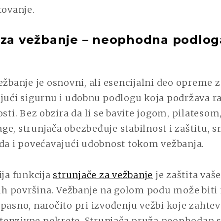
tovanje.
 za vežbanje – neophodna podloga
ežbanje je osnovni, ali esencijalni deo opreme z
ajući sigurnu i udobnu podlogu koja podržava 
osti. Bez obzira da li se bavite jogom, pilatesom
e, strunjača obezbeđuje stabilnost i zaštitu, 
eda i povećavajući udobnost tokom vežbanja.
ija funkcija
strunjače za vežbanje
je zaštita vaše
vih površina. Vežbanje na golom podu može biti
pasno, naročito pri izvođenju vežbi koje zahtev
intenzivne pokrete. Strunjača pruža neophodan s