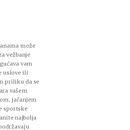
etanama može
 za vežbanje
NOM
ogućava vam
 uslove ili
 priliku da se
vara vašem
gom, jačanjem
e sportske
nite najbolja
 podržavaju