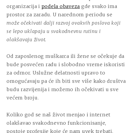
organizacija i
podela obaveza
gde svako ima
prostor za zaradu. U narednom periodu se
može očekivati dalji razvoj ovakvih poslova koji
se lepo uklapaju u svakodnevnu rutinu i
olakšavaju život.
Od zaposlenog muškarca ili žene se očekuje da
bude posvećen radu i slobodno vreme iskoristi
za odmor. Uslužne delatnosti upravo to
omogućavaju pa će ih biti sve više kako društva
budu razvijenija i možemo ih očekivati u sve
većem broju.
Koliko god se naš život menjao i internet
olakšavao svakodnevno funkcionisanje,
postoje profesije koje će nam uvek trebati.