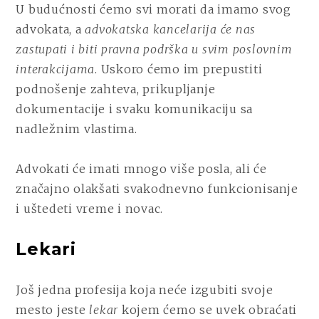
U budućnosti ćemo svi morati da imamo svog
advokata, a
advokatska kancelarija će nas
zastupati i biti pravna podrška u svim poslovnim
interakcijama
. Uskoro ćemo im prepustiti
podnošenje zahteva, prikupljanje
dokumentacije i svaku komunikaciju sa
nadležnim vlastima.
Advokati će imati mnogo više posla, ali će
značajno olakšati svakodnevno funkcionisanje
i uštedeti vreme i novac.
Lekari
Još jedna profesija koja neće izgubiti svoje
mesto jeste
lekar
kojem ćemo se uvek obraćati