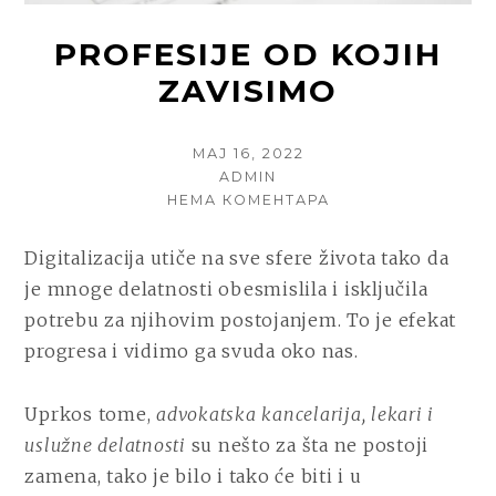
PROFESIJE OD KOJIH
ZAVISIMO
POSTED
МАЈ 16, 2022
ON
AUTHOR
ADMIN
НА
НЕМА КОМЕНТАРА
PROFESIJE
OD
Digitalizacija utiče na sve sfere života tako da
KOJIH
je mnoge delatnosti obesmislila i isključila
ZAVISIMO
potrebu za njihovim postojanjem. To je efekat
progresa i vidimo ga svuda oko nas.
Uprkos tome,
advokatska kancelarija, lekari i
uslužne delatnosti
su nešto za šta ne postoji
zamena, tako je bilo i tako će biti i u