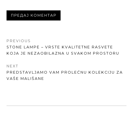
КРЕТАЊЕ
PREVIOUS
PREVIOUS
STONE LAMPE – VRSTE KVALITETNE RASVETE
ЧЛАНКА
POST:
KOJA JE NEZAOBILAZNA U SVAKOM PROSTORU
NEXT
NEXT
PREDSTAVLJAMO VAM PROLEĆNU KOLEKCIJU ZA
POST:
VAŠE MALIŠANE