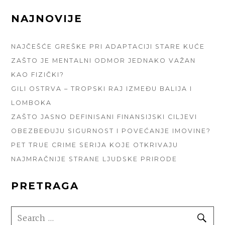
FOOTER
NAJNOVIJE
SIDEBAR
NAJČEŠĆE GREŠKE PRI ADAPTACIJI STARE KUĆE
ZAŠTO JE MENTALNI ODMOR JEDNAKO VAŽAN
KAO FIZIČKI?
GILI OSTRVA – TROPSKI RAJ IZMEĐU BALIJA I
LOMBOKA
ZAŠTO JASNO DEFINISANI FINANSIJSKI CILJEVI
OBEZBEĐUJU SIGURNOST I POVEĆANJE IMOVINE?
PET TRUE CRIME SERIJA KOJE OTKRIVAJU
NAJMRAČNIJE STRANE LJUDSKE PRIRODE
PRETRAGA
SEARCH
SE