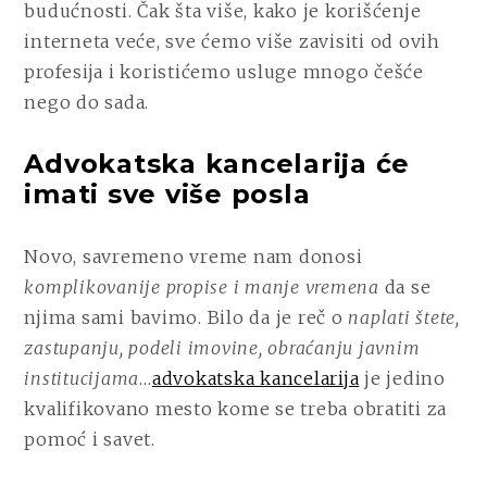
budućnosti. Čak šta više, kako je korišćenje
interneta veće, sve ćemo više zavisiti od ovih
profesija i koristićemo usluge mnogo češće
nego do sada.
Advokatska kancelarija će
imati sve više posla
Novo, savremeno vreme nam donosi
komplikovanije propise i manje vremena
da se
njima sami bavimo. Bilo da je reč o
naplati štete,
zastupanju, podeli imovine, obraćanju javnim
institucijama
…
advokatska kancelarija
je jedino
kvalifikovano mesto kome se treba obratiti za
pomoć i savet.