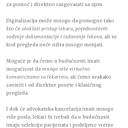
za pomoć i direktno razgovarati sa njim.
Digitalizacija može mnogo da pomogne tako
što će
olakšati pristup lekaru, pojednostaviti
vođenje dokumentacije i izdavanje lekova
, ali se
kod pregleda neće ništa mnogo menjati.
Moguće je da ćemo u budućnosti imati
mogućnost da
mnogo više virtuelno
komuniciramo sa lekarima
, ali ćemo svakako
zavisiti i od direktne posete i klasičnog
pregleda.
I dok će advokatska kancelarija imati mnogo
više posla, lekari bi trebali da u budućnosti
imaju selekciju pacijenata i podeljeno vreme