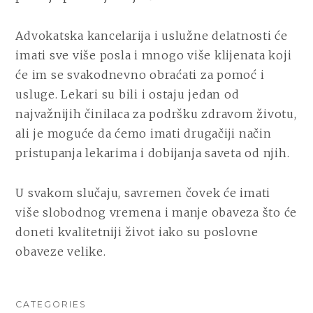
Advokatska kancelarija i uslužne delatnosti će
imati sve više posla i mnogo više klijenata koji
će im se svakodnevno obraćati za pomoć i
usluge. Lekari su bili i ostaju jedan od
najvažnijih činilaca za podršku zdravom životu,
ali je moguće da ćemo imati drugačiji način
pristupanja lekarima i dobijanja saveta od njih.
U svakom slučaju, savremen čovek će imati
više slobodnog vremena i manje obaveza što će
doneti kvalitetniji život iako su poslovne
obaveze velike.
CATEGORIES