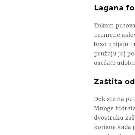
Lagana fo
Tokom putovan
promene uslov
brzo upijaju i
pružaju joj p
osećate udobn
Zaštita o
Dok ste na put
Mnoge hidrata
dvostruku zašt
korisne kada p