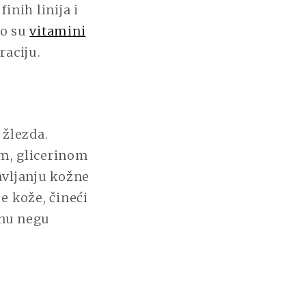
nih linija i
to su
vitamini
raciju.
 žlezda.
m, glicerinom
avljanju kožne
e kože, čineći
ćnu negu