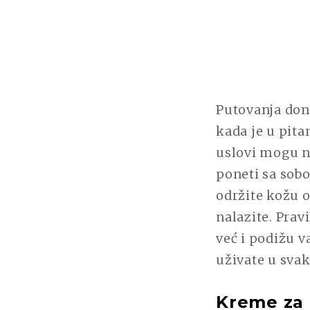
Putovanja don
kada je u pita
uslovi mogu ne
poneti sa sob
održite kožu 
nalazite. Pra
već i podižu
uživate u sva
Kreme za 