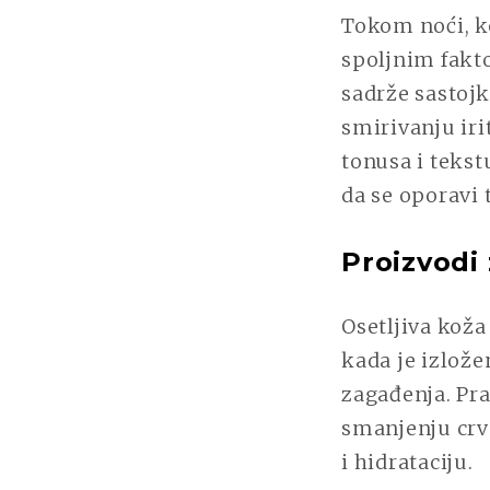
Tokom noći, k
spoljnim fakto
sadrže sastoj
smirivanju iri
tonusa i tekst
da se oporavi
Proizvodi 
Osetljiva kož
kada je izlože
zagađenja. Pr
smanjenju crve
i hidrataciju.