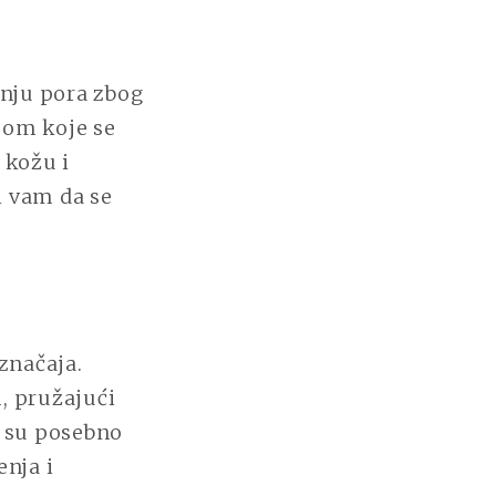
nju pora zbog
jom koje se
 kožu i
i vam da se
značaja.
, pružajući
e su posebno
enja i