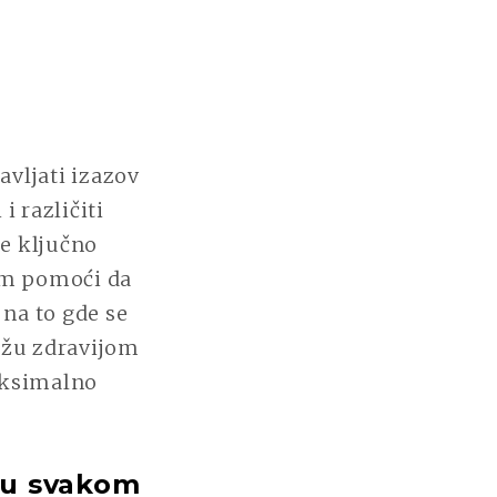
vljati izazov
i različiti
je ključno
am pomoći da
na to gde se
ožu zdravijom
aksimalno
u u svakom