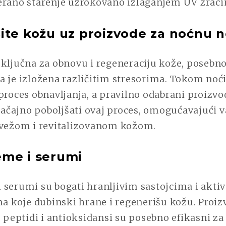
erano starenje uzrokovano izlaganjem UV zrac
ite kožu uz proizvode za noćnu 
 ključna za obnovu i regeneraciju kože, poseb
 je izložena različitim stresorima. Tokom noći
proces obnavljanja, a pravilno odabrani proizvo
čajno poboljšati ovaj proces, omogućavajući v
svežom i revitalizovanom kožom.
me i serumi
 serumi su bogati hranljivim sastojcima i akti
koje dubinski hrane i regenerišu kožu. Proizv
, peptidi i antioksidansi su posebno efikasni z