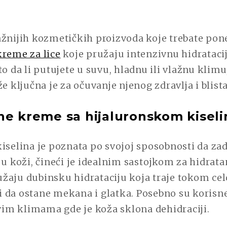
ažnijih kozmetičkih proizvoda koje trebate pon
kreme za lice
koje pružaju intenzivnu hidratacij
to da li putujete u suvu, hladnu ili vlažnu klimu
že ključna je za očuvanje njenog zdravlja i blist
ne kreme sa hijaluronskom kisel
iselina je poznata po svojoj sposobnosti da zad
 u koži, čineći je idealnim sastojkom za hidrat
žaju dubinsku hidrataciju koja traje tokom cel
 da ostane mekana i glatka. Posebno su koris
uvim klimama gde je koža sklona dehidraciji.