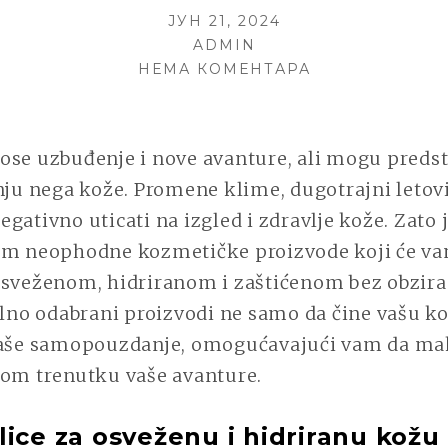
POSTED
ЈУН 21, 2024
ON
AUTHOR
ADMIN
НА
НЕМА КОМЕНТАРА
PUTUJTE
SA
STILOM!
ose uzbuđenje i nove avanture, ali mogu predsta
NEOPHODNI
nju nega kože. Promene klime, dugotrajni letovi 
KOZMETIČKI
PROIZVODI
gativno uticati na izgled i zdravlje kože. Zato 
ZA
om neophodne kozmetičke proizvode koji će v
SVAKU
osveženom, hidriranom i zaštićenom bez obzira 
AVANTURU!
vilno odabrani proizvodi ne samo da čine vašu k
 vaše samopouzdanje, omogućavajući vam da m
kom trenutku vaše avanture.
lice za osveženu i hidriranu kož