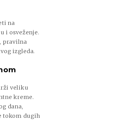
eti na
u i osveženje.
, pravilna
avog izgleda.
inom
rži veliku
antne kreme.
og dana,
ne tokom dugih