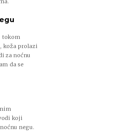
ima.
negu
no tokom
, koža prolazi
di za noćnu
am da se
vnim
odi koji
a noćnu negu.