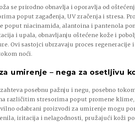
oža se prirodno obnavlja i oporavlja od oštećen
rima poput zagađenja, UV zračenja i stresa. Pro
ke poput niacinamida, alantoina i pantenola p
tacija i upala, obnavljanju oštećene kože i pobo
ure. Ovi sastojci ubrzavaju proces regeneracije
 tokom noći.
za umirenje – nega za osetljivu k
a zahteva posebnu pažnju i negu, posebno toko
na različitim stresorima poput promene klime, 
avilno odabrani proizvodi za umirenje mogu po
nila, iritacija i nelagodnosti, pružajući koži p