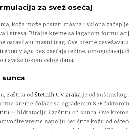
rmulacija za svež osećaj
ja, koža može postati masna i sklona začeplje
a i stresa. Birajte kreme sa laganom formulaci
 ne ostavljaju masni trag. Ove kreme osvežavaju
otrebnu vlagu bez osećaja težine, omogućavajuć
o i sveže tokom celog dana.
d sunca
u, zaštita od
štetnih UV zraka
je od suštinskog 
ntne kreme dolaze sa ugrađenim SPF faktorom
itu – hidrataciju i zaštitu od sunca. Ove krem
rovodite vreme napolju, jer štite kožu od ošteć