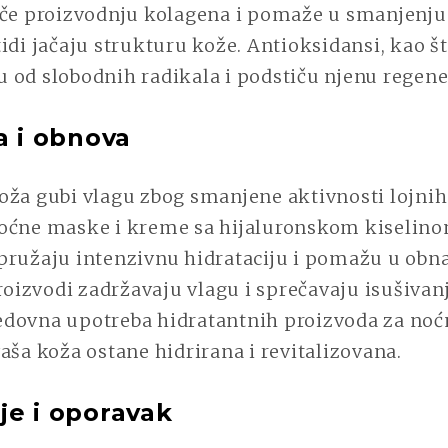
če proizvodnju kolagena i pomaže u smanjenju fi
idi jačaju strukturu kože. Antioksidansi, kao š
žu od slobodnih radikala i podstiču njenu regene
a i obnova
oža gubi vlagu zbog smanjene aktivnosti lojnih
oćne maske i kreme sa hijaluronskom kiselino
pružaju intenzivnu hidrataciju i pomažu u obn
proizvodi zadržavaju vlagu i sprečavaju isušivanj
dovna upotreba hidratantnih proizvoda za no
aša koža ostane hidrirana i revitalizovana.
je i oporavak