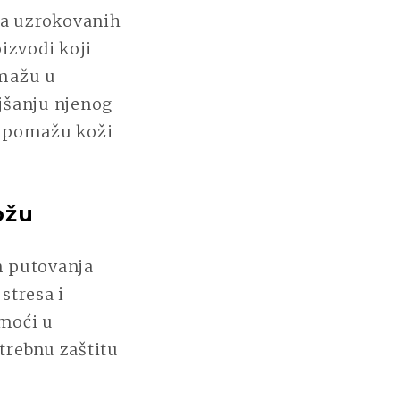
ja uzrokovanih
izvodi koji
omažu u
ljšanju njenog
 i pomažu koži
ožu
m putovanja
stresa i
moći u
otrebnu zaštitu