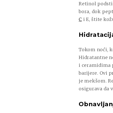
Retinol podsti
bora, dok pept
C
i E, štite ko
Hidratacij
Tokom noći, k
Hidratantne n
i ceramidima 
barijere. Ovi 
je mekšom. Re
osigurava da v
Obnavljan