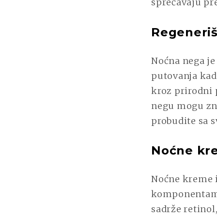
sprečavaju pr
Regeneriš
Noćna nega je
putovanja kada
kroz prirodni 
negu mogu zna
probudite sa 
Noćne kre
Noćne kreme i
komponentama 
sadrže retinol