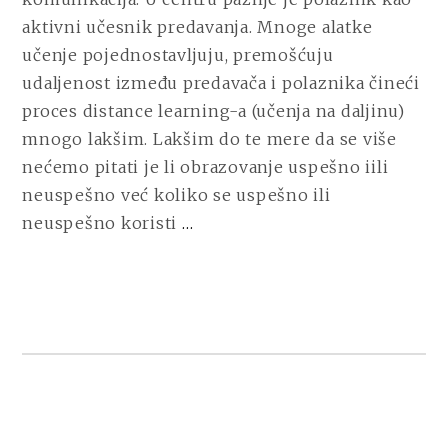
aktivni učesnik predavanja. Mnoge alatke
učenje pojednostavljuju, premošćuju
udaljenost između predavača i polaznika čineći
proces distance learning-a (učenja na daljinu)
mnogo lakšim. Lakšim do te mere da se više
nećemo pitati je li obrazovanje uspešno iili
neuspešno već koliko se uspešno ili
CONTINUE
neuspešno koristi
…
READING
E-
LEARNING
TOOLS