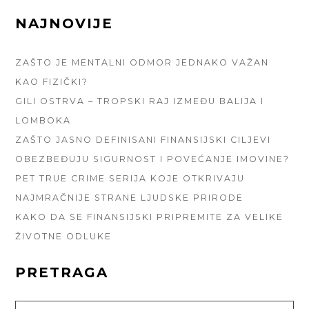
FOOTER
NAJNOVIJE
SIDEBAR
ZAŠTO JE MENTALNI ODMOR JEDNAKO VAŽAN
KAO FIZIČKI?
GILI OSTRVA – TROPSKI RAJ IZMEĐU BALIJA I
LOMBOKA
ZAŠTO JASNO DEFINISANI FINANSIJSKI CILJEVI
OBEZBEĐUJU SIGURNOST I POVEĆANJE IMOVINE?
PET TRUE CRIME SERIJA KOJE OTKRIVAJU
NAJMRAČNIJE STRANE LJUDSKE PRIRODE
KAKO DA SE FINANSIJSKI PRIPREMITE ZA VELIKE
ŽIVOTNE ODLUKE
PRETRAGA