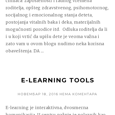
činilaca: zaposlenosti i radnog vremena
NEKAD
I
roditelja, opšteg zdravstvenog, psihomotornog,
SAD
socijalnog i emocionalnog stanja deteta,
postojanja vitalnih baka i deka, materijalnih
mogućnosti porodice itd. Odluka roditelja da li
i u koji vrtić da upišu dete je veoma važna i
zato vam u ovom blogu nudimo neka korisna
CONTINUE
obaveštenja. DA
…
READING
BEOGRADSKI
PRIVATNI
E-LEARNING TOOLS
VRTIĆI
NEKAD
I
POSTED
НА
НОВЕМБАР 18, 2016
НЕМА КОМЕНТАРА
ON
E-
SAD
LEARNIN
E-learning je interaktivna, dvosmerna
TOOLS
komunikacija. U centru pažnje je polaznik kao