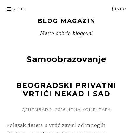
SKIP
INFO
MENU
TO
BLOG MAGAZIN
CONTENT
Mesto dobrih blogova!
Samoobrazovanje
BEOGRADSKI PRIVATNI
VRTIĆI NEKAD I SAD
POSTED
НА
ДЕЦЕМБАР 2, 2016
НЕМА КОМЕНТАРА
ON
BEOGRAD
PRIVATNI
Polazak deteta u vrtić zavisi od mnogih
VRTIĆI