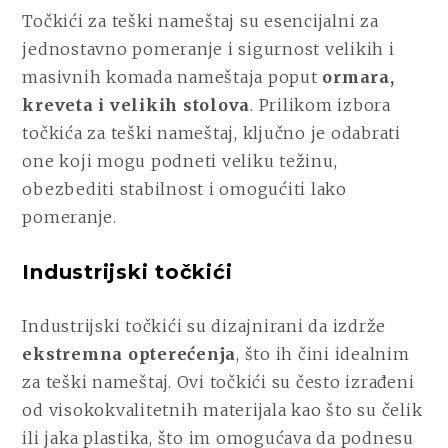
Točkići za teški nameštaj su esencijalni za
jednostavno pomeranje i sigurnost velikih i
masivnih komada nameštaja poput
ormara,
kreveta i velikih stolova
. Prilikom izbora
točkića za teški nameštaj, ključno je odabrati
one koji mogu podneti veliku težinu,
obezbediti stabilnost i omogućiti lako
pomeranje.
Industrijski točkići
Industrijski točkići su dizajnirani da izdrže
ekstremna opterećenja
, što ih čini idealnim
za teški nameštaj. Ovi točkići su često izrađeni
od visokokvalitetnih materijala kao što su čelik
ili jaka plastika, što im omogućava da podnesu