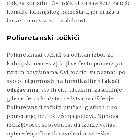
dok ga koristite. Ovi točkići su savršeni za teže
komade kuhinjskog nameštaja, jer pružaju
izuzetnu nosivost i stabilnost.
Poliuretanski točkići
Poliuretanski točkići su odličan izbor za
kuhinjski nameštaj koji se često pomera po
tvrdim površinama. Ovi točkići su poznati po
svojoj
otpornosti na hemikalije i lakoći
održavanja
, što ih čini idealnim za kuhinje
gde se često koriste sredstva za čišćenje.
Poliuretanski točkići pružaju glatko i tiho
pomeranje, bez oštećenja podova. Njihova
izdržljivost i sposobnost da izdrže velika
opterećenja čine ih savršenim za teške