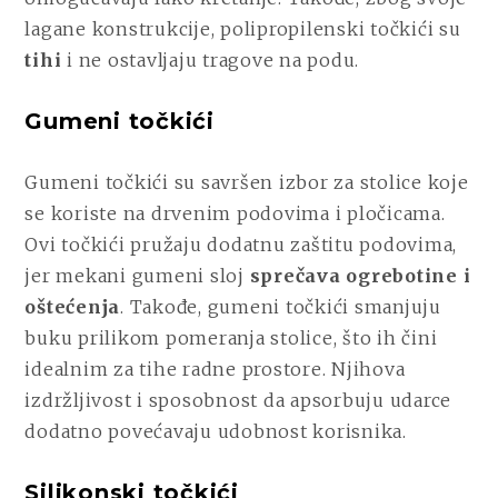
lagane konstrukcije, polipropilenski točkići su
tihi
i ne ostavljaju tragove na podu.
Gumeni točkići
Gumeni točkići su savršen izbor za stolice koje
se koriste na drvenim podovima i pločicama.
Ovi točkići pružaju dodatnu zaštitu podovima,
jer mekani gumeni sloj
sprečava ogrebotine i
oštećenja
. Takođe, gumeni točkići smanjuju
buku prilikom pomeranja stolice, što ih čini
idealnim za tihe radne prostore. Njihova
izdržljivost i sposobnost da apsorbuju udarce
dodatno povećavaju udobnost korisnika.
Silikonski točkići