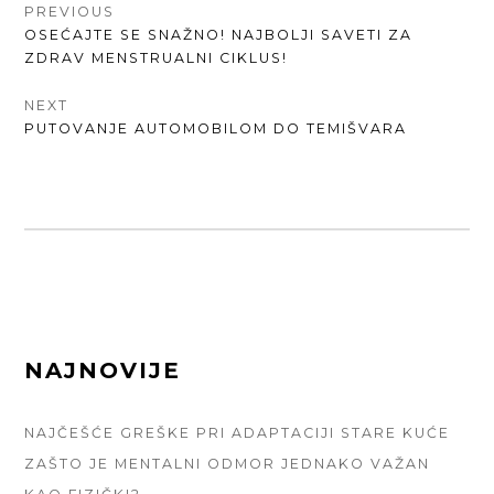
КРЕТАЊЕ
PREVIOUS
PREVIOUS
OSEĆAJTE SE SNAŽNO! NAJBOLJI SAVETI ZA
ЧЛАНКА
POST:
ZDRAV MENSTRUALNI CIKLUS!
NEXT
NEXT
PUTOVANJE AUTOMOBILOM DO TEMIŠVARA
POST:
FOOTER
NAJNOVIJE
SIDEBAR
NAJČEŠĆE GREŠKE PRI ADAPTACIJI STARE KUĆE
ZAŠTO JE MENTALNI ODMOR JEDNAKO VAŽAN