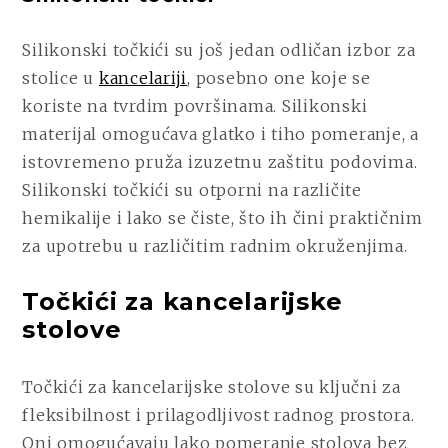
Silikonski točkići su još jedan odličan izbor za
stolice u
kancelariji
, posebno one koje se
koriste na tvrdim površinama. Silikonski
materijal omogućava glatko i tiho pomeranje, a
istovremeno pruža izuzetnu zaštitu podovima.
Silikonski točkići su otporni na različite
hemikalije i lako se čiste, što ih čini praktičnim
za upotrebu u različitim radnim okruženjima.
Točkići za kancelarijske
stolove
Točkići za kancelarijske stolove su ključni za
fleksibilnost i prilagodljivost radnog prostora.
Oni omogućavaju lako pomeranje stolova bez