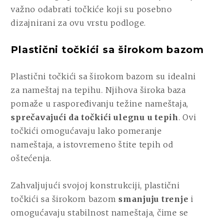
važno odabrati točkiće koji su posebno
dizajnirani za ovu vrstu podloge.
Plastični točkići sa širokom bazom
Plastični točkići sa širokom bazom su idealni
za nameštaj na tepihu. Njihova široka baza
pomaže u raspoređivanju težine nameštaja,
sprečavajući da točkići ulegnu u tepih
. Ovi
točkići omogućavaju lako pomeranje
nameštaja, a istovremeno štite tepih od
oštećenja.
Zahvaljujući svojoj konstrukciji, plastični
točkići sa širokom bazom
smanjuju trenje
i
omogućavaju stabilnost nameštaja, čime se