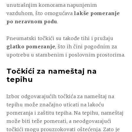
unutrašnjim komorama napunjenim
vazduhom, što omogućava
lakše pomeranje
po neravnom podu
.
Pneumatski točkići su takođe tihi i pružaju
glatko pomeranje
, što ih čini pogodnim za
upotrebu u stambenim i poslovnim prostorima.
Točkići za nameštaj na
tepihu
Izbor odgovarajućih točkića za nameštaj na
tepihu može značajno uticati na lakoću
pomeranja i zaštitu tepiha. Na tepihu, nameštaj
može biti teže pomerati, a neodgovarajući
točkići mogu prouzrokovati oštećenja. Zato je