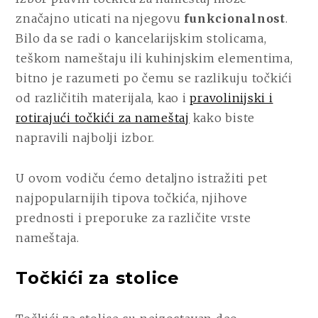
značajno uticati na njegovu
funkcionalnost
.
Bilo da se radi o kancelarijskim stolicama,
teškom nameštaju ili kuhinjskim elementima,
bitno je razumeti po čemu se razlikuju točkići
od različitih materijala, kao i
pravolinijski i
rotirajući točkići za nameštaj
kako biste
napravili najbolji izbor.
U ovom vodiču ćemo detaljno istražiti pet
najpopularnijih tipova točkića, njihove
prednosti i preporuke za različite vrste
nameštaja.
Točkići za stolice