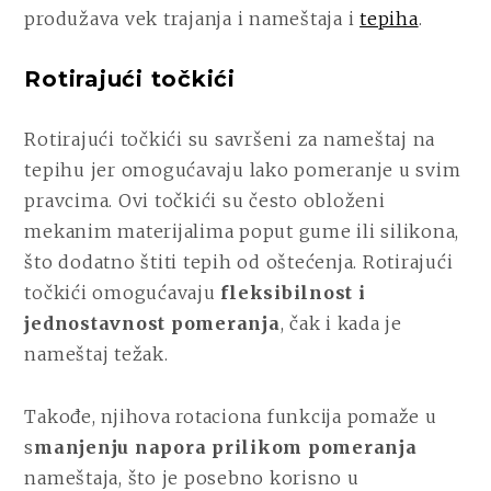
produžava vek trajanja i nameštaja i
tepiha
.
Rotirajući točkići
Rotirajući točkići su savršeni za nameštaj na
tepihu jer omogućavaju lako pomeranje u svim
pravcima. Ovi točkići su često obloženi
mekanim materijalima poput gume ili silikona,
što dodatno štiti tepih od oštećenja. Rotirajući
točkići omogućavaju
fleksibilnost i
jednostavnost pomeranja
, čak i kada je
nameštaj težak.
Takođe, njihova rotaciona funkcija pomaže u
s
manjenju napora prilikom pomeranja
nameštaja, što je posebno korisno u