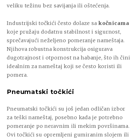
veliku težinu bez savijanja ili oštećenja.
Industrijski točkići često dolaze sa
kočnicama
koje pružaju dodatnu stabilnost i sigurnost,
sprečavajući neželjeno pomeranje nameštaja.
Njihova robustna konstrukcija osigurava
dugotrajnost i otpornost na habanje, što ih čini
idealnim za nameštaj koji se često koristi ili
pomera.
Pneumatski točkići
Pneumatski točkići su još jedan odličan izbor
za teški nameštaj, posebno kada je potrebno
pomeranje po neravnim ili mekim površinama.
Ovi točkići su opremljeni gumiranim slojem ili