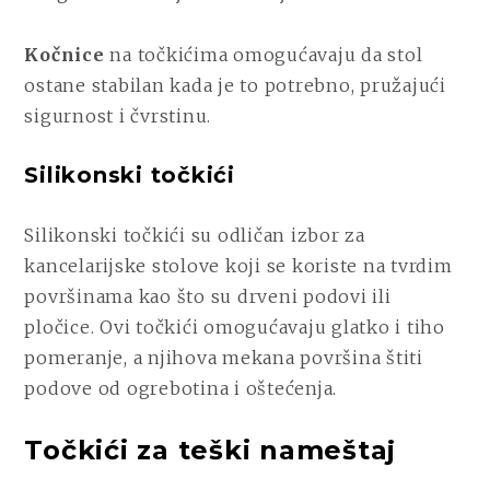
Kočnice
na točkićima omogućavaju da stol
ostane stabilan kada je to potrebno, pružajući
sigurnost i čvrstinu.
Silikonski točkići
Silikonski točkići su odličan izbor za
kancelarijske stolove koji se koriste na tvrdim
površinama kao što su drveni podovi ili
pločice. Ovi točkići omogućavaju glatko i tiho
pomeranje, a njihova mekana površina štiti
podove od ogrebotina i oštećenja.
Točkići za teški nameštaj