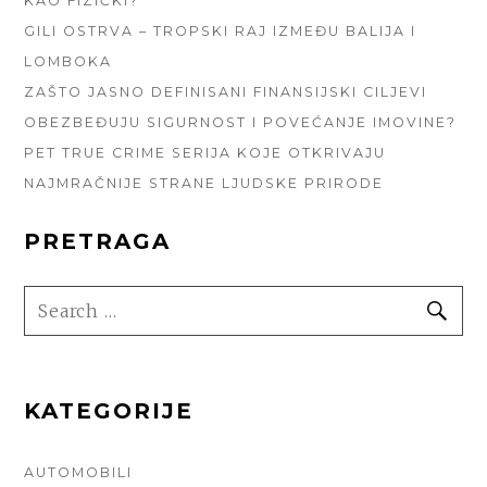
KAO FIZIČKI?
GILI OSTRVA – TROPSKI RAJ IZMEĐU BALIJA I
LOMBOKA
ZAŠTO JASNO DEFINISANI FINANSIJSKI CILJEVI
OBEZBEĐUJU SIGURNOST I POVEĆANJE IMOVINE?
PET TRUE CRIME SERIJA KOJE OTKRIVAJU
NAJMRAČNIJE STRANE LJUDSKE PRIRODE
PRETRAGA
SEARCH
SE
FOR:
KATEGORIJE
AUTOMOBILI