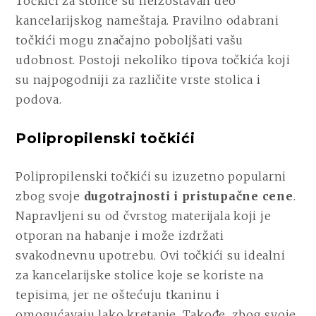
Točkići za stolice su neizostavan deo
kancelarijskog nameštaja. Pravilno odabrani
točkići mogu značajno poboljšati vašu
udobnost. Postoji nekoliko tipova točkića koji
su najpogodniji za različite vrste stolica i
podova.
Polipropilenski točkići
Polipropilenski točkići su izuzetno popularni
zbog svoje
dugotrajnosti i pristupačne cene
.
Napravljeni su od čvrstog materijala koji je
otporan na habanje i može izdržati
svakodnevnu upotrebu. Ovi točkići su idealni
za kancelarijske stolice koje se koriste na
tepisima, jer ne oštećuju tkaninu i
omogućavaju lako kretanje. Takođe, zbog svoje