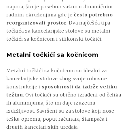
napora, što je posebno važno u dinamičnim
radnim okruženjima gde je
često potrebno
reorganizovati prostor
. Dva najčešća tipa
točkića za kancelarijske stolove su metalni
točkići sa kočnicom i silikonski točkići.
Metalni točkići sa kočnicom
Metalni točkići sa kočnicom su idealni za
kancelarijske stolove zbog svoje robusne
konstrukcije i
sposobnosti da izdrže veliku
težinu
. Ovi točkići su obično izrađeni od čelika
ili aluminijuma, što im daje izuzetnu
izdržljivost. Savršeni su za stolove koji nose
tešku opremu, poput računara, štampača i
drugih kancelarijskih uređaja.