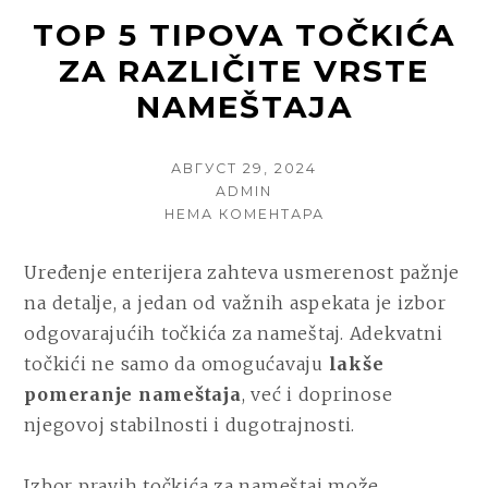
TOP 5 TIPOVA TOČKIĆA
ZA RAZLIČITE VRSTE
NAMEŠTAJA
POSTED
АВГУСТ 29, 2024
ON
AUTHOR
ADMIN
НА
НЕМА КОМЕНТАРА
TOP
5
Uređenje enterijera zahteva usmerenost pažnje
TIPOVA
na detalje, a jedan od važnih aspekata je izbor
TOČKIĆA
ZA
odgovarajućih točkića za nameštaj. Adekvatni
RAZLIČITE
točkići ne samo da omogućavaju
lakše
VRSTE
pomeranje nameštaja
, već i doprinose
NAMEŠTAJA
njegovoj stabilnosti i dugotrajnosti.
Izbor pravih točkića za nameštaj može