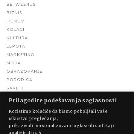
BETWEENUS
BIZNIS
FILMOVI
KOLACI
KULTURA
LEPOTA
MARKETING
MODA
OBRAZOVANJE
PORODICA
SAVETI
TEHNIKA
Prilagodite podešavanja saglasnosti
TURIZAM
Koristimo kolačiće da bismo poboljšali vaše
UNCATEGORIZED
iskustvo pregledanja,
URADI SAM
prikazivali personalizovane oglase ili sadržaj i
UREĐENJE DOMA
analizirali naš