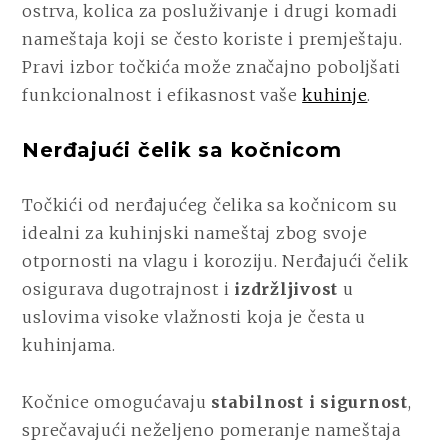
ostrva, kolica za posluživanje i drugi komadi
nameštaja koji se često koriste i premještaju.
Pravi izbor točkića može značajno poboljšati
funkcionalnost i efikasnost vaše
kuhinje
.
Nerđajući čelik sa kočnicom
Točkići od nerđajućeg čelika sa kočnicom su
idealni za kuhinjski nameštaj zbog svoje
otpornosti na vlagu i koroziju. Nerđajući čelik
osigurava dugotrajnost i
izdržljivost
u
uslovima visoke vlažnosti koja je česta u
kuhinjama.
Kočnice omogućavaju
stabilnost i sigurnost
,
sprečavajući neželjeno pomeranje nameštaja