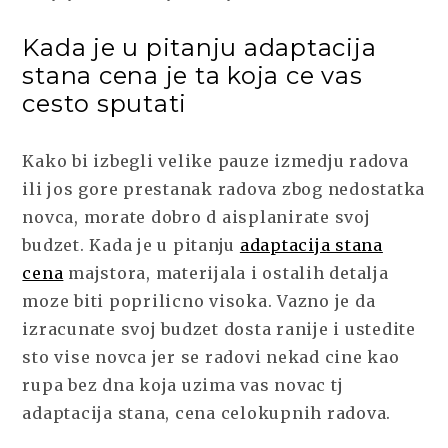
ZNATE
ODAKLE
Kada je u pitanju adaptacija
DA
stana cena je ta koja ce vas
POCNETE?
cesto sputati
Kako bi izbegli velike pauze izmedju radova
ili jos gore prestanak radova zbog nedostatka
novca, morate dobro d aisplanirate svoj
budzet. Kada je u pitanju
adaptacija stana
cena
majstora, materijala i ostalih detalja
moze biti poprilicno visoka. Vazno je da
izracunate svoj budzet dosta ranije i ustedite
sto vise novca jer se radovi nekad cine kao
rupa bez dna koja uzima vas novac tj
adaptacija stana, cena celokupnih radova.