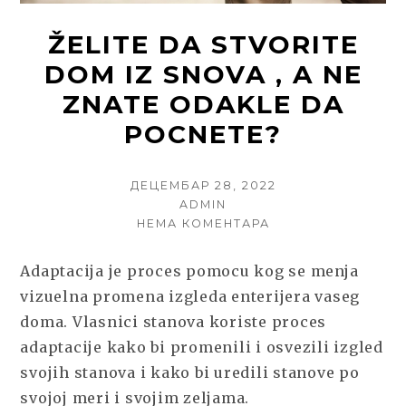
ŽELITE DA STVORITE
DOM IZ SNOVA , A NE
ZNATE ODAKLE DA
POCNETE?
POSTED
ДЕЦЕМБАР 28, 2022
ON
AUTHOR
ADMIN
НА
НЕМА КОМЕНТАРА
ŽELITE
DA
Adaptacija je proces pomocu kog se menja
STVORITE
vizuelna promena izgleda enterijera vaseg
DOM
IZ
doma. Vlasnici stanova koriste proces
SNOVA
adaptacije kako bi promenili i osvezili izgled
,
svojih stanova i kako bi uredili stanove po
A
NE
svojoj meri i svojim zeljama.