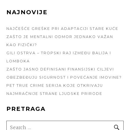
FOOTER
NAJNOVIJE
SIDEBAR
NAJČEŠĆE GREŠKE PRI ADAPTACIJI STARE KUĆE
ZAŠTO JE MENTALNI ODMOR JEDNAKO VAŽAN
KAO FIZIČKI?
GILI OSTRVA – TROPSKI RAJ IZMEĐU BALIJA I
LOMBOKA
ZAŠTO JASNO DEFINISANI FINANSIJSKI CILJEVI
OBEZBEĐUJU SIGURNOST I POVEĆANJE IMOVINE?
PET TRUE CRIME SERIJA KOJE OTKRIVAJU
NAJMRAČNIJE STRANE LJUDSKE PRIRODE
PRETRAGA
SEARCH
SE