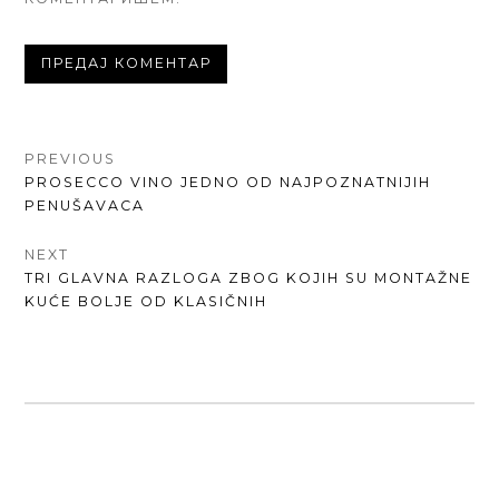
КРЕТАЊЕ
PREVIOUS
PREVIOUS
PROSECCO VINO JEDNO OD NAJPOZNATNIJIH
ЧЛАНКА
POST:
PENUŠAVACA
NEXT
NEXT
TRI GLAVNA RAZLOGA ZBOG KOJIH SU MONTAŽNE
POST:
KUĆE BOLJE OD KLASIČNIH