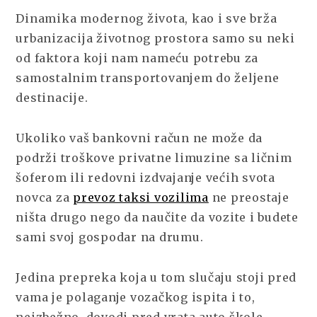
DO
Dinamika modernog života, kao i sve brža
USPEŠNOG
IZBORA
urbanizacija životnog prostora samo su neki
AUTO
od faktora koji nam nameću potrebu za
ŠKOLE
samostalnim transportovanjem do željene
destinacije.
Ukoliko vaš bankovni račun ne može da
podrži troškove privatne limuzine sa ličnim
šoferom ili redovni izdvajanje većih svota
novca za
prevoz taksi vozilima
ne preostaje
ništa drugo nego da naučite da vozite i budete
sami svoj gospodar na drumu.
Jedina prepreka koja u tom slučaju stoji pred
vama je polaganje vozačkog ispita i to,
neizbežno, dovodi pred vrata auto škole.