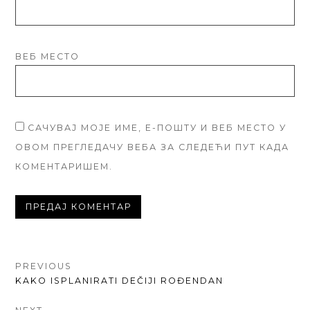
ВЕБ МЕСТО
САЧУВАЈ МОЈЕ ИМЕ, Е-ПОШТУ И ВЕБ МЕСТО У
ОВОМ ПРЕГЛЕДАЧУ ВЕБА ЗА СЛЕДЕЋИ ПУТ КАДА
КОМЕНТАРИШЕМ.
КРЕТАЊЕ
PREVIOUS
PREVIOUS
KAKO ISPLANIRATI DEČIJI ROĐENDAN
ЧЛАНКА
POST: