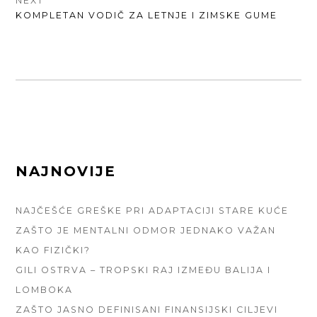
NEXT
NEXT
KOMPLETAN VODIČ ZA LETNJE I ZIMSKE GUME
POST:
FOOTER
NAJNOVIJE
SIDEBAR
NAJČEŠĆE GREŠKE PRI ADAPTACIJI STARE KUĆE
ZAŠTO JE MENTALNI ODMOR JEDNAKO VAŽAN
KAO FIZIČKI?
GILI OSTRVA – TROPSKI RAJ IZMEĐU BALIJA I
LOMBOKA
ZAŠTO JASNO DEFINISANI FINANSIJSKI CILJEVI