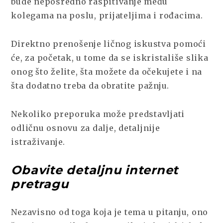
bude neposredno raspitivanje među
kolegama na poslu, prijateljima i rođacima.
Direktno prenošenje ličnog iskustva pomoći
će, za početak, u tome da se iskristališe slika
onog što želite, šta možete da očekujete i na
šta dodatno treba da obratite pažnju.
Nekoliko preporuka može predstavljati
odličnu osnovu za dalje, detaljnije
istraživanje.
Obavite detaljnu internet
pretragu
Nezavisno od toga koja je tema u pitanju, ono