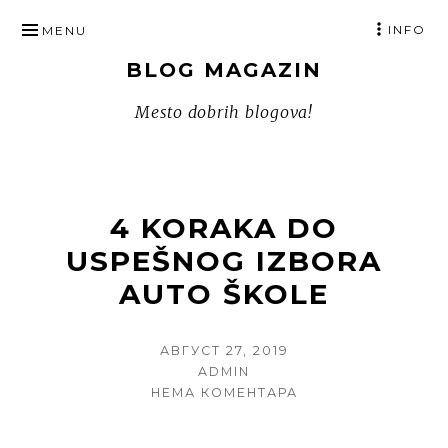
SKIP
INFO
MENU
TO
BLOG MAGAZIN
CONTENT
Mesto dobrih blogova!
4 KORAKA DO
USPEŠNOG IZBORA
AUTO ŠKOLE
POSTED
АВГУСТ 27, 2019
ON
AUTHOR
ADMIN
НА
НЕМА КОМЕНТАРА
4
KORAKA