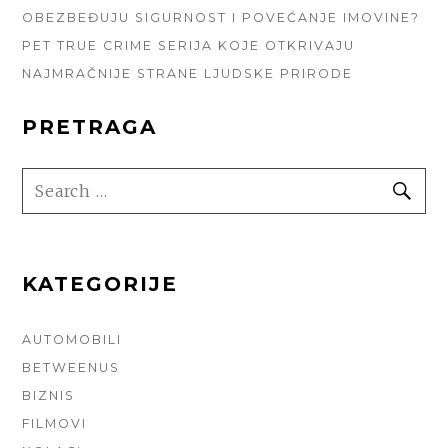
OBEZBEĐUJU SIGURNOST I POVEĆANJE IMOVINE?
PET TRUE CRIME SERIJA KOJE OTKRIVAJU
NAJMRAČNIJE STRANE LJUDSKE PRIRODE
PRETRAGA
SEARCH
SE
FOR:
KATEGORIJE
AUTOMOBILI
BETWEENUS
BIZNIS
FILMOVI