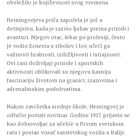
obeležilo je književnost svog vremena.
Hemingvejeva priča započela je još u
detinjstvu, kada je razvio ljubav prema prirodi i
avanturi. Njegov otac, lekar po profesiji, često
je vodio Ernesta u ribolov i lov, učeći ga
važnosti hrabrosti, izdržljivosti i istrajnosti.
Ovi rani doživljaji prirode i sportskih
aktivnosti oblikovali su njegovu kasniju
fascinaciju životom na granici, izazovima i
adrenalinskim poduhvatima.
Nakon završetka srednje škole, Hemingvej je
odlučio postati novinar. Godine 1917. prijavio se
kao dobrovoljac za učešće u Prvom svetskom
ratu i postao vozač sanitetskog vozila u Italiji.