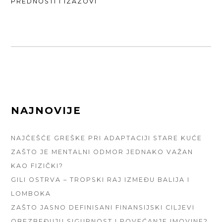
POST:
PREDNOSTI I IZAZOVI
FOOTER
NAJNOVIJE
SIDEBAR
NAJČEŠĆE GREŠKE PRI ADAPTACIJI STARE KUĆE
ZAŠTO JE MENTALNI ODMOR JEDNAKO VAŽAN
KAO FIZIČKI?
GILI OSTRVA – TROPSKI RAJ IZMEĐU BALIJA I
LOMBOKA
ZAŠTO JASNO DEFINISANI FINANSIJSKI CILJEVI
OBEZBEĐUJU SIGURNOST I POVEĆANJE IMOVINE?