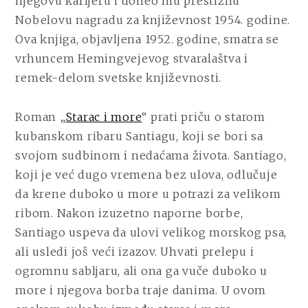
njegovu karijeru i doneo mu prestižnu
Nobelovu nagradu za književnost 1954. godine.
Ova knjiga, objavljena 1952. godine, smatra se
vrhuncem Hemingvejevog stvaralaštva i
remek-delom svetske književnosti.
Roman „
Starac i more
“ prati priču o starom
kubanskom ribaru Santiagu, koji se bori sa
svojom sudbinom i nedaćama života. Santiago,
koji je već dugo vremena bez ulova, odlučuje
da krene duboko u more u potrazi za velikom
ribom. Nakon izuzetno naporne borbe,
Santiago uspeva da ulovi velikog morskog psa,
ali usledi još veći izazov. Uhvati prelepu i
ogromnu sabljaru, ali ona ga vuče duboko u
more i njegova borba traje danima. U ovom