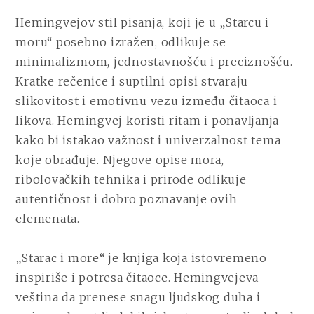
Hemingvejov stil pisanja, koji je u „Starcu i
moru“ posebno izražen, odlikuje se
minimalizmom, jednostavnošću i preciznošću.
Kratke rečenice i suptilni opisi stvaraju
slikovitost i emotivnu vezu između čitaoca i
likova. Hemingvej koristi ritam i ponavljanja
kako bi istakao važnost i univerzalnost tema
koje obrađuje. Njegove opise mora,
ribolovačkih tehnika i prirode odlikuje
autentičnost i dobro poznavanje ovih
elemenata.
„Starac i more“ je knjiga koja istovremeno
inspiriše i potresa čitaoce. Hemingvejeva
veština da prenese snagu ljudskog duha i