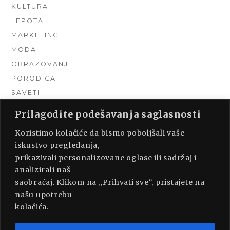
KULTURA
LEPOTA
MARKETING
MODA
OBRAZOVANJE
PORODICA
SAVETI
TEHNIKA
Prilagodite podešavanja saglasnosti
TURIZAM
Koristimo kolačiće da bismo poboljšali vaše
UNCATEGORIZED
iskustvo pregledanja,
URADI SAM
prikazivali personalizovane oglase ili sadržaj i
UREĐENJE DOMA
analizirali naš
ZDRAVLJE
saobraćaj. Klikom na „Prihvati sve“, pristajete na
našu upotrebu
kolačića.