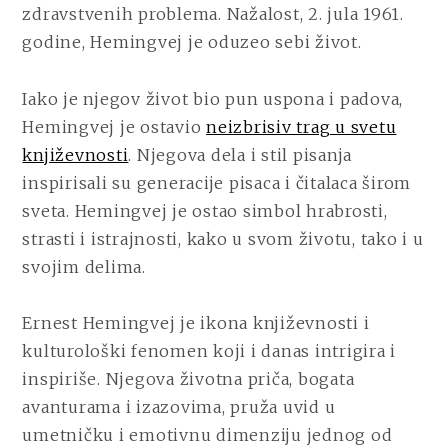
zdravstvenih problema. Nažalost, 2. jula 1961.
godine, Hemingvej je oduzeo sebi život.
Iako je njegov život bio pun uspona i padova,
Hemingvej je ostavio
neizbrisiv trag u svetu
književnosti
. Njegova dela i stil pisanja
inspirisali su generacije pisaca i čitalaca širom
sveta. Hemingvej je ostao simbol hrabrosti,
strasti i istrajnosti, kako u svom životu, tako i u
svojim delima.
Ernest Hemingvej je ikona književnosti i
kulturološki fenomen koji i danas intrigira i
inspiriše. Njegova životna priča, bogata
avanturama i izazovima, pruža uvid u
umetničku i emotivnu dimenziju jednog od