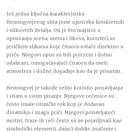
Još jedna ključna karakteristika
Hemingvejevog stila jeste upotreba konkretnih
i slikovitih detalja. On je bio majstor u
opisivanju scena, mesta i likova, koristeći se
jezičkim slikama koje čitaoca uvlače direktno u
priču. Njegovi opisi su bili precizni i dobro
odabrani, omogućavajući čitaocu da oseti
atmosferu i doživi događaje kao da je prisutan.
Hemingvej je takođe vešto koristio ponavljanja
i ritam u svom pisanju. Njegove rečenice su
često imale ritmički tok koji je dodavao
dinamiku i snagu priči. Njegovi ponavljajući
motivi, fraze ili reči često su se pojavljivali kao
simbolički elementi, dajući dublje značenje i