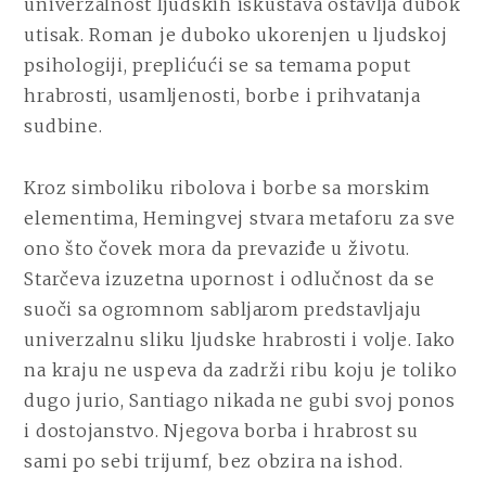
univerzalnost ljudskih iskustava ostavlja dubok
utisak. Roman je duboko ukorenjen u ljudskoj
psihologiji, preplićući se sa temama poput
hrabrosti, usamljenosti, borbe i prihvatanja
sudbine.
Kroz simboliku ribolova i borbe sa morskim
elementima, Hemingvej stvara metaforu za sve
ono što čovek mora da prevaziđe u životu.
Starčeva izuzetna upornost i odlučnost da se
suoči sa ogromnom sabljarom predstavljaju
univerzalnu sliku ljudske hrabrosti i volje. Iako
na kraju ne uspeva da zadrži ribu koju je toliko
dugo jurio, Santiago nikada ne gubi svoj ponos
i dostojanstvo. Njegova borba i hrabrost su
sami po sebi trijumf, bez obzira na ishod.