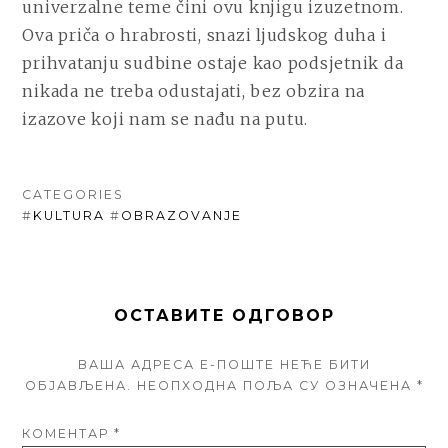
univerzalne teme čini ovu knjigu izuzetnom.
Ova priča o hrabrosti, snazi ljudskog duha i
prihvatanju sudbine ostaje kao podsjetnik da
nikada ne treba odustajati, bez obzira na
izazove koji nam se nađu na putu.
CATEGORIES
#
KULTURA
#
OBRAZOVANJE
ОСТАВИТЕ ОДГОВОР
ВАША АДРЕСА Е-ПОШТЕ НЕЋЕ БИТИ
ОБЈАВЉЕНА.
НЕОПХОДНА ПОЉА СУ ОЗНАЧЕНА
*
КОМЕНТАР
*