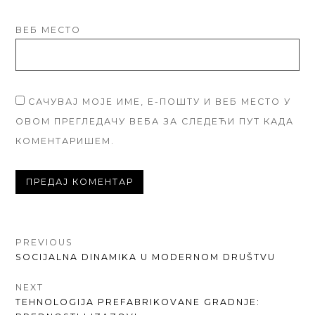
ВЕБ МЕСТО
САЧУВАЈ МОЈЕ ИМЕ, Е-ПОШТУ И ВЕБ МЕСТО У
ОВОМ ПРЕГЛЕДАЧУ ВЕБА ЗА СЛЕДЕЋИ ПУТ КАДА
КОМЕНТАРИШЕМ.
КРЕТАЊЕ
PREVIOUS
PREVIOUS
SOCIJALNA DINAMIKA U MODERNOM DRUŠTVU
ЧЛАНКА
POST:
NEXT
NEXT
TEHNOLOGIJA PREFABRIKOVANE GRADNJE: