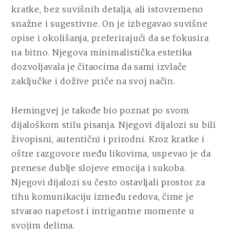
kratke, bez suvišnih detalja, ali istovremeno
snažne i sugestivne. On je izbegavao suvišne
opise i okolišanja, preferirajući da se fokusira
na bitno. Njegova minimalistička estetika
dozvoljavala je čitaocima da sami izvlače
zaključke i dožive priče na svoj način.
Hemingvej je takođe bio poznat po svom
dijaloškom stilu pisanja. Njegovi dijalozi su bili
živopisni, autentični i prirodni. Kroz kratke i
oštre razgovore među likovima, uspevao je da
prenese dublje slojeve emocija i sukoba.
Njegovi dijalozi su često ostavljali prostor za
tihu komunikaciju između redova, čime je
stvarao napetost i intrigantne momente u
svojim delima.