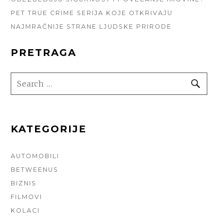
PET TRUE CRIME SERIJA KOJE OTKRIVAJU
NAJMRAČNIJE STRANE LJUDSKE PRIRODE
PRETRAGA
SEARCH
SE
FOR:
KATEGORIJE
AUTOMOBILI
BETWEENUS
BIZNIS
FILMOVI
KOLACI