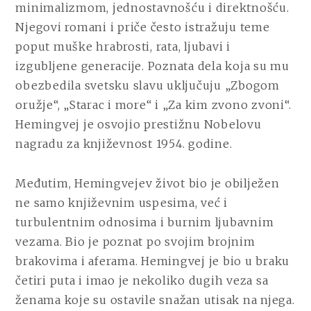
minimalizmom, jednostavnošću i direktnošću.
Njegovi romani i priče često istražuju teme
poput muške hrabrosti, rata, ljubavi i
izgubljene generacije. Poznata dela koja su mu
obezbedila svetsku slavu uključuju „Zbogom
oružje“, „Starac i more“ i „Za kim zvono zvoni“.
Hemingvej je osvojio prestižnu Nobelovu
nagradu za književnost 1954. godine.
Međutim, Hemingvejev život bio je obilježen
ne samo književnim uspesima, već i
turbulentnim odnosima i burnim ljubavnim
vezama. Bio je poznat po svojim brojnim
brakovima i aferama. Hemingvej je bio u braku
četiri puta i imao je nekoliko dugih veza sa
ženama koje su ostavile snažan utisak na njega.