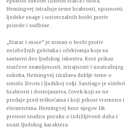
epskom sukobu između starca i mora,
Hemingvej istražuje teme hrabrosti, upornosti,
ljudske snage i univerzalnih borbi protiv
prirode i sudbine.
„Starac i more“ je roman o borbi protiv
neizbežnih gubitaka i očekivanja koja su
sastavni deo ljudskog iskustva. Kroz prikaz
starčeve usamljenosti, istrajnosti i unutrašnjeg
sukoba, Hemingvej izražava dublje teme o
smislu života i ljudskoj volji. Santiago je simbol
hrabrosti i dostojanstva, čovek koji se ne
predaje pred teškoćama i koji prkosi vremenu i
elementima. Hemingvej kroz njegov lik
prenosi snažnu poruku o izdržljivosti duha i
snazi ljudskog karaktera.