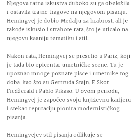
Njegova ratna iskustva duboko su ga obeležila
i ostavila trajne tragove na njegovom pisanju.
Hemingvej je dobio Medalju za hrabrost, ali je
takođe iskusio i strahote rata, što je uticalo na
njegovu kasniju tematiku i stil.
Nakon rata, Hemingvej se preselio u Pariz, koji
je tada bio epicentar umetničke scene. Tu je
upoznao mnoge poznate pisce i umetnike tog
doba, kao što su Gertruda Stajn, F. Skot
Ficdžerald i Pablo Pikaso. U ovom periodu,
Hemingvej je započeo svoju književnu karijeru
i stekao reputaciju pionira modernističkog
pisanja.
Hemingvejev stil pisanja odlikuje se