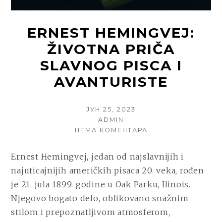
ERNEST HEMINGVEJ:
ŽIVOTNA PRIČA
SLAVNOG PISCA I
AVANTURISTE
POSTED
ЈУН 25, 2023
ON
AUTHOR
ADMIN
НА
НЕМА КОМЕНТАРА
ERNEST
HEMINGVEJ:
Ernest Hemingvej, jedan od najslavnijih i
ŽIVOTNA
najuticajnijih američkih pisaca 20. veka, rođen
PRIČA
SLAVNOG
je 21. jula 1899. godine u Oak Parku, Ilinois.
PISCA
Njegovo bogato delo, oblikovano snažnim
I
stilom i prepoznatljivom atmosferom,
AVANTURISTE