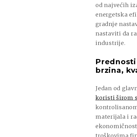
od najvećih iz
energetska efi
gradnje nastav
nastaviti da 
industrije.
Prednosti
brzina, kv
Jedan od glav
koristi širom 
kontrolisanom
materijala i r
ekonomičnost 
troškovima fin