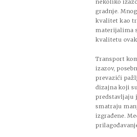
nekoliko izazo
gradnje. Mnogi
kvalitet kao t
materijalima s
kvalitetu ova
Transport kom
izazov, posebn
prevazići paž
dizajna koji s
predstavljaju 
smatraju manj
izgrađene. Me
prilagođavanje