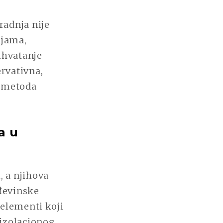
radnja nije
ijama,
ihvatanje
ervativna,
a metoda
a u
, a njihova
đevinske
 elementi koji
 izolacionog