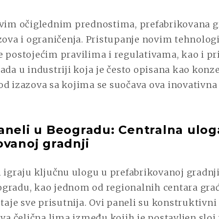
svim očiglednim prednostima, prefabrikovana g
zova i ograničenja. Pristupanje novim tehnolog
 postojećim pravilima i regulativama, kao i pr
ada u industriji koja je često opisana kao konz
od izazova sa kojima se suočava ova inovativn
aneli u Beogradu: Centralna ulog
ovanoj gradnji
 igraju ključnu ulogu u prefabrikovanoj gradnji
gradu, kao jednom od regionalnih centara gra
staje sve prisutnija. Ovi paneli su konstruktivni
dva čelična lima između kojih je postavljen sloj