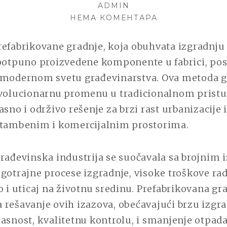
ON
AUTHOR
ADMIN
НА
НЕМА КОМЕНТАРА
TEHNOLOGIJA
PREFABRIKOV
refabrikovane gradnje, koja obuhvata izgradnju
GRADNJE:
potpuno proizvedene komponente u fabrici, post
PREDNOSTI
 modernom svetu građevinarstva. Ova metoda g
I
IZAZOVI
evolucionarnu promenu u tradicionalnom pristu
asno i održivo rešenje za brzi rast urbanizacije 
stambenim i komercijalnim prostorima.
rađevinska industrija se suočavala sa brojnim 
gotrajne procese izgradnje, visoke troškove ra
o i uticaj na životnu sredinu. Prefabrikovana gr
rešavanje ovih izazova, obećavajući brzu izgra
asnost, kvalitetnu kontrolu, i smanjenje otpada