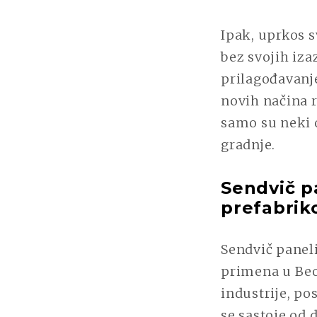
Ipak, uprkos 
bez svojih iza
prilagođavanje
novih načina r
samo su neki 
gradnje.
Sendvič p
prefabrik
Sendvič paneli
primena u Beo
industrije, po
se sastoje od 