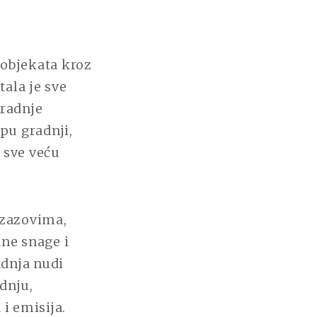
ANE
 objekata kroz
ala je sve
radnje
pu gradnji,
i sve veću
izazovima,
dne snage i
adnja nudi
dnju,
 i emisija.