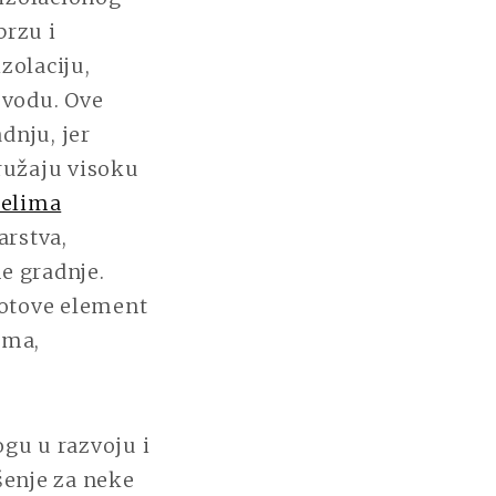
brzu i
zolaciju,
zvodu. Ove
dnju, jer
ružaju visoku
nelima
arstva,
e gradnje.
gotove element
ima,
ogu u razvoju i
šenje za neke