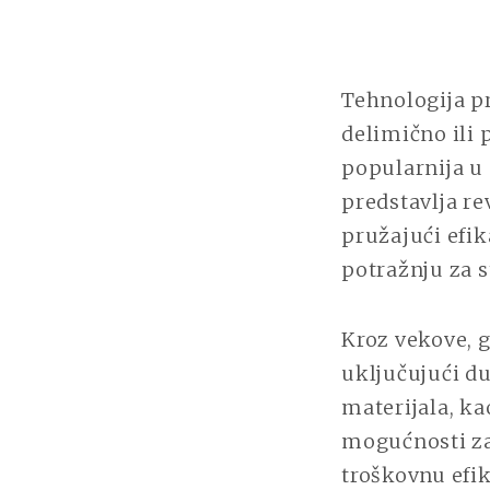
Tehnologija p
delimično ili 
popularnija u
predstavlja r
pružajući efik
potražnju za 
Kroz vekove, g
uključujući du
materijala, ka
mogućnosti za 
troškovnu efik