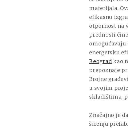
materijala. Ov
efikasnu izgra
otpornost na v
prednosti čine
omogućavaju s
energetsku efi
Beograd
kao na
prepoznaje pre
Brojne građev
u svojim proje
skladištima, 
Značajno je da
širenju prefab