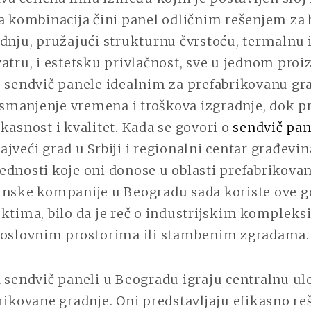
a kombinacija čini panel odličnim rešenjem za 
dnju, pružajući strukturnu čvrstoću, termalnu i
atru, i estetsku privlačnost, sve u jednom proi
 sendvič panele idealnim za prefabrikovanu gra
manjenje vremena i troškova izgradnje, dok p
kasnost i kvalitet. Kada se govori o
sendvič pa
jveći grad u Srbiji i regionalni centar građevin
dnosti koje oni donose u oblasti prefabrikovan
inske kompanije u Beogradu sada koriste ove 
ktima, bilo da je reč o industrijskim kompleks
poslovnim prostorima ili stambenim zgradama.
 sendvič paneli u Beogradu igraju centralnu ul
rikovane gradnje. Oni predstavljaju efikasno re