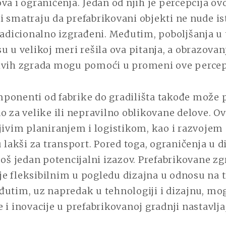
va i ograničenja. Jedan od njih je percepcija ov
 smatraju da prefabrikovani objekti ne nude ist
radicionalno izgrađeni. Međutim, poboljšanja u 
u u velikoj meri rešila ova pitanja, a obrazovanj
kvih zgrada mogu pomoći u promeni ove percep
ponenti od fabrike do gradilišta takođe može p
o za velike ili nepravilno oblikovane delove. O
ljivim planiranjem i logistikom, kao i razvoje
u lakši za transport. Pored toga, ograničenja u d
još jedan potencijalni izazov. Prefabrikovane zg
e fleksibilnim u pogledu dizajna u odnosu na 
đutim, uz napredak u tehnologiji i dizajnu, mo
 i inovacije u prefabrikovanoj gradnji nastavlja