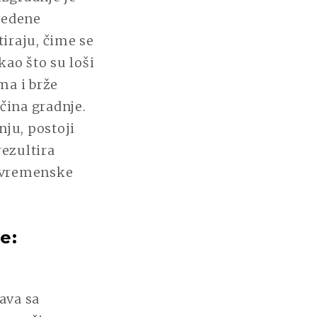
vedene
iraju, čime se
ao što su loši
ma i brže
čina gradnje.
ju, postoji
rezultira
a vremenske
e:
ava sa