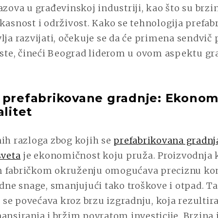
azova u građevinskoj industriji, kao što su brzi
kasnost i održivost. Kako se tehnologija prefa
lja razvijati, očekuje se da će primena sendvič
raste, čineći Beograd liderom u ovom aspektu g
 prefabrikovane gradnje: Ekonom
alitet
nih razloga zbog kojih se
prefabrikovana gradnja
sveta
je ekonomičnost koju pruža. Proizvodnja
 fabričkom okruženju omogućava preciznu ko
adne snage, smanjujući tako troškove i otpad. T
se povećava kroz brzu izgradnju, koja rezulti
ansiranja i bržim povratom investicije. Brzina 