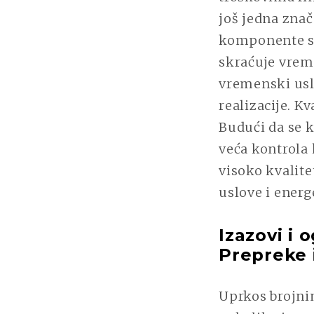
još jedna zna
komponente se
skraćuje vreme
vremenski usl
realizacije. K
Budući da se 
veća kontrola 
visoko kvalite
uslove i energ
Izazovi i 
Prepreke 
Uprkos brojni