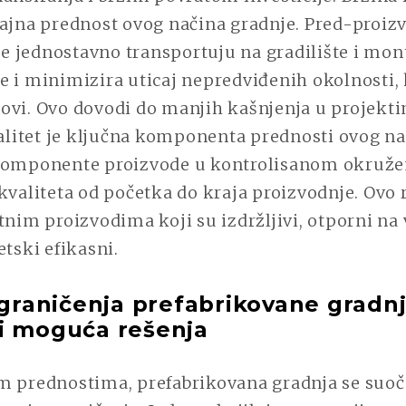
čajna prednost ovog načina gradnje. Pred-proiz
 jednostavno transportuju na gradilište i mont
 i minimizira uticaj nepredviđenih okolnosti, k
ovi. Ovo dovodi do manjih kašnjenja u projekti
valitet je ključna komponenta prednosti ovog na
komponente proizvode u kontrolisanom okružen
kvaliteta od početka do kraja proizvodnje. Ovo 
tnim proizvodima koji su izdržljivi, otporni n
etski efikasni.
ograničenja prefabrikovane gradnj
i moguća rešenja
m prednostima, prefabrikovana gradnja se suoč