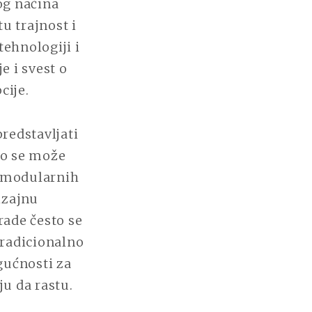
og načina
u trajnost i
tehnologiji i
e i svest o
cije.
redstavljati
vo se može
m modularnih
izajnu
rade često se
tradicionalno
gućnosti za
ju da rastu.