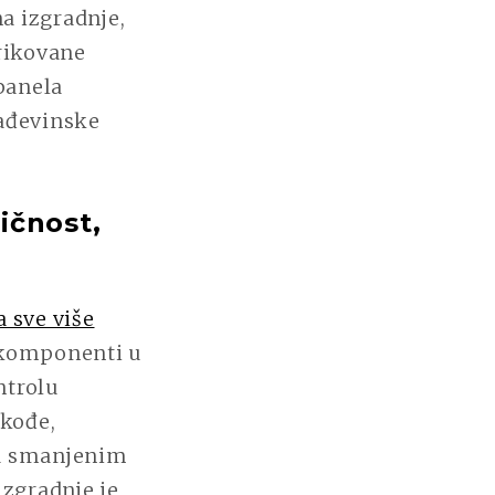
na izgradnje,
brikovane
 panela
rađevinske
ičnost,
 sve više
 komponenti u
ntrolu
akođe,
ra smanjenim
izgradnje je