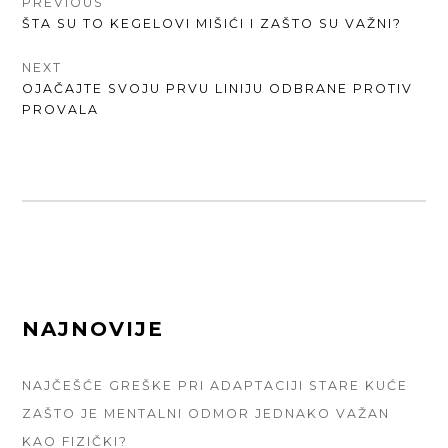
КРЕТАЊЕ
PREVIOUS
PREVIOUS
ŠTA SU TO KEGELOVI MIŠIĆI I ZAŠTO SU VAŽNI?
ЧЛАНКА
POST:
NEXT
NEXT
OJAČAJTE SVOJU PRVU LINIJU ODBRANE PROTIV
POST:
PROVALA
FOOTER
NAJNOVIJE
SIDEBAR
NAJČEŠĆE GREŠKE PRI ADAPTACIJI STARE KUĆE
ZAŠTO JE MENTALNI ODMOR JEDNAKO VAŽAN
KAO FIZIČKI?