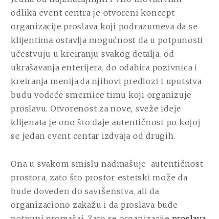
odlika event centra je otvoreni koncept
organizacije proslava koji podrazumeva da se
klijentima ostavlja mogućnost da u potpunosti
učestvuju u kreiranju svakog detalja, od
ukrašavanja enterijera, do odabira pozivnica i
kreiranja menija,da njihovi predlozi i uputstva
budu vodeće smernice timu koji organizuje
proslavu. Otvorenost za nove, sveže ideje
klijenata je ono što daje autentičnost po kojoj
se jedan event centar izdvaja od drugih.
Ona u svakom smislu nadmašuje autentičnost
prostora, zato što prostor estetski može da
bude doveden do savršenstva, ali da
organizaciono zakažu i da proslava bude
potpuni promašaj. Zato se organizacije
proslava