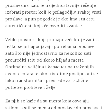
proslavama, zato je najjednostavnije rešenje
izabrati prostor koji je prilagodljiv svakoj vrsti
proslave, a pun pogodak je ako ima i tu crtu
autentičnosti koja će osvojiti zvanice.
Veliki prostori, koji primaju veći broj zvanica,
teško se prilagodjavaju potrebama proslave
zato što nije jednostavno za nekoliko sati
preurediti salu od skoro hiljadu mesta.
Optimalna veličina i kapacitet najtraženijih
event centara je oko tristotine gostiju, oni se
lako transformišu i preurede za različite
potrebe, prohteve i želje.
Za njih se kaže da su mesta koja osvajaju
stilom, a stil se menja od proslave do proslave i