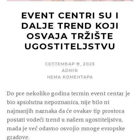
EVENT CENTRI SU I
DALJE TREND KOJI
OSVAJA TRŽIŠTE
UGOSTITELJSTVU
POSTED
СЕПТЕМБАР 8, 2023
ON
AUTHOR
ADMIN
НА
НЕМА КОМЕНТАРА
EVENT
CENTRI
Do pre nekoliko godina termin event centar je
SU
bio apsolutna nepoznanica, nije bilo ni
I
DALJE
najmanjih naznaka da će ovakav tip prostora
TREND
postati vodeći trend u našem ugostiteljstvu,
KOJI
mada je već odavno osvojio mnoge evropske
OSVAJA
TRŽIŠTE
gradove.