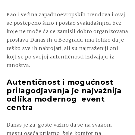
UGOSTITELJSTVU
Kao i većina zapadnoevropskih trendova i ovaj
se postepeno širio i postao svakidašnjica bez
koje ne može da se zamisli dobro organizovana
proslava. Danas ih u Beogradu ima toliko da je
teško sve ih nabrojati, ali su najtraženiji oni
koji se po svojoj autentičnosti izdvajaju iz
mnoštva.
Autentičnost i mogućnost
prilagodjavanja je najvažnija
odlika modernog event
centra
Danas je za goste važno da se na svakom
mestu oseća prijatno, žele komfor na