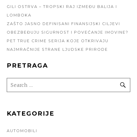
GILI OSTRVA – TROPSKI RAJ IZMEĐU BALIJA I
LOMBOKA
ZAŠTO JASNO DEFINISANI FINANSIJSKI CILJEVI
OBEZBEĐUJU SIGURNOST I POVEĆANJE IMOVINE?
PET TRUE CRIME SERIJA KOJE OTKRIVAJU
NAJMRAČNIJE STRANE LJUDSKE PRIRODE
PRETRAGA
SEARCH
SE
FOR:
KATEGORIJE
AUTOMOBILI