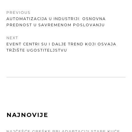
КРЕТАЊЕ
PREVIOUS
PREVIOUS
AUTOMATIZACIJA U INDUSTRIJI: OSNOVNA
ЧЛАНКА
POST:
PREDNOST U SAVREMENOM POSLOVANJU
NEXT
NEXT
EVENT CENTRI SU I DALJE TREND KOJI OSVAJA
POST:
TRŽIŠTE UGOSTITELJSTVU
FOOTER
NAJNOVIJE
SIDEBAR
NAJČEŠĆE GREŠKE PRI ADAPTACIJI STARE KUĆE