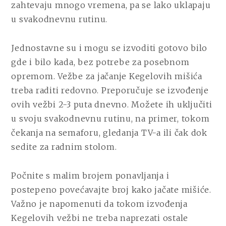
zahtevaju mnogo vremena, pa se lako uklapaju
u svakodnevnu rutinu.
Jednostavne su i mogu se izvoditi gotovo bilo
gde i bilo kada, bez potrebe za posebnom
opremom. Vežbe za jačanje Kegelovih mišića
treba raditi redovno. Preporučuje se izvođenje
ovih vežbi 2-3 puta dnevno. Možete ih uključiti
u svoju svakodnevnu rutinu, na primer, tokom
čekanja na semaforu, gledanja TV-a ili čak dok
sedite za radnim stolom.
Počnite s malim brojem ponavljanja i
postepeno povećavajte broj kako jačate mišiće.
Važno je napomenuti da tokom izvođenja
Kegelovih vežbi ne treba naprezati ostale