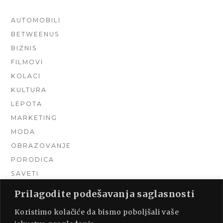
AUTOMOBILI
BETWEENUS
BIZNIS
FILMOVI
KOLACI
KULTURA
LEPOTA
MARKETING
MODA
OBRAZOVANJE
PORODICA
SAVETI
TEHNIKA
Prilagodite podešavanja saglasnosti
TURIZAM
Koristimo kolačiće da bismo poboljšali vaše
UNCATEGORIZED