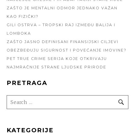
ZAŠTO JE MENTALNI ODMOR JEDNAKO VAŽAN
KAO FIZIČKI?
GILI OSTRVA – TROPSKI RAJ IZMEĐU BALIJA I
LOMBOKA
ZAŠTO JASNO DEFINISANI FINANSIJSKI CILJEVI
OBEZBEĐUJU SIGURNOST I POVEĆANJE IMOVINE?
PET TRUE CRIME SERIJA KOJE OTKRIVAJU
NAJMRAČNIJE STRANE LJUDSKE PRIRODE
PRETRAGA
SEARCH
SE
FOR:
KATEGORIJE