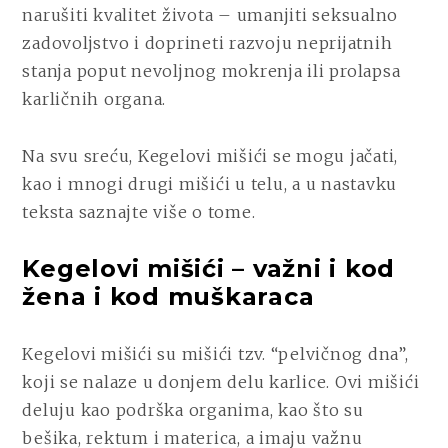
narušiti kvalitet života – umanjiti seksualno
zadovoljstvo i doprineti razvoju neprijatnih
stanja poput nevoljnog mokrenja ili prolapsa
karličnih organa.
Na svu sreću, Kegelovi mišići se mogu jačati,
kao i mnogi drugi mišići u telu, a u nastavku
teksta saznajte više o tome.
Kegelovi mišići – važni i kod
žena i kod muškaraca
Kegelovi mišići su mišići tzv. “pelvičnog dna”,
koji se nalaze u donjem delu karlice. Ovi mišići
deluju kao podrška organima, kao što su
bešika, rektum i materica, a imaju važnu