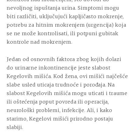
nevoljnog ispuštanja urina. Simptomi mogu
biti različiti, uključujući kapljičasto mokrenje,
potrebu za hitnim mokrenjem (urgencija) koja
se ne može kontrolisati, ili potpuni gubitak
kontrole nad mokrenjem.
Jedan od osnovnih faktora zbog kojih dolazi
do urinarne inkontinencije jeste slabost
Kegelovih mišića. Kod žena, ovi mišići najčešće
slabe usled uticaja trudnoće i porođaja. Na
slabost Kegelovih mišića mogu uticati i traume
ili oštećenja poput povreda ili operacija,
neurološki problemi, infekcije. Ali, i kako
starimo, Kegelovi mišići prirodno postaju
slabiji.