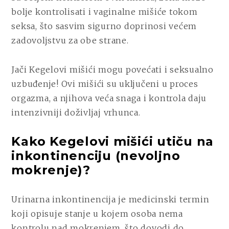
bolje kontrolisati i vaginalne mišiće tokom
seksa, što sasvim sigurno doprinosi većem
zadovoljstvu za obe strane.
Jači Kegelovi mišići mogu povećati i seksualno
uzbuđenje! Ovi mišići su uključeni u proces
orgazma, a njihova veća snaga i kontrola daju
intenzivniji doživljaj vrhunca.
Kako Kegelovi mišići utiču na
inkontinenciju (nevoljno
mokrenje)?
Urinarna inkontinencija je medicinski termin
koji opisuje stanje u kojem osoba nema
kontrolu nad mokrenjem, što dovodi do