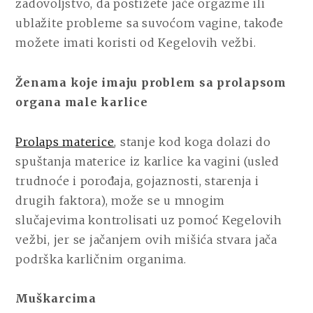
zadovoljstvo, da postižete jače orgazme ili
ublažite probleme sa suvoćom vagine, takođe
možete imati koristi od Kegelovih vežbi.
Ženama koje imaju problem sa prolapsom
organa male karlice
Prolaps materice
, stanje kod koga dolazi do
spuštanja materice iz karlice ka vagini (usled
trudnoće i porođaja, gojaznosti, starenja i
drugih faktora), može se u mnogim
slučajevima kontrolisati uz pomoć Kegelovih
vežbi, jer se jačanjem ovih mišića stvara jača
podrška karličnim organima.
Muškarcima