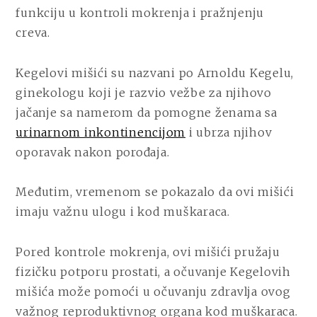
funkciju u kontroli mokrenja i pražnjenju
creva.
Kegelovi mišići su nazvani po Arnoldu Kegelu,
ginekologu koji je razvio vežbe za njihovo
jačanje sa namerom da pomogne ženama sa
urinarnom inkontinencijom
i ubrza njihov
oporavak nakon porođaja.
Međutim, vremenom se pokazalo da ovi mišići
imaju važnu ulogu i kod muškaraca.
Pored kontrole mokrenja, ovi mišići pružaju
fizičku potporu prostati, a očuvanje Kegelovih
mišića može pomoći u očuvanju zdravlja ovog
važnog reproduktivnog organa kod muškaraca.