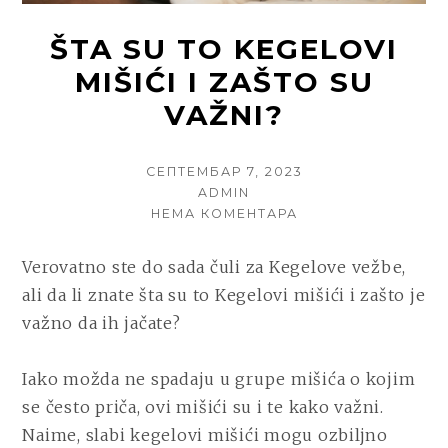
ŠTA SU TO KEGELOVI
MIŠIĆI I ZAŠTO SU
VAŽNI?
POSTED
СЕПТЕМБАР 7, 2023
ON
AUTHOR
ADMIN
НА
НЕМА КОМЕНТАРА
ŠTA
SU
Verovatno ste do sada čuli za Kegelove vežbe,
TO
ali da li znate šta su to Kegelovi mišići i zašto je
KEGELOVI
MIŠIĆI
važno da ih jačate?
I
ZAŠTO
Iako možda ne spadaju u grupe mišića o kojim
SU
VAŽNI?
se često priča, ovi mišići su i te kako važni.
Naime, slabi kegelovi mišići mogu ozbiljno