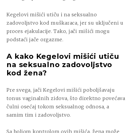
Kegelovi mišići utiču i na seksualno
zadovoljstvo kod muškaraca, jer su uključeni u
proces ejakulacije. Tako, jači mišići mogu
podstaći jače orgazme.
A kako Kegelovi mišići utiču
na seksualno zadovoljstvo
kod žena?
Pre svega, jači Kegelovi mišići poboljšavaju
tonus vaginalnih zidova, što direktno povećava
čulni osećaj tokom seksualnog odnosa, a
samim tim i zadovoljstvo.
Sa boljom kontrolom ovih mišića, žena može