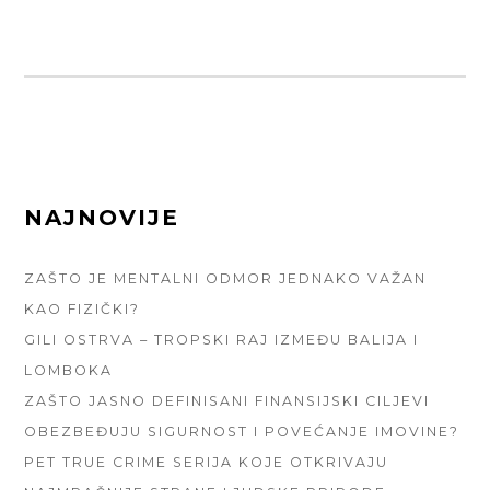
FOOTER
NAJNOVIJE
SIDEBAR
ZAŠTO JE MENTALNI ODMOR JEDNAKO VAŽAN
KAO FIZIČKI?
GILI OSTRVA – TROPSKI RAJ IZMEĐU BALIJA I
LOMBOKA
ZAŠTO JASNO DEFINISANI FINANSIJSKI CILJEVI
OBEZBEĐUJU SIGURNOST I POVEĆANJE IMOVINE?
PET TRUE CRIME SERIJA KOJE OTKRIVAJU