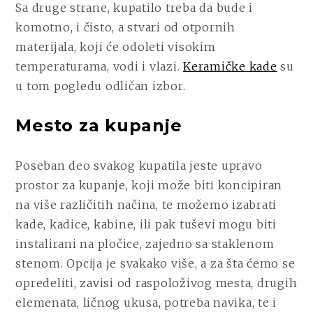
Sa druge strane, kupatilo treba da bude i
komotno, i čisto, a stvari od otpornih
materijala, koji će odoleti visokim
temperaturama, vodi i vlazi.
Keramičke kade
su
u tom pogledu odličan izbor.
Mesto za kupanje
Poseban deo svakog kupatila jeste upravo
prostor za kupanje, koji može biti koncipiran
na više različitih načina, te možemo izabrati
kade, kadice, kabine, ili pak tuševi mogu biti
instalirani na pločice, zajedno sa staklenom
stenom. Opcija je svakako više, a za šta ćemo se
opredeliti, zavisi od raspoloživog mesta, drugih
elemenata, ličnog ukusa, potreba navika, te i