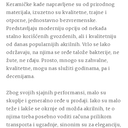
Keramičke kade napravljene su od prirodnog
materijala, izuzetno su kvalitetne, trajne i
otporne, jednostavno bezvremenske.
Predstavljaju moderniju opciju od nekada
stalno korišćenih gvozdenih, ali i kvalitetniju
od danas popularnijih akrilnih. Vrlo se lako
održavaju, na njima se ređe talože bakterije, ne
žute, ne rđaju. Prosto, mnogo su zahvalne,
kvalitetne, mogu nas služiti godinama, pa i
decenijama.
Zbog svojih sjajnih performansi, malo su
skuplje i generalno ređe u prodaji. Iako su malo
teže i lakše se okrnje od možda akrilnih, te o
njima treba posebno voditi računa prilikom
transporta i ugradnje, sinonim su za eleganciju,