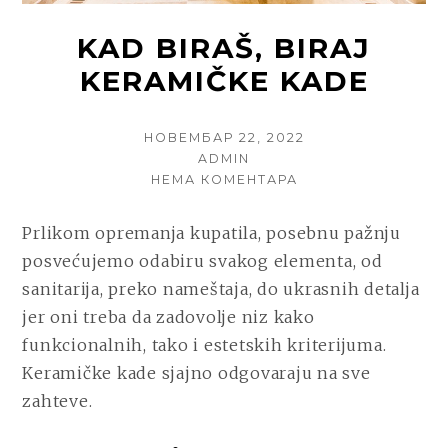
KAD BIRAŠ, BIRAJ
KERAMIČKE KADE
POSTED
НОВЕМБАР 22, 2022
ON
AUTHOR
ADMIN
НА
НЕМА КОМЕНТАРА
KAD
BIRAŠ,
Prlikom opremanja kupatila, posebnu pažnju
BIRAJ
posvećujemo odabiru svakog elementa, od
KERAMIČKE
KADE
sanitarija, preko nameštaja, do ukrasnih detalja
jer oni treba da zadovolje niz kako
funkcionalnih, tako i estetskih kriterijuma.
Keramičke kade sjajno odgovaraju na sve
zahteve.