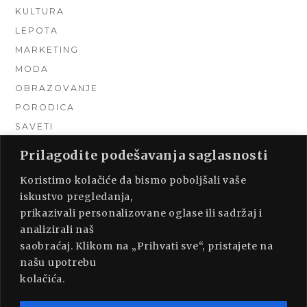
KULTURA
LEPOTA
MARKETING
MODA
OBRAZOVANJE
PORODICA
SAVETI
TEHNIKA
Prilagodite podešavanja saglasnosti
TURIZAM
Koristimo kolačiće da bismo poboljšali vaše
UNCATEGORIZED
iskustvo pregledanja,
URADI SAM
prikazivali personalizovane oglase ili sadržaj i
UREĐENJE DOMA
analizirali naš
ZDRAVLJE
saobraćaj. Klikom na „Prihvati sve“, pristajete na
našu upotrebu
kolačića.