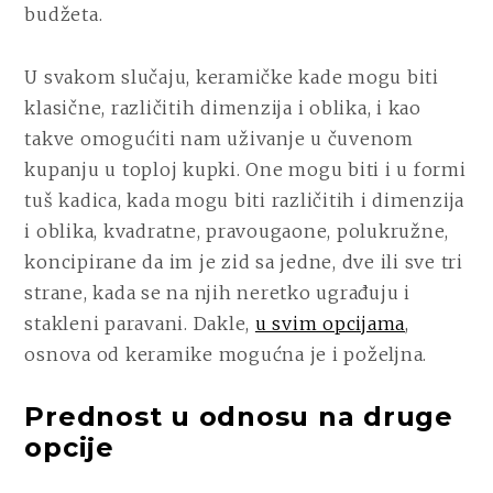
budžeta.
U svakom slučaju, keramičke kade mogu biti
klasične, različitih dimenzija i oblika, i kao
takve omogućiti nam uživanje u čuvenom
kupanju u toploj kupki. One mogu biti i u formi
tuš kadica, kada mogu biti različitih i dimenzija
i oblika, kvadratne, pravougaone, polukružne,
koncipirane da im je zid sa jedne, dve ili sve tri
strane, kada se na njih neretko ugrađuju i
stakleni paravani. Dakle,
u svim opcijama
,
osnova od keramike mogućna je i poželjna.
Prednost u odnosu na druge
opcije