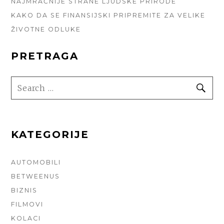
NAJMRAČNIJE STRANE LJUDSKE PRIRODE
KAKO DA SE FINANSIJSKI PRIPREMITE ZA VELIKE
ŽIVOTNE ODLUKE
PRETRAGA
SEARCH
SE
FOR:
KATEGORIJE
AUTOMOBILI
BETWEENUS
BIZNIS
FILMOVI
KOLACI