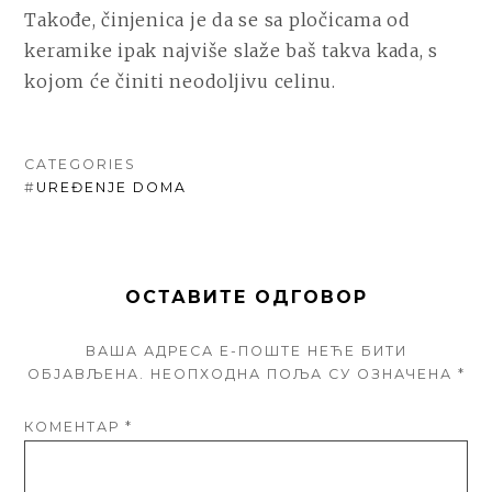
Takođe, činjenica je da se sa pločicama od
keramike ipak najviše slaže baš takva kada, s
kojom će činiti neodoljivu celinu.
CATEGORIES
#
UREĐENJE DOMA
ОСТАВИТЕ ОДГОВОР
ВАША АДРЕСА Е-ПОШТЕ НЕЋЕ БИТИ
ОБЈАВЉЕНА.
НЕОПХОДНА ПОЉА СУ ОЗНАЧЕНА
*
КОМЕНТАР
*