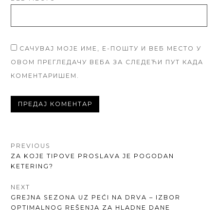
САЧУВАЈ МОЈЕ ИМЕ, Е-ПОШТУ И ВЕБ МЕСТО У
ОВОМ ПРЕГЛЕДАЧУ ВЕБА ЗА СЛЕДЕЋИ ПУТ КАДА
КОМЕНТАРИШЕМ.
КРЕТАЊЕ
PREVIOUS
PREVIOUS
ZA KOJE TIPOVE PROSLAVA JE POGODAN
ЧЛАНКА
POST:
KETERING?
NEXT
NEXT
GREJNA SEZONA UZ PEĆI NA DRVA – IZBOR
POST:
OPTIMALNOG REŠENJA ZA HLADNE DANE