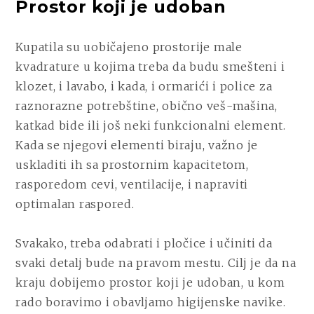
Prostor koji je udoban
Kupatila su uobičajeno prostorije male
kvadrature u kojima treba da budu smešteni i
klozet, i lavabo, i kada, i ormarići i police za
raznorazne potrebštine, obično veš-mašina,
katkad bide ili još neki funkcionalni element.
Kada se njegovi elementi biraju, važno je
uskladiti ih sa prostornim kapacitetom,
rasporedom cevi, ventilacije, i napraviti
optimalan raspored.
Svakako, treba odabrati i pločice i učiniti da
svaki detalj bude na pravom mestu. Cilj je da na
kraju dobijemo prostor koji je udoban, u kom
rado boravimo i obavljamo higijenske navike.