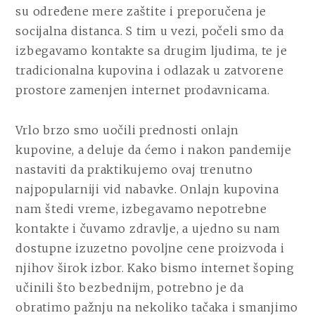
su određene mere zaštite i preporučena je
socijalna distanca. S tim u vezi, počeli smo da
izbegavamo kontakte sa drugim ljudima, te je
tradicionalna kupovina i odlazak u zatvorene
prostore zamenjen internet prodavnicama.
Vrlo brzo smo uočili prednosti onlajn
kupovine, a deluje da ćemo i nakon pandemije
nastaviti da praktikujemo ovaj trenutno
najpopularniji vid nabavke. Onlajn kupovina
nam štedi vreme, izbegavamo nepotrebne
kontakte i čuvamo zdravlje, a ujedno su nam
dostupne izuzetno povoljne cene proizvoda i
njihov širok izbor. Kako bismo internet šoping
učinili što bezbednijm, potrebno je da
obratimo pažnju na nekoliko tačaka i smanjimo