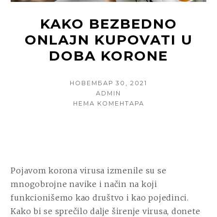
KAKO BEZBEDNO
ONLAJN KUPOVATI U
DOBA KORONE
POSTED
НОВЕМБАР 30, 2021
ON
AUTHOR
ADMIN
НА
НЕМА КОМЕНТАРА
KAKO
BEZBEDNO
ONLAJN
KUPOVATI
U
DOBA
Pojavom korona virusa izmenile su se
KORONE
mnogobrojne navike i način na koji
funkcionišemo kao društvo i kao pojedinci.
Kako bi se sprečilo dalje širenje virusa, donete