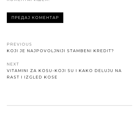
КРЕТАЊЕ
PREVIOUS
PREVIOUS
KOJI JE NAJPOVOLJNIJI STAMBENI KREDIT?
ЧЛАНКА
POST:
NEXT
NEXT
VITAMINI ZA KOSU-KOJI SU I KAKO DELUJU NA
POST:
RAST I IZGLED KOSE