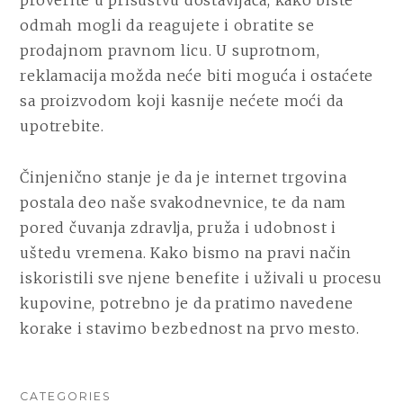
odmah mogli da reagujete i obratite se
prodajnom pravnom licu. U suprotnom,
reklamacija možda neće biti moguća i ostaćete
sa proizvodom koji kasnije nećete moći da
upotrebite.
Činjenično stanje je da je internet trgovina
postala deo naše svakodnevnice, te da nam
pored čuvanja zdravlja, pruža i udobnost i
uštedu vremena. Kako bismo na pravi način
iskoristili sve njene benefite i uživali u procesu
kupovine, potrebno je da pratimo navedene
korake i stavimo bezbednost na prvo mesto.
CATEGORIES