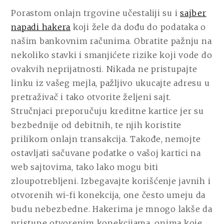
Porastom onlajn trgovine učestaliji su i
sajber
napadi hakera
koji žele da dođu do podataka o
našim bankovnim računima. Obratite pažnju na
nekoliko stavki i smanjićete rizike koji vode do
ovakvih neprijatnosti. Nikada ne pristupajte
linku iz vašeg mejla, pažljivo ukucajte adresu u
pretraživač i tako otvorite željeni sajt.
Stručnjaci preporučuju kreditne kartice jer su
bezbednije od debitnih, te njih koristite
prilikom onlajn transakcija. Takođe, nemojte
ostavljati sačuvane podatke o vašoj kartici na
web sajtovima, tako lako mogu biti
zloupotrebljeni. Izbegavajte korišćenje javnih i
otvorenih wi-fi konekcija, one često umeju da
budu nebezbedne. Hakerima je mnogo lakše da
pristupe otvorenim konekcijama, onima koje