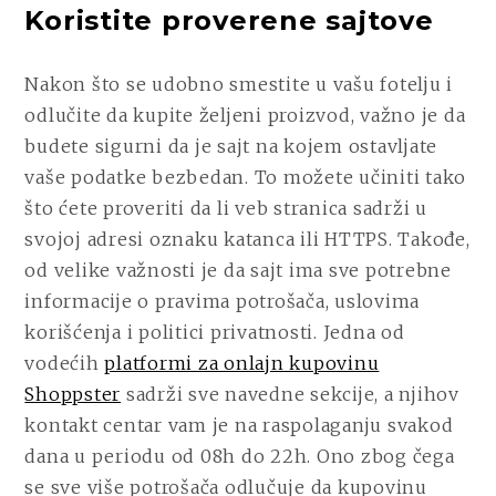
Koristite proverene sajtove
Nakon što se udobno smestite u vašu fotelju i
odlučite da kupite željeni proizvod, važno je da
budete sigurni da je sajt na kojem ostavljate
vaše podatke bezbedan. To možete učiniti tako
što ćete proveriti da li veb stranica sadrži u
svojoj adresi oznaku katanca ili HTTPS. Takođe,
od velike važnosti je da sajt ima sve potrebne
informacije o pravima potrošača, uslovima
korišćenja i politici privatnosti. Jedna od
vodećih
platformi za onlajn kupovinu
Shoppster
sadrži sve navedne sekcije, a njihov
kontakt centar vam je na raspolaganju svakod
dana u periodu od 08h do 22h. Ono zbog čega
se sve više potrošača odlučuje da kupovinu