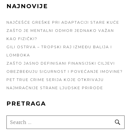
FOOTER
NAJNOVIJE
SIDEBAR
NAJČEŠĆE GREŠKE PRI ADAPTACIJI STARE KUĆE
ZAŠTO JE MENTALNI ODMOR JEDNAKO VAŽAN
KAO FIZIČKI?
GILI OSTRVA – TROPSKI RAJ IZMEĐU BALIJA I
LOMBOKA
ZAŠTO JASNO DEFINISANI FINANSIJSKI CILJEVI
OBEZBEĐUJU SIGURNOST I POVEĆANJE IMOVINE?
PET TRUE CRIME SERIJA KOJE OTKRIVAJU
NAJMRAČNIJE STRANE LJUDSKE PRIRODE
PRETRAGA
SEARCH
SE
FOR: