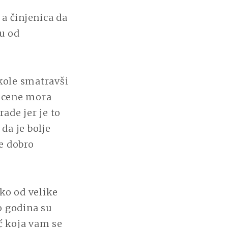
NE
, a činjenica da
?
nu od
škole smatravši
 ocene mora
ade jer je to
da je bolje
je dobro
ko od velike
o godina su
ć koja vam se