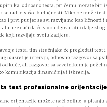
pitnika, odnosno testa, pri čemu morate biti i
 se radi o vašoj budućnosti. Niko ne može test 
ao i prvi put jer se svi razvijamo kao ličnosti i
ralo ne znači da će vam odgovarati i dalje zbog 
ude koji razvijaju svoju karijeru.
anja testa, tim stručnjaka će pregledati test i
rugi susret je intervju, odnosno razgovor sa ps
i od kuće, ali razgovor sa savetnikom je poželjni
ako komunikacija dinamičnija i iskrenija.
ta test profesionalne orijentacij
alne orijentacije možete naći online, u pitanju 