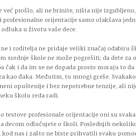
TEST
PROFESIONAL
e već prošlo, ali ne brinite, ništa nije izgubljeno
ORIJENTACIJE
i profesionalne orijentacije samo olakšava jed
 odluka u životu vaše dece.
 i roditelja ne pridaje veliki značaj odabiru 
om srednje škole ne može pogrešiti; da dete za
pa čak i da im se ne dopada prosto moraju to da r
za kao đaka. Međutim, tu mnogi greše. Svakako 
meni opuštenije i bez nepotrebne tenzije, ali ni
 neku školu reda radi.
testove profesionale orijentacije oni su svaka
a decom odlučujete o školi. Poslednjih nekolik
 kod nas i zašto ne biste prihvatili svaku pomo