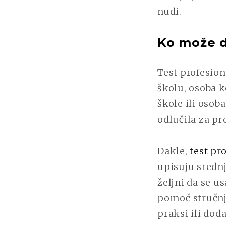
nudi.
Ko može da
Test profesion
školu, osoba k
škole ili osoba
odlučila za pr
Dakle,
test pr
upisuju srednj
željni da se 
pomoć stručnja
praksi ili do