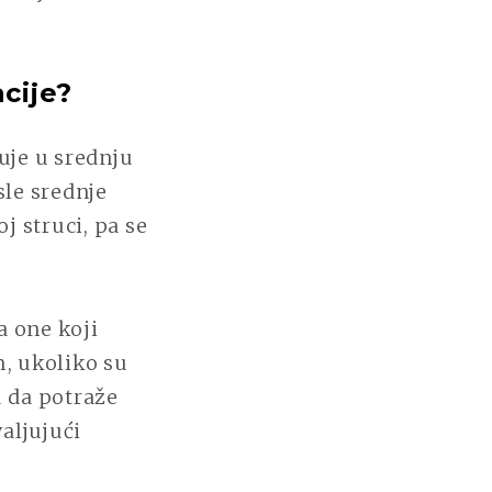
cije?
uje u srednju
sle srednje
oj struci, pa se
a one koji
m, ukoliko su
 da potraže
aljujući