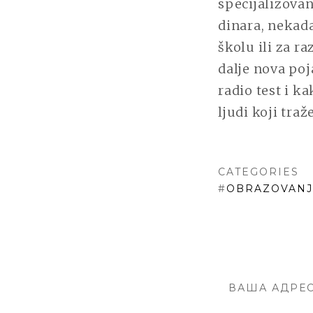
specijalizovan
dinara, nekada 
školu ili za ra
dalje nova poja
radio test i k
ljudi koji tra
CATEGORIES
#
OBRAZOVANJ
ВАША АДРЕС