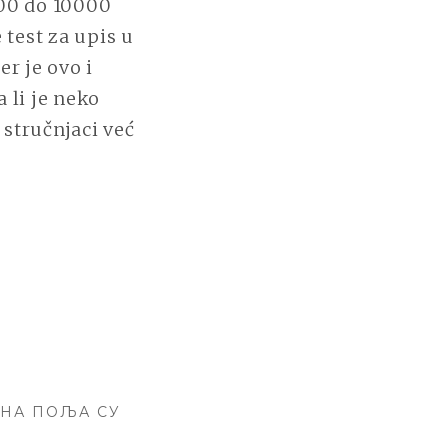
5000 do 10000
e test za upis u
er je ovo i
a li je neko
 stručnjaci već
НА ПОЉА СУ