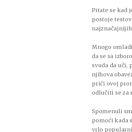
Pitate se kad j
postoje testov
najznačajnijih
Mnogo omladine
da se sa izbor
svuda da uči, 
njihova obave
prići ovoj pro
odlučiti se za
Spomenuli smo 
pomoći kada s
vrlo popularni