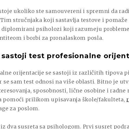
toje ukoliko ste samouvereni i spremni da radite
. Tim stručnjaka koji sastavlja testove i pomaže
ne diplomirani psiholozi koji razumeju problem
ntiteom i borbi za pronalaskom posla.
 sastoji test profesionalne orijen
lne orijentacije se sastoji iz različitih tipova p
r se sam test odnosi na više oblasti. Bitno je utv
teresovanja, sposobnosti, lične osobine i radne 
a pomoći prilikom upisavanja škole/fakulteta,
age za poslom.
i iz dva susreta sa psihologom. Prvi susret po