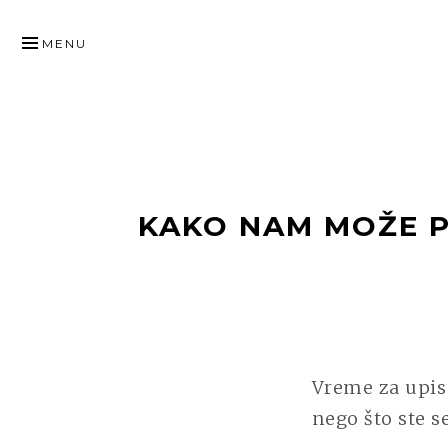
SKIP
TO
MENU
CONTENT
KAKO NAM MOŽE P
Vreme za upis 
nego što ste se