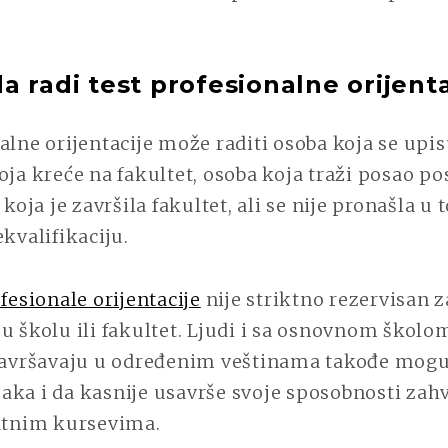
 radi test profesionalne orijenta
alne orijentacije može raditi osoba koja se upis
oja kreće na fakultet, osoba koja traži posao po
 koja je završila fakultet, ali se nije pronašla u t
ekvalifikaciju.
ofesionale orijentacije
nije striktno rezervisan z
u školu ili fakultet. Ljudi i sa osnovnom školo
usavršavaju u određenim veštinama takođe mogu
ka i da kasnije usavrše svoje sposobnosti zahv
datnim kursevima.