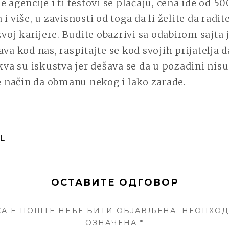
e agencije i ti testovi se plaćaju, cena ide od 
i više, u zavisnosti od toga da li želite da radit
zvoj karijere. Budite obazrivi sa odabirom sajta j
va kod nas, raspitajte se kod svojih prijatelja d
akva su iskustva jer dešava se da u pozadini nisu
že način da obmanu nekog i lako zarade.
E
ОСТАВИТЕ ОДГОВОР
А Е-ПОШТЕ НЕЋЕ БИТИ ОБЈАВЉЕНА.
НЕОПХОД
ОЗНАЧЕНА
*