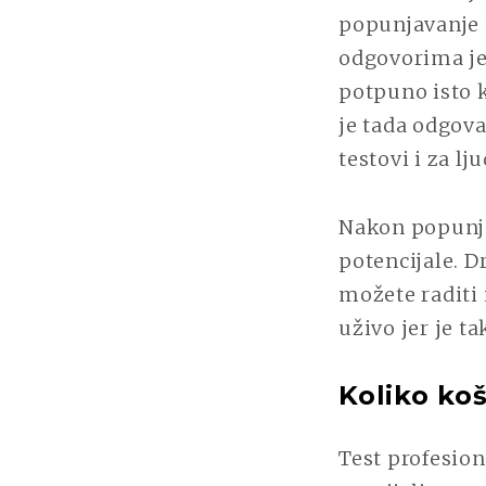
popunjavanje u
odgovorima jer
potpuno isto k
je tada odgova
testovi i za lj
Nakon popunjav
potencijale. D
možete raditi 
uživo jer je t
Koliko koš
Test profesion