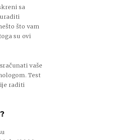
skreni sa
uraditi
 nešto što vam
toga su ovi
 sračunati vaše
ihologom. Test
je raditi
e?
su