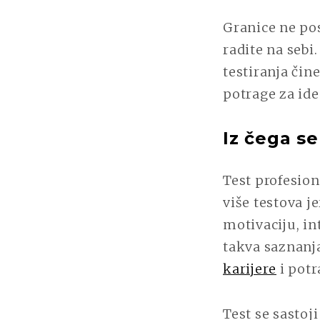
Granice ne pos
radite na sebi
testiranja či
potrage za ide
Iz čega se
Test profesiona
više testova je
motivaciju, in
takva saznanj
karijere
i potr
Test se sastoj