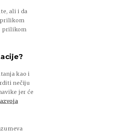
, ali i da
 prilikom
e prilikom
tacije?
itanja kao i
rditi nečiju
navike jer će
razvoja
drazumeva