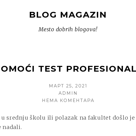
BLOG MAGAZIN
Mesto dobrih blogova!
OMOĆI TEST PROFESIONAL
POSTED
МАРТ 25, 2021
ON
AUTHOR
ADMIN
НА
НЕМА КОМЕНТАРА
KAKO
NAM
u srednju školu ili polazak na fakultet došlo j
MOŽE
 nadali.
POMOĆI