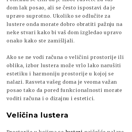
ODGOVARAJUĆI
dom lak posao, ali se često ispostavi da je
LUSTER
ZA
upravo suprotno.
Ukoliko se odlučite za
VAŠ
lustere
onda morate dobro obratiti pažnju na
DOM
neke stvari kako bi vaš dom izgledao upravo
onako kako ste zamišljali.
Ako se ne vodi računa o veličini prostorije ili
oblika, izbor lustera može vrlo lako narušiti
estetiku i harmoniju prostorije u kojoj se
nalazi. Rasveta vašeg doma je veoma važan
posao tako da pored funkcionalnosti morate
voditi računa i o dizajnu i estetici.
Veličina lustera
Prostorije u kojima se
lusteri
najčešće nalaze