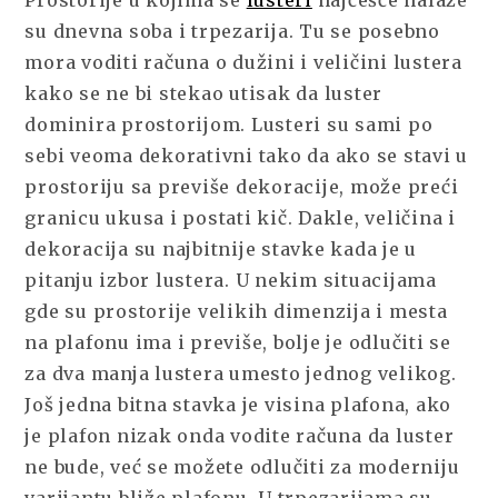
su dnevna soba i trpezarija. Tu se posebno
mora voditi računa o dužini i veličini lustera
kako se ne bi stekao utisak da luster
dominira prostorijom. Lusteri su sami po
sebi veoma dekorativni tako da ako se stavi u
prostoriju sa previše dekoracije, može preći
granicu ukusa i postati kič. Dakle, veličina i
dekoracija su najbitnije stavke kada je u
pitanju izbor lustera. U nekim situacijama
gde su prostorije velikih dimenzija i mesta
na plafonu ima i previše, bolje je odlučiti se
za dva manja lustera umesto jednog velikog.
Još jedna bitna stavka je visina plafona, ako
je plafon nizak onda vodite računa da luster
ne bude, već se možete odlučiti za moderniju
varijantu bliže plafonu. U trpezarijama su