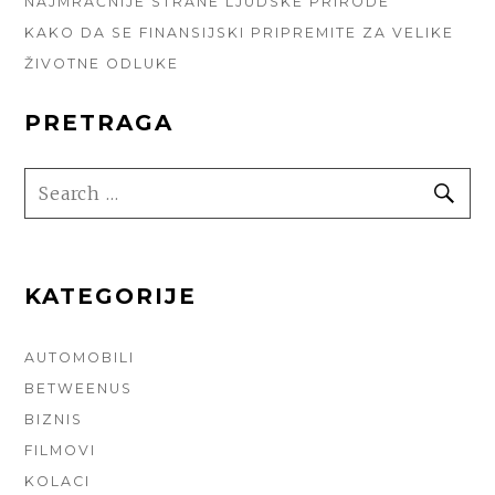
NAJMRAČNIJE STRANE LJUDSKE PRIRODE
KAKO DA SE FINANSIJSKI PRIPREMITE ZA VELIKE
ŽIVOTNE ODLUKE
PRETRAGA
SEARCH
SE
FOR:
KATEGORIJE
AUTOMOBILI
BETWEENUS
BIZNIS
FILMOVI
KOLACI