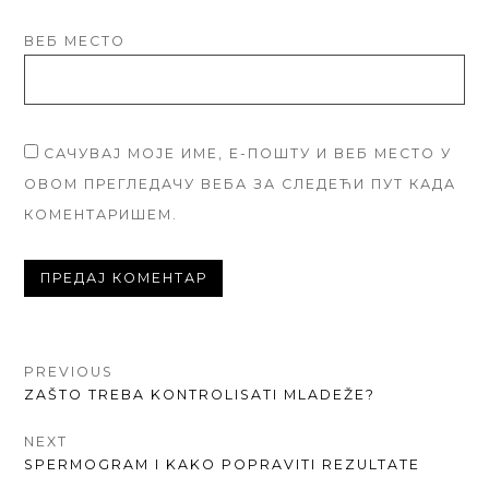
ВЕБ МЕСТО
САЧУВАЈ МОЈЕ ИМЕ, Е-ПОШТУ И ВЕБ МЕСТО У
ОВОМ ПРЕГЛЕДАЧУ ВЕБА ЗА СЛЕДЕЋИ ПУТ КАДА
КОМЕНТАРИШЕМ.
КРЕТАЊЕ
PREVIOUS
PREVIOUS
ZAŠTO TREBA KONTROLISATI MLADEŽE?
ЧЛАНКА
POST:
NEXT
NEXT
SPERMOGRAM I KAKO POPRAVITI REZULTATE
POST: