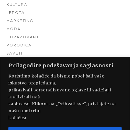
KULTURA
LEPOTA
MARKETING
MODA
OBRAZOVANJE
PORODICA
SAVETI
TEHNIKA
Prilagodite podešavanja saglasnosti
TURIZAM
Koristimo kolačiće da bismo poboljšali vaše
UNCATEGORIZED
iskustvo pregledanja,
URADI SAM
prikazivali personalizovane oglase ili sadržaj i
UREĐENJE DOMA
analizirali naš
ZDRAVLJE
saobraćaj. Klikom na „Prihvati sve“, pristajete na
našu upotrebu
kolačića.