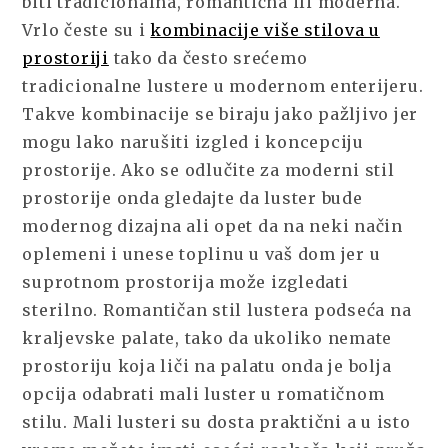
biti tradicionalna, romantična ili moderna.
Vrlo česte su i
kombinacije više stilova u
prostoriji
tako da često srećemo
tradicionalne lustere u modernom enterijeru.
Takve kombinacije se biraju jako pažljivo jer
mogu lako narušiti izgled i koncepciju
prostorije. Ako se odlučite za moderni stil
prostorije onda gledajte da luster bude
modernog dizajna ali opet da na neki način
oplemeni i unese toplinu u vaš dom jer u
suprotnom prostorija može izgledati
sterilno. Romantičan stil lustera podseća na
kraljevske palate, tako da ukoliko nemate
prostoriju koja liči na palatu onda je bolja
opcija odabrati mali luster u romatičnom
stilu. Mali lusteri su dosta praktični a u isto