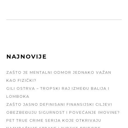
FOOTER
NAJNOVIJE
SIDEBAR
ZAŠTO JE MENTALNI ODMOR JEDNAKO VAŽAN
KAO FIZIČKI?
GILI OSTRVA – TROPSKI RAJ IZMEĐU BALIJA I
LOMBOKA
ZAŠTO JASNO DEFINISANI FINANSIJSKI CILJEVI
OBEZBEĐUJU SIGURNOST I POVEĆANJE IMOVINE?
PET TRUE CRIME SERIJA KOJE OTKRIVAJU