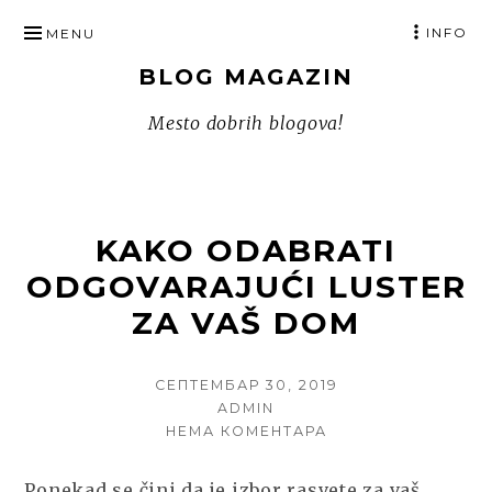
SKIP
INFO
MENU
TO
BLOG MAGAZIN
CONTENT
Mesto dobrih blogova!
KAKO ODABRATI
ODGOVARAJUĆI LUSTER
ZA VAŠ DOM
POSTED
СЕПТЕМБАР 30, 2019
ON
AUTHOR
ADMIN
НА
НЕМА КОМЕНТАРА
KAKO
ODABRATI
Ponekad se čini da je izbor rasvete za vaš