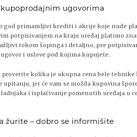
sa kupoprodajnim ugovorima
 god primamljivi krediti i akcije koje nude pl
ovim potpisivanjem na kraju uređaj platimo zna
ažljivi tokom šopinga i detaljno, pre potpisivan
ugovor i uslove pod kojima kupujete.
 proverite kolika je ukupna cena bele tehnike 
e upitanju, jer će vam se možda kupovina špore
hladnjaka i isplaćivanje pomenutih uređaja u ce
 žurite – dobro se informišite