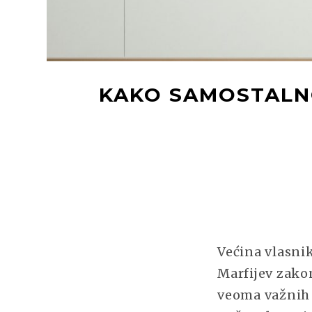
KAKO SAMOSTALNO
Većina vlasnik
Marfijev zako
veoma važnih 