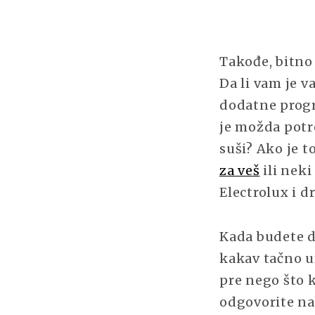
Takođe, bitno 
Da li vam je 
dodatne progr
je možda potre
suši? Ako je t
za veš
ili nek
Electrolux i d
Kada budete d
kakav tačno u
pre nego što 
odgovorite na