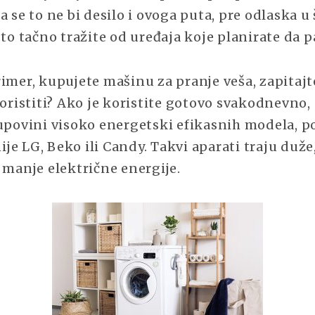
a se to ne bi desilo i ovoga puta, pre odlaska 
 to tačno tražite od uređaja koje planirate da p
imer, kupujete mašinu za pranje veša, zapitajt
koristiti? Ako je koristite gotovo svakodnevno,
kupovini visoko energetski efikasnih modela, p
e LG, Beko ili Candy. Takvi aparati traju duže,
 manje električne energije.