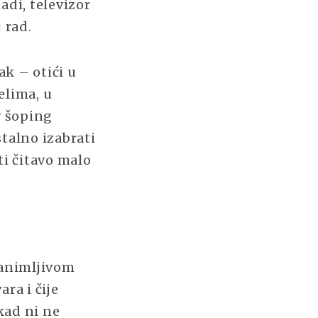
adi, televizor
j rad.
k – otići u
elima, u
v šoping
talno izabrati
ti čitavo malo
zanimljivom
ra i čije
kad ni ne