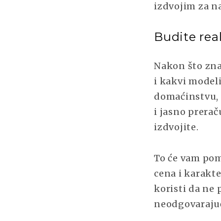
izdvojim za na
Budite rea
Nakon što zna
i kakvi modeli
domaćinstvu, 
i jasno prera
izdvojite.
To će vam pom
cena i karakte
koristi da ne 
neodgovaraju