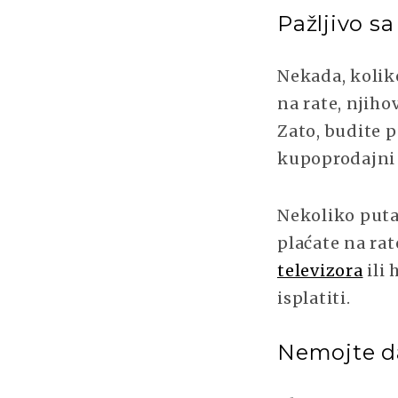
Pažljivo 
Nekada, koliko
na rate, njih
Zato, budite p
kupoprodajni 
Nekoliko puta
plaćate na rat
televizora
ili 
isplatiti.
Nemojte da