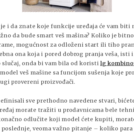
je i da znate koje funkcije uređaja će vam bit
važno da bude smart veš mašina? Koliko je bitn
ame, mogućnost za odloženi start ili tiho pran
bna ona koja i pored dobrog pranja veša, isti 
o slučaj, onda bi vam bila od koristi
lg kombino
i model veš mašine sa funcijom sušenja koje pr
rugi provereni proizvođači.
efinisali sve prethodno navedene stvari, bićet
ređaj morate tražiti u prodavnicama bele tehn
konačno odlučite koji model ćete kupiti, morat
 poslednje, veoma važno pitanje – koliko para