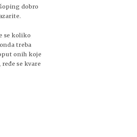
u šoping dobro
azarite.
e se koliko
 onda treba
oput onih koje
 ređe se kvare