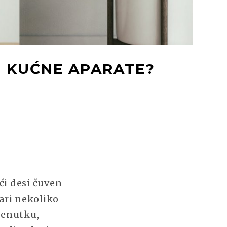
E KUĆNE APARATE?
E
ći desi čuven
ari nekoliko
renutku,