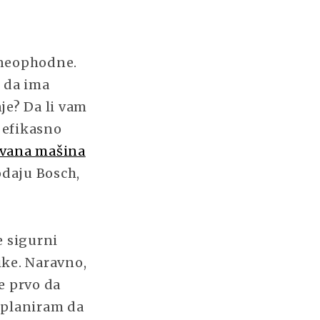
i neophodne.
o da ima
je? Da li vam
i efikasno
vana mašina
odaju Bosch,
e sigurni
ike. Naravno,
e prvo da
 planiram da