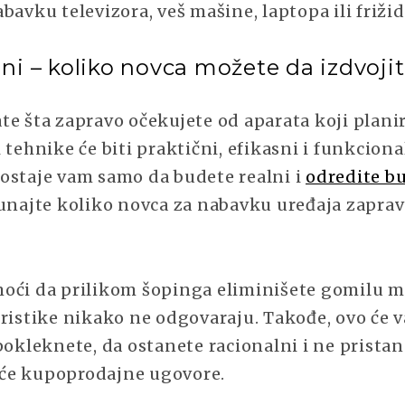
bavku televizora, veš mašine, laptopa ili friži
lni – koliko novca možete da izdvoji
te šta zapravo očekujete od aparata koji plani
 tehnike će biti praktični, efikasni i funkcion
ostaje vam samo da budete realni i
odredite b
čunajte koliko novca za nabavku uređaja zapra
oći da prilikom šopinga eliminišete gomilu m
ristike nikako ne odgovaraju. Takođe, ovo će v
pokleknete, da ostanete racionalni i ne prista
će kupoprodajne ugovore.