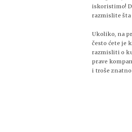
iskoristimo! D
razmislite šta
Ukoliko, na pr
često ćete je 
razmisliti o 
prave kompanij
i troše znatno