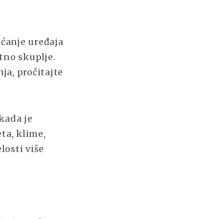
aćanje uređaja
tno skuplje.
ja, pročitajte
kada je
ta, klime,
losti više