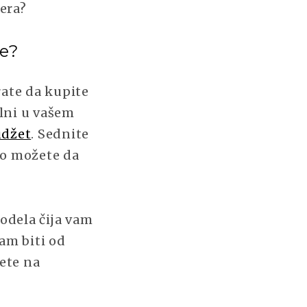
dera?
te?
rate da kupite
alni u vašem
udžet
. Sednite
vo možete da
odela čija vam
am biti od
nete na