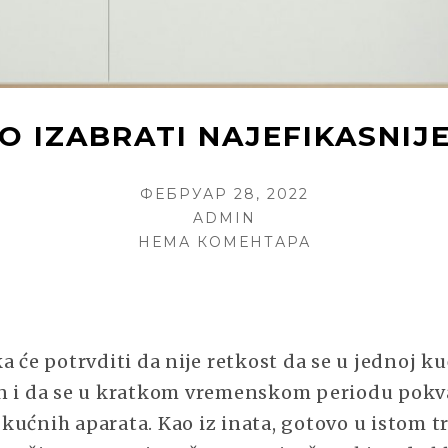
 IZABRATI NAJEFIKASNIJ
POSTED
ФЕБРУАР 28, 2022
ON
AUTHOR
ADMIN
НА
НЕМА КОМЕНТАРА
KAKO
SAMOSTALNO
IZABRATI
NAJEFIKASNIJ
a će potrvditi da nije retkost da se u jednoj ku
KUĆNE
APARATE?
n i da se u kratkom vremenskom periodu pokv
kućnih aparata. Kao iz inata, gotovo u istom t