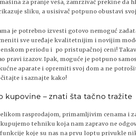
mašina za pranje veša, zamrzivač prekine da hl
ikazuje sliku, a usisivač potpuno obustavi svo
jama je potrebno izvesti gotovo nemoguć zadata
meniti sve uređaje kvalitetnijim i novijim mod
nskom periodu i po pristupačnoj ceni! Taka
ao pravi izazov. Ipak, moguće je potpuno samos
kućne aparate i opremiti svoj dom a ne potroši
čitajte i saznajte kako!
o kupovine – znati šta tačno tražite
elikom rasprodajom, primamljivim cenama i 
 kupujemo tehniku koja nam zapravo ne odgova
unkcije koje su nas na prvu loptu privukle ni