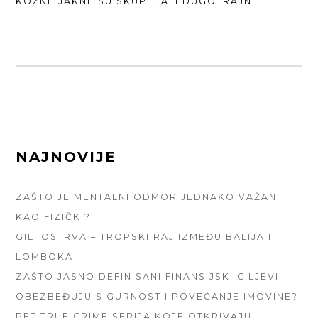
NEXT
KOŽNE JAKNE SU SKUPE, ALI DUGOTRAJNE
POST:
FOOTER
NAJNOVIJE
SIDEBAR
ZAŠTO JE MENTALNI ODMOR JEDNAKO VAŽAN
KAO FIZIČKI?
GILI OSTRVA – TROPSKI RAJ IZMEĐU BALIJA I
LOMBOKA
ZAŠTO JASNO DEFINISANI FINANSIJSKI CILJEVI
OBEZBEĐUJU SIGURNOST I POVEĆANJE IMOVINE?
PET TRUE CRIME SERIJA KOJE OTKRIVAJU