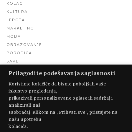
KOLACI
KULTURA
LEPOTA
MARKETING
MODA
OBRAZOVANJE
PORODICA
SAVETI
TEHNIKA
Prilagodite podešavanja saglasnosti
TURIZAM
Koristimo kolačiće da bismo poboljšali vaše
UNCATEGORIZED
iskustvo pregledanja,
URADI SAM
prikazivali personalizovane oglase ili sadržaj i
UREĐENJE DOMA
analizirali naš
ZDRAVLJE
saobraćaj. Klikom na „Prihvati sve“, pristajete na
našu upotrebu
kolačića.