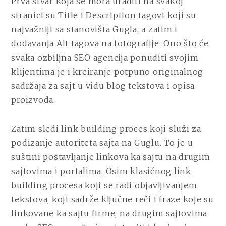
Prva stvar koja se mora uraditi na svakoj
stranici su Title i Description tagovi koji su
najvažniji sa stanovišta Gugla, a zatim i
dodavanja Alt tagova na fotografije. Ono što će
svaka ozbiljna SEO agencija ponuditi svojim
klijentima je i kreiranje potpuno originalnog
sadržaja za sajt u vidu blog tekstova i opisa
proizvoda.
Zatim sledi link building proces koji služi za
podizanje autoriteta sajta na Guglu. To je u
suštini postavljanje linkova ka sajtu na drugim
sajtovima i portalima. Osim klasičnog link
building procesa koji se radi objavljivanjem
tekstova, koji sadrže ključne reči i fraze koje su
linkovane ka sajtu firme, na drugim sajtovima