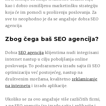
UNAPREDITE
kao i dobro osmišljenu marketinšku strategiju
POSLOVANJE
koja će im pomoći u proširenju poslovanja. Za
sve to neophodno je da se angažuje dobra SEO
agencija.
Zbog čega baš SEO agencija?
Dobra
SEO agencija
klijentima nudi integrisani
internet nastup u cilju poboljšanja online
poslovanja. To podrazumeva izradu sajta ili SEO
optimizaciju već postojećeg, nastup na
društvenim mrežama, kvalitetno
reklamiranje
na internetu
i izradu aplikacije.
Ukoliko se za ovo angažuje više različitih firmi,
a ne SEO agencija (za izradu sajta i aplikacije i