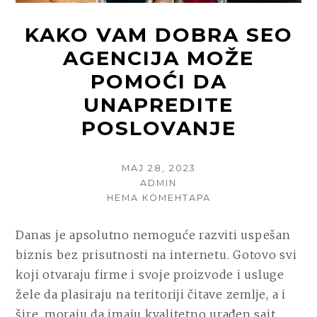
KAKO VAM DOBRA SEO
AGENCIJA MOŽE
POMOĆI DA
UNAPREDITE
POSLOVANJE
POSTED
МАЈ 28, 2023
ON
AUTHOR
ADMIN
НА
НЕМА КОМЕНТАРА
KAKO
VAM
Danas je apsolutno nemoguće razviti uspešan
DOBRA
biznis bez prisutnosti na internetu. Gotovo svi
SEO
AGENCIJA
koji otvaraju firme i svoje proizvode i usluge
MOŽE
žele da plasiraju na teritoriji čitave zemlje, a i
POMOĆI
šire, moraju da imaju kvalitetno urađen sajt,
DA