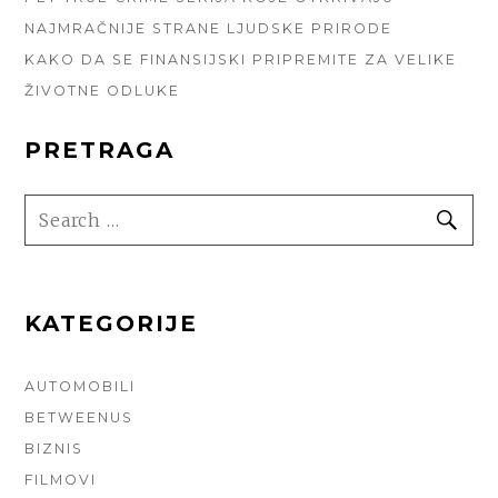
NAJMRAČNIJE STRANE LJUDSKE PRIRODE
KAKO DA SE FINANSIJSKI PRIPREMITE ZA VELIKE
ŽIVOTNE ODLUKE
PRETRAGA
SEARCH
SE
FOR:
KATEGORIJE
AUTOMOBILI
BETWEENUS
BIZNIS
FILMOVI