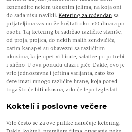
iznenadite nekim ukusnim jelima, na koja oni
do sada nisu navikli.
Ketering za rođendan
sa
prijateljima vas može koštati oko 500 dinara po
osobi. Taj ketering bi sadržao različite slaniše,
od proja, projica, do nekih malih sendvičića,
zatim kanapei su obavezni sa različitim
ukusima, koje opet vi birate, salatice po potrebi
i slično. U ovu ponudu ulazi i piće. Dakle, ovo je
vrlo jednostavna i jeftina varijanta, zato što
ćete imati mnogo različite hrane, koja pored
toga što će biti ukusna, vrlo će lepo izgledati.
Kokteli i poslovne večere
Vrlo često se za ove prilike naručuje ketering.
Dakle, kokteli, premijere filma, otvaranje neke