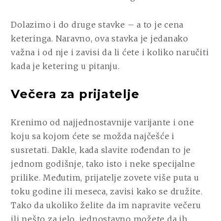
Dolazimo i do druge stavke – a to je cena
keteringa. Naravno, ova stavka je jedanako
važna i od nje i zavisi da li ćete i koliko naručiti
kada je ketering u pitanju.
Večera za prijatelje
Krenimo od najjednostavnije varijante i one
koju sa kojom ćete se možda najčešće i
susretati. Dakle, kada slavite rođendan to je
jednom godišnje, tako isto i neke specijalne
prilike. Međutim, prijatelje zovete više puta u
toku godine ili meseca, zavisi kako se družite.
Tako da ukoliko želite da im napravite večeru
ili nešto za jelo, jednostavno možete da ih