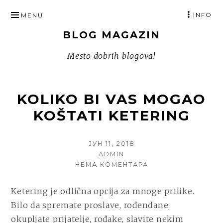
SKIP
INFO
MENU
TO
BLOG MAGAZIN
CONTENT
Mesto dobrih blogova!
KOLIKO BI VAS MOGAO
KOŠTATI KETERING
POSTED
ЈУН 11, 2018
ON
AUTHOR
ADMIN
НА
НЕМА КОМЕНТАРА
KOLIKO
BI
Ketering je odlična opcija za mnoge prilike.
VAS
Bilo da spremate proslave, rođendane,
MOGAO
KOŠTATI
okupljate prijatelje, rođake, slavite nekim