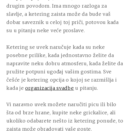
KETERING
drugim povodom. Ima mnogo razloga za
slavlje, a ketering zaista može da bude vaš
dobar saveznik u celoj toj priči, potovou kada
su u pitanju neke veće proslave.
Ketering se uvek naručuje kada su neke
posebne prilike, kada jednostavno želite da
napravite neku dobru atmosferu, kada želite da
pružite potpuni ugođaj vašim gostima. Sve
češće je ketering opcija o kojoj se razmišlja i
kada je
organizacija svadbe
u pitanju.
Vi naravno uvek možete naručiti picu ili bilo
šta od brze hrane, kupite neke grickalice, ali
ukoliko odabarete nešto iz ketering ponude, to
zaista može obradovati vaše goste.