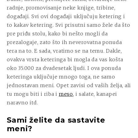
radnje, promovisanje neke knjige, tribine,
događaji. Svi ovi događaji uključuju ketering i
to kakav ketering. Svi prisutni samo žele da što
pre priđu stolu, kako bi nešto mogli da
prezalogaje, zato što ih neverovatna ponuda
tera na to. E sada, vratimo se na temu. Dakle,
ovakva vrsta keteringa bi mogla da vas košta
oko 35.000 za dvadesetak ljudi. I ova ponuda
keteringa uključuje mnogo toga, ne samo
jednostavan meni. Opet zavisi od vaših želja, ali
tu mogu biti i riba i
meso
, i salate, kanapei
naravno itd.
Sami želite da sastavite
meni?