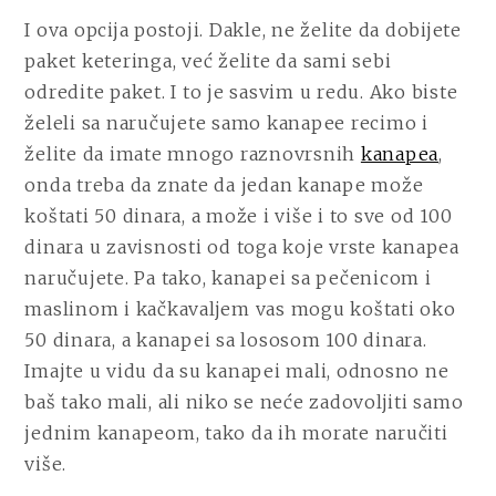
I ova opcija postoji. Dakle, ne želite da dobijete
paket keteringa, već želite da sami sebi
odredite paket. I to je sasvim u redu. Ako biste
želeli sa naručujete samo kanapee recimo i
želite da imate mnogo raznovrsnih
kanapea
,
onda treba da znate da jedan kanape može
koštati 50 dinara, a može i više i to sve od 100
dinara u zavisnosti od toga koje vrste kanapea
naručujete. Pa tako, kanapei sa pečenicom i
maslinom i kačkavaljem vas mogu koštati oko
50 dinara, a kanapei sa lososom 100 dinara.
Imajte u vidu da su kanapei mali, odnosno ne
baš tako mali, ali niko se neće zadovoljiti samo
jednim kanapeom, tako da ih morate naručiti
više.