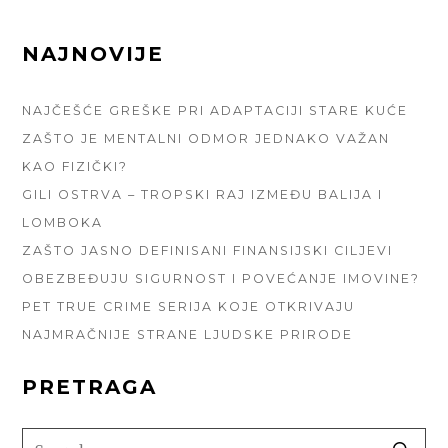
FOOTER
NAJNOVIJE
SIDEBAR
NAJČEŠĆE GREŠKE PRI ADAPTACIJI STARE KUĆE
ZAŠTO JE MENTALNI ODMOR JEDNAKO VAŽAN
KAO FIZIČKI?
GILI OSTRVA – TROPSKI RAJ IZMEĐU BALIJA I
LOMBOKA
ZAŠTO JASNO DEFINISANI FINANSIJSKI CILJEVI
OBEZBEĐUJU SIGURNOST I POVEĆANJE IMOVINE?
PET TRUE CRIME SERIJA KOJE OTKRIVAJU
NAJMRAČNIJE STRANE LJUDSKE PRIRODE
PRETRAGA
SEARCH
SE