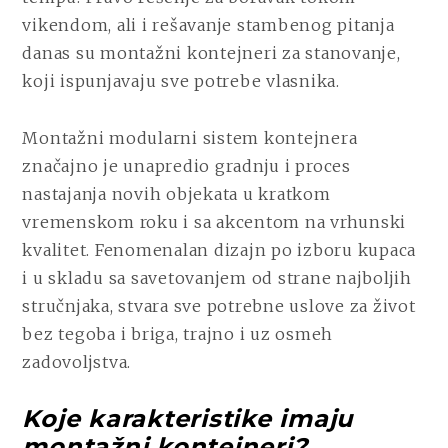
SVIM
vikendom, ali i rešavanje stambenog pitanja
POTREBAMA
danas su montažni kontejneri za stanovanje,
koji ispunjavaju sve potrebe vlasnika.
Montažni modularni sistem kontejnera
značajno je unapredio gradnju i proces
nastajanja novih objekata u kratkom
vremenskom roku i sa akcentom na vrhunski
kvalitet. Fenomenalan dizajn po izboru kupaca
i u skladu sa savetovanjem od strane najboljih
stručnjaka, stvara sve potrebne uslove za život
bez tegoba i briga, trajno i uz osmeh
zadovoljstva.
Koje karakteristike imaju
montažni kontejneri?