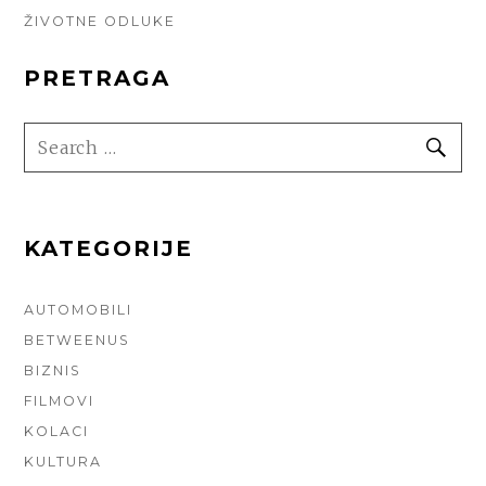
ŽIVOTNE ODLUKE
PRETRAGA
SEARCH
SE
FOR:
KATEGORIJE
AUTOMOBILI
BETWEENUS
BIZNIS
FILMOVI
KOLACI
KULTURA