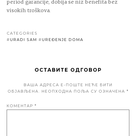
period garancije, dobija se niz benefita bez
visokih troškova.
CATEGORIES
#
URADI SAM
#
UREĐENJE DOMA
ОСТАВИТЕ ОДГОВОР
ВАША АДРЕСА Е-ПОШТЕ НЕЋЕ БИТИ
ОБЈАВЉЕНА.
НЕОПХОДНА ПОЉА СУ ОЗНАЧЕНА
*
КОМЕНТАР
*