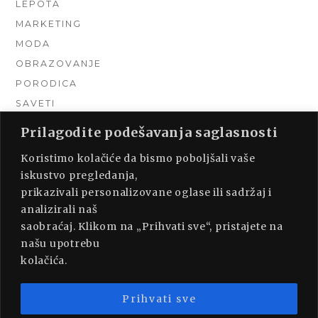
LEPOTA
MARKETING
MODA
OBRAZOVANJE
PORODICA
SAVETI
TEHNIKA
Prilagodite podešavanja saglasnosti
TURIZAM
Koristimo kolačiće da bismo poboljšali vaše
UNCATEGORIZED
iskustvo pregledanja,
URADI SAM
prikazivali personalizovane oglase ili sadržaj i
UREĐENJE DOMA
analizirali naš
ZDRAVLJE
saobraćaj. Klikom na „Prihvati sve“, pristajete na
našu upotrebu
kolačića.
Prihvati sve
PROUDLY POWERED BY WORDPRESS
|
THEME: