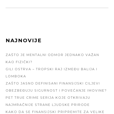
FOOTER
NAJNOVIJE
SIDEBAR
ZAŠTO JE MENTALNI ODMOR JEDNAKO VAŽAN
KAO FIZIČKI?
GILI OSTRVA – TROPSKI RAJ IZMEĐU BALIJA I
LOMBOKA
ZAŠTO JASNO DEFINISANI FINANSIJSKI CILJEVI
OBEZBEĐUJU SIGURNOST I POVEĆANJE IMOVINE?
PET TRUE CRIME SERIJA KOJE OTKRIVAJU
NAJMRAČNIJE STRANE LJUDSKE PRIRODE
KAKO DA SE FINANSIJSKI PRIPREMITE ZA VELIKE