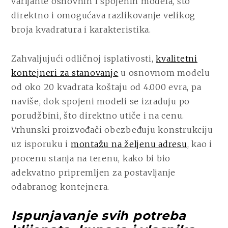
varijante osnovnih i spojenih modela, što
direktno i omogućava razlikovanje velikog
broja kvadratura i karakteristika.
Zahvaljujući odličnoj isplativosti,
kvalitetni
kontejneri za stanovanje
u osnovnom modelu
od oko 20 kvadrata koštaju od 4.000 evra, pa
naviše, dok spojeni modeli se izrađuju po
porudžbini, što direktno utiče i na cenu.
Vrhunski proizvođači obezbeđuju konstrukciju
uz isporuku i
montažu na željenu adresu
, kao i
procenu stanja na terenu, kako bi bio
adekvatno pripremljen za postavljanje
odabranog kontejnera.
Ispunjavanje svih potreba