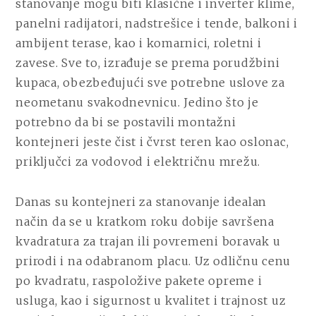
stanovanje mogu biti klasične i inverter klime,
panelni radijatori, nadstrešice i tende, balkoni i
ambijent terase, kao i komarnici, roletni i
zavese. Sve to, izrađuje se prema porudžbini
kupaca, obezbeđujući sve potrebne uslove za
neometanu svakodnevnicu. Jedino što je
potrebno da bi se postavili montažni
kontejneri jeste čist i čvrst teren kao oslonac,
priključci za vodovod i električnu mrežu.
Danas su kontejneri za stanovanje idealan
način da se u kratkom roku dobije savršena
kvadratura za trajan ili povremeni boravak u
prirodi i na odabranom placu. Uz odličnu cenu
po kvadratu, raspoložive pakete opreme i
usluga, kao i sigurnost u kvalitet i trajnost uz