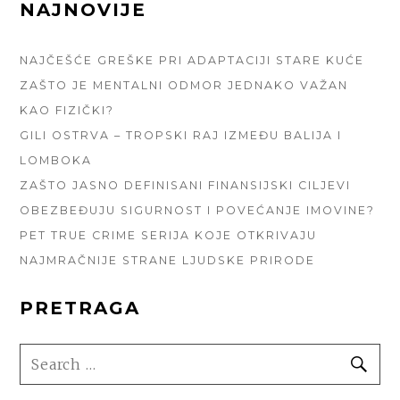
FOOTER
NAJNOVIJE
SIDEBAR
NAJČEŠĆE GREŠKE PRI ADAPTACIJI STARE KUĆE
ZAŠTO JE MENTALNI ODMOR JEDNAKO VAŽAN
KAO FIZIČKI?
GILI OSTRVA – TROPSKI RAJ IZMEĐU BALIJA I
LOMBOKA
ZAŠTO JASNO DEFINISANI FINANSIJSKI CILJEVI
OBEZBEĐUJU SIGURNOST I POVEĆANJE IMOVINE?
PET TRUE CRIME SERIJA KOJE OTKRIVAJU
NAJMRAČNIJE STRANE LJUDSKE PRIRODE
PRETRAGA
SEARCH
SE
FOR: