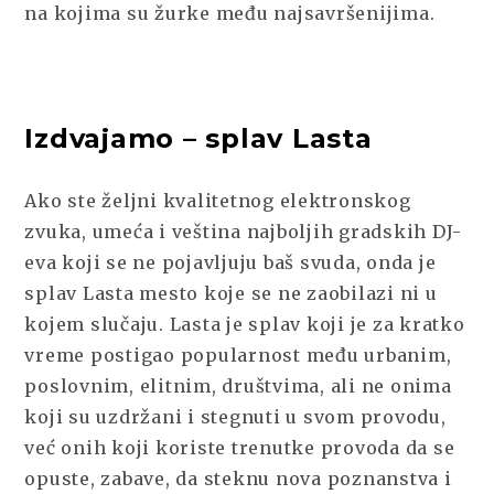
na kojima su žurke među najsavršenijima.
Izdvajamo – splav Lasta
Ako ste željni kvalitetnog elektronskog
zvuka, umeća i veština najboljih gradskih DJ-
eva koji se ne pojavljuju baš svuda, onda je
splav Lasta mesto koje se ne zaobilazi ni u
kojem slučaju. Lasta je splav koji je za kratko
vreme postigao popularnost među urbanim,
poslovnim, elitnim, društvima, ali ne onima
koji su uzdržani i stegnuti u svom provodu,
već onih koji koriste trenutke provoda da se
opuste, zabave, da steknu nova poznanstva i