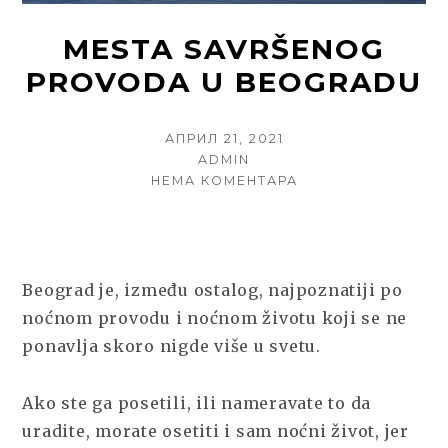
MESTA SAVRŠENOG
PROVODA U BEOGRADU
POSTED
АПРИЛ 21, 2021
ON
AUTHOR
ADMIN
НА
НЕМА КОМЕНТАРА
MESTA
SAVRŠENOG
PROVODA
U
BEOGRADU
Beograd je, između ostalog, najpoznatiji po
noćnom provodu i noćnom životu koji se ne
ponavlja skoro nigde više u svetu.
Ako ste ga posetili, ili nameravate to da
uradite, morate osetiti i sam noćni život, jer