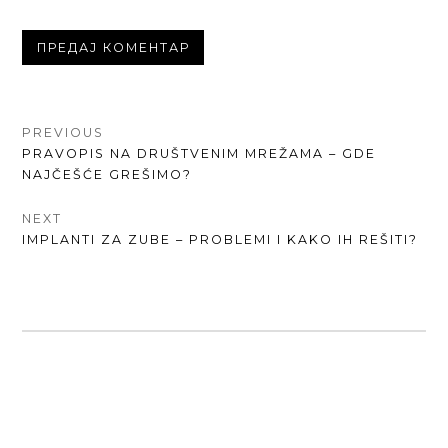
КРЕТАЊЕ
PREVIOUS
PREVIOUS
PRAVOPIS NA DRUŠTVENIM MREŽAMA – GDE
ЧЛАНКА
POST:
NAJČEŠĆE GREŠIMO?
NEXT
NEXT
IMPLANTI ZA ZUBE – PROBLEMI I KAKO IH REŠITI?
POST: