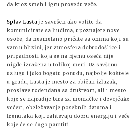
da kroz smeh i igru provedu veče.
Splav Lasta
je savršen ako volite da
komunicirate sa ljudima, upoznajete nove
osobe, da nesmetano pričate sa onima koji su
vam u blizini, jer atmosfera dobrodošlice i
pripadnosti koja se na njemu oseća nije
nigde izražena u tolikoj meri. Uz savšrnu
uslugu i jako bogatu ponudu, najbolje koktele
u gradu, Lasta je mesto za običan izlazak,
proslave rođendana sa društvom, ali i mesto
koje se najradije bira za momačke i devojčake
večeri, obeležavanje posebnih datuma i
trenutaka koji zahtevaju dobru energiju i veče
koje će se dugo pamtiti.