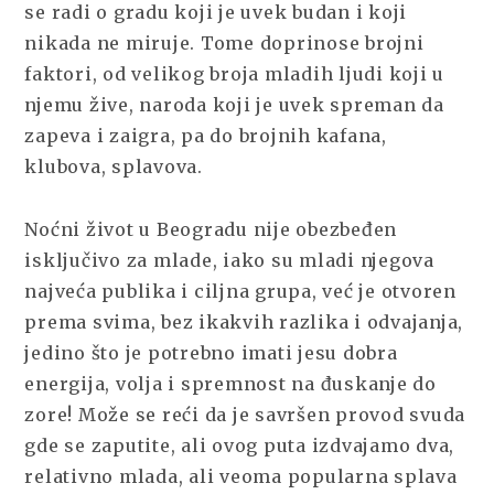
se radi o gradu koji je uvek budan i koji
nikada ne miruje. Tome doprinose brojni
faktori, od velikog broja mladih ljudi koji u
njemu žive, naroda koji je uvek spreman da
zapeva i zaigra, pa do brojnih kafana,
klubova, splavova.
Noćni život u Beogradu nije obezbeđen
isključivo za mlade, iako su mladi njegova
najveća publika i ciljna grupa, već je otvoren
prema svima, bez ikakvih razlika i odvajanja,
jedino što je potrebno imati jesu dobra
energija, volja i spremnost na đuskanje do
zore! Može se reći da je savršen provod svuda
gde se zaputite, ali ovog puta izdvajamo dva,
relativno mlada, ali veoma popularna splava