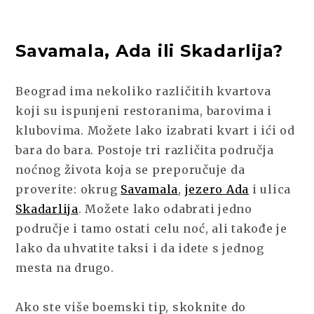
Savamala, Ada ili Skadarlija?
Beograd ima nekoliko različitih kvartova
koji su ispunjeni restoranima, barovima i
klubovima. Možete lako izabrati kvart i ići od
bara do bara. Postoje tri različita područja
noćnog života koja se preporučuje da
proverite: okrug
Savamala
,
jezero Ada
i ulica
Skadarlija
. Možete lako odabrati jedno
područje i tamo ostati celu noć, ali takođe je
lako da uhvatite taksi i da idete s jednog
mesta na drugo.
Ako ste više boemski tip, skoknite do