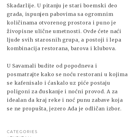
Skadarlije. U pitanju je stari boemski deo
grada, ispunjen pabovima sa ogromnim
količinama otvorenog prostora i puno je
živopisne ulične umetnosti. Ovde ćete naći
ljude svih starosnih grupa, a postoji i lepa
kombinacija restorana, barova i klubova.
U Savamali budite od popodneva i
posmatrajte kako se noću restorani u kojima
se kafenisalo i ćaskalo uz piće postaju
poligoni za đuskanje i noćni provod. A za
idealan da kraj reke i noć punu zabave koja
se ne propušta, jezero Ada je odličan izbor.
CATEGORIES