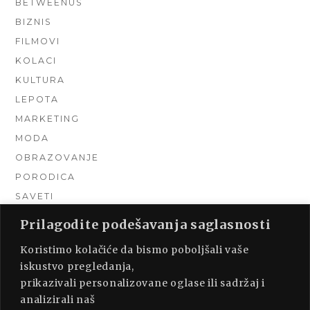
BETWEENUS
BIZNIS
FILMOVI
KOLACI
KULTURA
LEPOTA
MARKETING
MODA
OBRAZOVANJE
PORODICA
SAVETI
TEHNIKA
Prilagodite podešavanja saglasnosti
TURIZAM
Koristimo kolačiće da bismo poboljšali vaše
UNCATEGORIZED
iskustvo pregledanja,
URADI SAM
prikazivali personalizovane oglase ili sadržaj i
UREĐENJE DOMA
analizirali naš