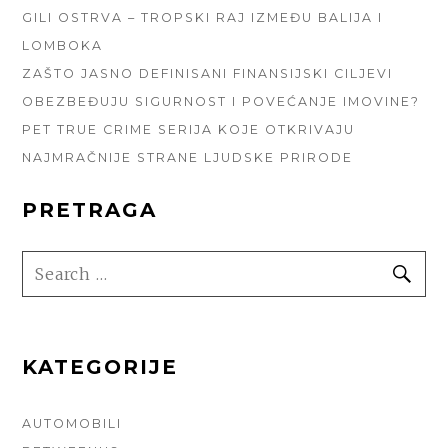
GILI OSTRVA – TROPSKI RAJ IZMEĐU BALIJA I
LOMBOKA
ZAŠTO JASNO DEFINISANI FINANSIJSKI CILJEVI
OBEZBEĐUJU SIGURNOST I POVEĆANJE IMOVINE?
PET TRUE CRIME SERIJA KOJE OTKRIVAJU
NAJMRAČNIJE STRANE LJUDSKE PRIRODE
PRETRAGA
SEARCH
SE
FOR:
KATEGORIJE
AUTOMOBILI