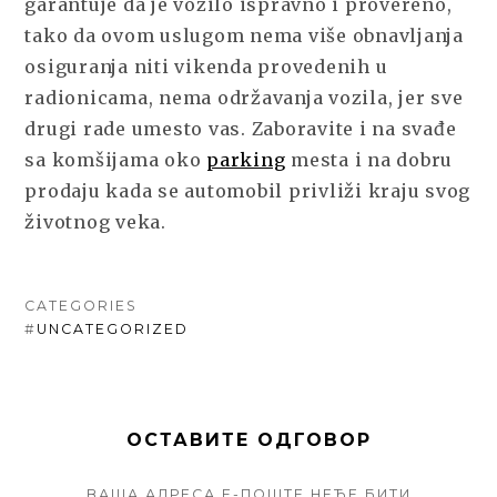
garantuje da je vozilo ispravno i provereno,
tako da ovom uslugom nema više obnavljanja
osiguranja niti vikenda provedenih u
radionicama, nema održavanja vozila, jer sve
drugi rade umesto vas. Zaboravite i na svađe
sa komšijama oko
parking
mesta i na dobru
prodaju kada se automobil privliži kraju svog
životnog veka.
CATEGORIES
#
UNCATEGORIZED
ОСТАВИТЕ ОДГОВОР
ВАША АДРЕСА Е-ПОШТЕ НЕЋЕ БИТИ