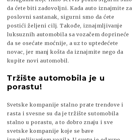
da ćete biti zadovoljni. Kada auto iznajmite za
poslovni sastanak, sigurni smo da ćete
postići željeni cilj. Takođe, iznajmljivanje
luksuznih automobila sa vozačem doprineće
da se osećate moćnije, a uz to uptedećete
novac, jer manj košta da iznajmite nego da
kupite novi automobil.
Tržište automobila je u
porastu!
Svetske kompanije stalno prate trendove i
rasta i svesne su da je tržište sutomobila
stalno u porastu, a to dobro znaju i sve
svetske kompanije koje se bave
iznajmljivanjem vozila. U svetu je odavno