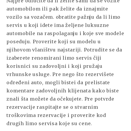
Najpre odlučite da li želite sami da se vozite
automobilom ili pak želite da iznajmite
vozilo sa vozačem. obratite pažnju da li limo
servis u koji idete ima željene luksuzne
automobile na raspolaganju i koje sve modele
poseduju. Proverite koji su modelu u
njihovom vlaništvu najstariji. Potrudite se da
izaberete renomirani limo servis čiji
korisnici su zadovoljni i koji pružaju
vrhunske usluge. Pre nego što rezervišete
određeni auto, mogli bistei da prelistate
komentare zadovoljnih klijenata kako biste
znali šta možete da očekujete. Pre potvrde
rezervacije raspitajte se o stvarnim
troškovima rezervacije i proverite kod
drugih limo servisa koje su cene.