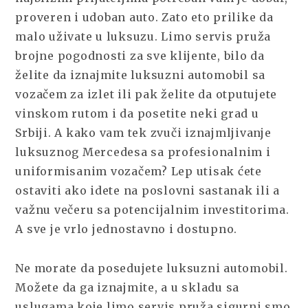
OBRATITE
proveren i udoban auto. Zato eto prilike da
PAŽNJU
malo uživate u luksuzu. Limo servis pruža
NA
brojne pogodnosti za sve klijente, bilo da
SLEDEĆE!
želite da iznajmite luksuzni automobil sa
vozačem za izlet ili pak želite da otputujete
vinskom rutom i da posetite neki grad u
Srbiji. A kako vam tek zvuči iznajmljivanje
luksuznog Mercedesa sa profesionalnim i
uniformisanim vozačem? Lep utisak ćete
ostaviti ako idete na poslovni sastanak ili a
važnu večeru sa potencijalnim investitorima.
A sve je vrlo jednostavno i dostupno.
Ne morate da posedujete luksuzni automobil.
Možete da ga iznajmite, a u skladu sa
uslugama koje limo servis pruža sigurni smo