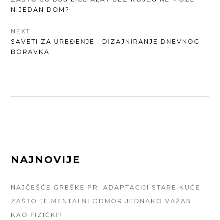
ЧЛАНКА
POST:
NIJEDAN DOM?
NEXT
NEXT
SAVETI ZA UREĐENJE I DIZAJNIRANJE DNEVNOG
POST:
BORAVKA
FOOTER
NAJNOVIJE
SIDEBAR
NAJČEŠĆE GREŠKE PRI ADAPTACIJI STARE KUĆE
ZAŠTO JE MENTALNI ODMOR JEDNAKO VAŽAN
KAO FIZIČKI?