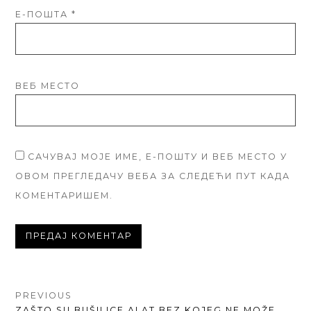
Е-ПОШТА
*
ВЕБ МЕСТО
САЧУВАЈ МОЈЕ ИМЕ, Е-ПОШТУ И ВЕБ МЕСТО У
ОВОМ ПРЕГЛЕДАЧУ ВЕБА ЗА СЛЕДЕЋИ ПУТ КАДА
КОМЕНТАРИШЕМ.
КРЕТАЊЕ
PREVIOUS
PREVIOUS
ZAŠTO SU BUŠILICE ALAT BEZ KOJEG NE MOŽE