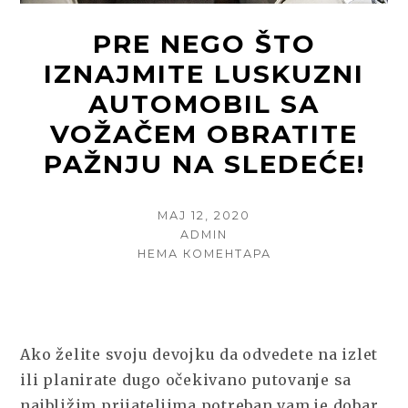
PRE NEGO ŠTO
IZNAJMITE LUSKUZNI
AUTOMOBIL SA
VOŽAČEM OBRATITE
PAŽNJU NA SLEDEĆE!
POSTED
МАЈ 12, 2020
ON
AUTHOR
ADMIN
НА
НЕМА КОМЕНТАРА
PRE
NEGO
ŠTO
IZNAJMITE
LUSKUZNI
Ako želite svoju devojku da odvedete na izlet
AUTOMOBIL
ili planirate dugo očekivano putovanje sa
SA
najbližim prijateljima potreban vam je dobar,
VOŽAČEM