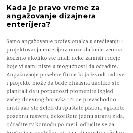
Kada je pravo vreme za
angažovanje dizajnera
enterijera?
Samo angažovanje profesionalca u sređivanju i
projektovanju enterijera može da bude veoma
korisno ukoliko ste imali neke zamisli i ideje
koje vi sami niste u mogućnosti da odradite.
Angažovanje posebne firme koja izvodi radove
i projekte može da bude efikasna ukoliko ste
planirali da u potpunosti promenite izgled
vašeg dnevnog boravka. To se prevashodno
misli ako ste želeli da spuštate plafon, ugradite
posebnu rasvetu, dekorišete jednu stranu zida,
odradite tv komodu po meri, odlučite se za
krečenje u neobičnu nijansu ili prosto poželite