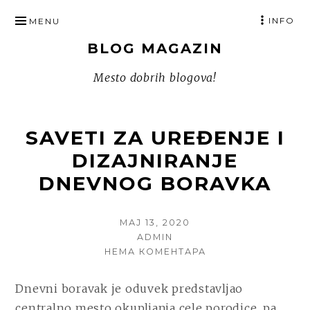
SKIP
INFO
MENU
TO
BLOG MAGAZIN
CONTENT
Mesto dobrih blogova!
SAVETI ZA UREĐENJE I
DIZAJNIRANJE
DNEVNOG BORAVKA
POSTED
МАЈ 13, 2020
ON
AUTHOR
ADMIN
НА
НЕМА КОМЕНТАРА
SAVETI
ZA
Dnevni boravak je oduvek predstavljao
UREĐENJE
centralno mesto okupljanja cele porodice, pa
I