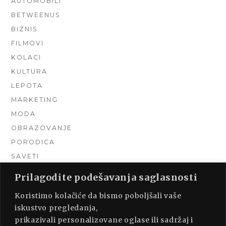
AUTOMOBILI
BETWEENUS
BIZNIS
FILMOVI
KOLACI
KULTURA
LEPOTA
MARKETING
MODA
OBRAZOVANJE
PORODICA
SAVETI
TEHNIKA
Prilagodite podešavanja saglasnosti
TURIZAM
Koristimo kolačiće da bismo poboljšali vaše
UNCATEGORIZED
iskustvo pregledanja,
URADI SAM
prikazivali personalizovane oglase ili sadržaj i