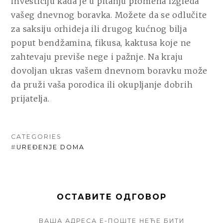
investiciju kada je u pitanju promena izgleda
vašeg dnevnog boravka. Možete da se odlučite
za saksiju orhideja ili drugog kućnog bilja
poput bendžamina, fikusa, kaktusa koje ne
zahtevaju previše nege i pažnje. Na kraju
dovoljan ukras vašem dnevnom boravku može
da pruži vaša porodica ili okupljanje dobrih
prijatelja.
CATEGORIES
#
UREĐENJE DOMA
ОСТАВИТЕ ОДГОВОР
ВАША АДРЕСА Е-ПОШТЕ НЕЋЕ БИТИ