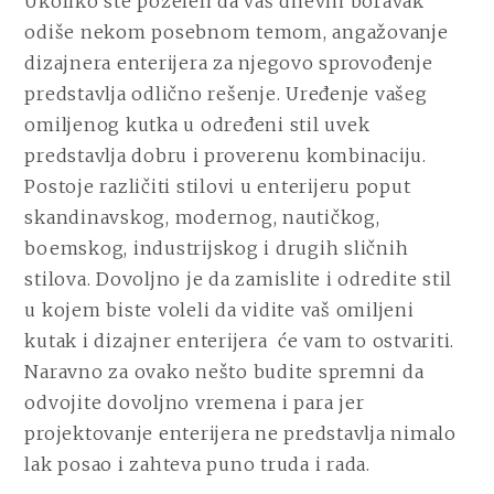
Ukoliko ste poželeli da vaš dnevni boravak
odiše nekom posebnom temom, angažovanje
dizajnera enterijera za njegovo sprovođenje
predstavlja odlično rešenje. Uređenje vašeg
omiljenog kutka u određeni stil uvek
predstavlja dobru i proverenu kombinaciju.
Postoje različiti stilovi u enterijeru poput
skandinavskog, modernog, nautičkog,
boemskog, industrijskog i drugih sličnih
stilova. Dovoljno je da zamislite i odredite stil
u kojem biste voleli da vidite vaš omiljeni
kutak i dizajner enterijera
će vam to ostvariti.
Naravno za ovako nešto budite spremni da
odvojite dovoljno vremena i para jer
projektovanje enterijera ne predstavlja nimalo
lak posao i zahteva puno truda i rada.