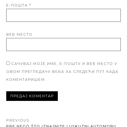
Е-ПОШТА
*
ВЕБ МЕСТО
САЧУВАЈ МОЈЕ ИМЕ, Е-ПОШТУ И ВЕБ МЕСТО У
ОВОМ ПРЕГЛЕДАЧУ ВЕБА ЗА СЛЕДЕЋИ ПУТ КАДА
КОМЕНТАРИШЕМ.
КРЕТАЊЕ
PREVIOUS
PREVIOUS
PRE NEGO ŠTO IZNAJMITE LUSKUZNI AUTOMOBIL