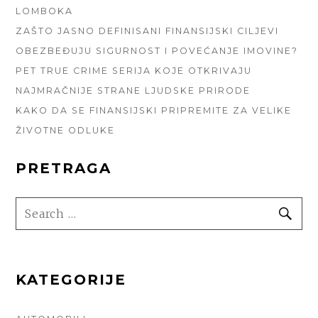
LOMBOKA
ZAŠTO JASNO DEFINISANI FINANSIJSKI CILJEVI
OBEZBEĐUJU SIGURNOST I POVEĆANJE IMOVINE?
PET TRUE CRIME SERIJA KOJE OTKRIVAJU
NAJMRAČNIJE STRANE LJUDSKE PRIRODE
KAKO DA SE FINANSIJSKI PRIPREMITE ZA VELIKE
ŽIVOTNE ODLUKE
PRETRAGA
SEARCH
SE
FOR:
KATEGORIJE