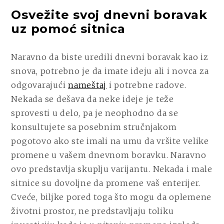
Osvežite svoj dnevni boravak
uz pomoć sitnica
Naravno da biste uredili dnevni boravak kao iz
snova, potrebno je da imate ideju ali i novca za
odgovarajući
nameštaj
i potrebne radove.
Nekada se dešava da neke ideje je teže
sprovesti u delo, pa je neophodno da se
konsultujete sa posebnim stručnjakom
pogotovo ako ste imali na umu da vršite velike
promene u vašem dnevnom boravku. Naravno
ovo predstavlja skuplju varijantu. Nekada i male
sitnice su dovoljne da promene vaš enterijer.
Cveće, biljke pored toga što mogu da oplemene
životni prostor, ne predstavljaju toliku