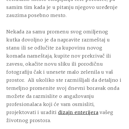
DIZAJNIRANJE
samim tim kada je u pitanju njegovo uređenje
DNEVNOG
zauzima posebno mesto.
BORAVKA
Nekada za samu promenu svog omiljenog
kutka dovoljno je da napravite razmeštaj u
stanu ili se odlučite za kupovinu novog
komada nameštaja, kupite nov prekrivač ili
zavesu, okačite novu sliku ili porodičnu
fotografiju čak i unesete malo zelenila u vaš
prostor.
Ali ukoliko ste razmišljali da detaljno i
temeljno promenite svoj dnevni boravak onda
možete da razmislite o angažovanju
profesionalaca koji će vam osmisliti,
projektovati i uraditi
dizajn enterijera
vašeg
životnog prostora.