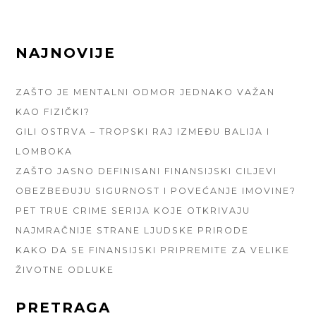
FOOTER
NAJNOVIJE
SIDEBAR
ZAŠTO JE MENTALNI ODMOR JEDNAKO VAŽAN
KAO FIZIČKI?
GILI OSTRVA – TROPSKI RAJ IZMEĐU BALIJA I
LOMBOKA
ZAŠTO JASNO DEFINISANI FINANSIJSKI CILJEVI
OBEZBEĐUJU SIGURNOST I POVEĆANJE IMOVINE?
PET TRUE CRIME SERIJA KOJE OTKRIVAJU
NAJMRAČNIJE STRANE LJUDSKE PRIRODE
KAKO DA SE FINANSIJSKI PRIPREMITE ZA VELIKE
ŽIVOTNE ODLUKE
PRETRAGA