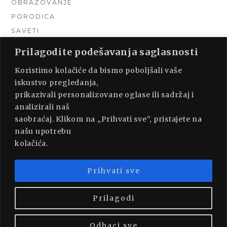
OBRAZOVANJE
PORODICA
SAVETI
TEHNIKA
Prilagodite podešavanja saglasnosti
TURIZAM
Koristimo kolačiće da bismo poboljšali vaše
UNCATEGORIZED
iskustvo pregledanja,
URADI SAM
prikazivali personalizovane oglase ili sadržaj i
UREĐENJE DOMA
analizirali naš
ZDRAVLJE
saobraćaj. Klikom na „Prihvati sve“, pristajete na
našu upotrebu
kolačića.
Prihvati sve
PROUDLY POWERED BY WORDPRESS
|
THEME:
MUNSA LITE BY
FOXLAND
.
Prilagodi
Odbaci sve