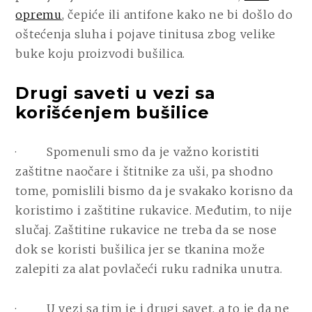
opremu
, čepiće ili antifone kako ne bi došlo do
oštećenja sluha i pojave tinitusa zbog velike
buke koju proizvodi bušilica.
Drugi saveti u vezi sa
korišćenjem bušilice
·
Spomenuli smo da je važno koristiti
zaštitne naočare i štitnike za uši, pa shodno
tome, pomislili bismo da je svakako korisno da
koristimo i zaštitine rukavice. Međutim, to nije
slučaj. Zaštitine rukavice ne treba da se nose
dok se koristi bušilica jer se tkanina može
zalepiti za alat povlačeći ruku radnika unutra.
·
U vezi sa tim je i drugi savet, a to je da ne