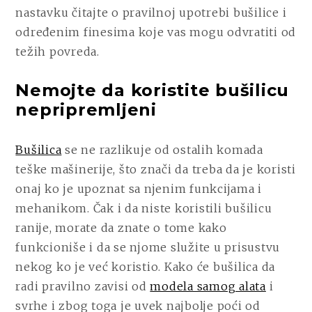
nastavku čitajte o pravilnoj upotrebi bušilice i
određenim finesima koje vas mogu odvratiti od
težih povreda.
Nemojte da koristite bušilicu
nepripremljeni
Bušilica
se ne razlikuje od ostalih komada
teške mašinerije, što znači da treba da je koristi
onaj ko je upoznat sa njenim funkcijama i
mehanikom. Čak i da niste koristili bušilicu
ranije, morate da znate o tome kako
funkcioniše i da se njome služite u prisustvu
nekog ko je već koristio. Kako će bušilica da
radi pravilno zavisi od
modela samog alata
i
svrhe i zbog toga je uvek najbolje poći od