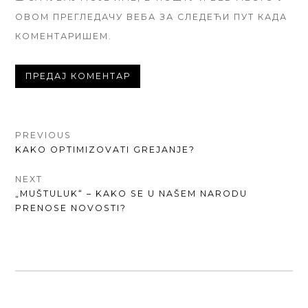
ОВОМ ПРЕГЛЕДАЧУ ВЕБА ЗА СЛЕДЕЋИ ПУТ КАДА
КОМЕНТАРИШЕМ.
КРЕТАЊЕ
PREVIOUS
PREVIOUS
KAKO OPTIMIZOVATI GREJANJE?
ЧЛАНКА
POST:
NEXT
NEXT
„MUŠTULUK“ – KAKO SE U NAŠEM NARODU
POST:
PRENOSE NOVOSTI?