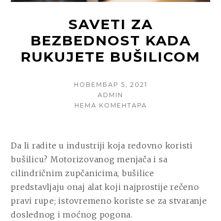
SAVETI ZA
BEZBEDNOST KADA
RUKUJETE BUŠILICOM
POSTED
НОВЕМБАР 5, 2021
ON
AUTHOR
ADMIN
НА
НЕМА КОМЕНТАРА
SAVETI
ZA
BEZBEDNOST
Da li radite u industriji koja redovno koristi
KADA
RUKUJETE
bušilicu? Motorizovanog menjača i sa
BUŠILICOM
cilindričnim zupčanicima, bušilice
predstavljaju onaj alat koji najprostije rečeno
pravi rupe; istovremeno koriste se za stvaranje
doslednog i moćnog pogona.