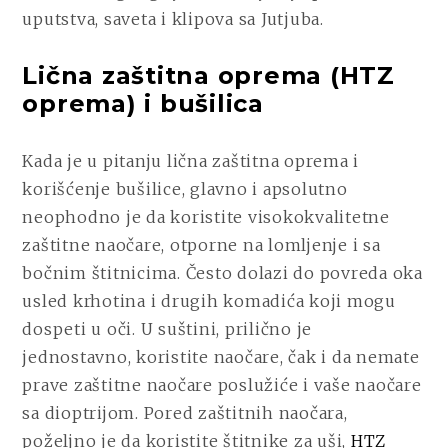
uputstva, saveta i klipova sa Jutjuba.
Lična zaštitna oprema (HTZ
oprema) i bušilica
Kada je u pitanju lična zaštitna oprema i
korišćenje bušilice, glavno i apsolutno
neophodno je da koristite visokokvalitetne
zaštitne naočare, otporne na lomljenje i sa
bočnim štitnicima. Često dolazi do povreda oka
usled krhotina i drugih komadića koji mogu
dospeti u oči. U suštini, prilično je
jednostavno, koristite naočare, čak i da nemate
prave zaštitne naočare poslužiće i vaše naočare
sa dioptrijom. Pored zaštitnih naočara,
poželjno je da koristite štitnike za uši,
HTZ