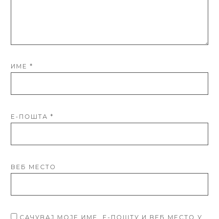
ИМЕ
*
Е-ПОШТА
*
ВЕБ МЕСТО
САЧУВАЈ МОЈЕ ИМЕ, Е-ПОШТУ И ВЕБ МЕСТО У