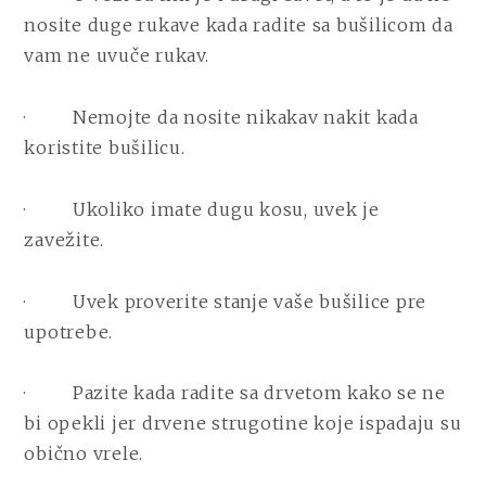
nosite duge rukave kada radite sa bušilicom da
vam ne uvuče rukav.
·
Nemojte da nosite nikakav nakit kada
koristite bušilicu.
·
Ukoliko imate dugu kosu, uvek je
zavežite.
·
Uvek proverite stanje vaše bušilice pre
upotrebe.
·
Pazite kada radite sa drvetom kako se ne
bi opekli jer drvene strugotine koje ispadaju su
obično vrele.