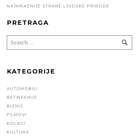
NAJMRAČNIJE STRANE LJUDSKE PRIRODE
PRETRAGA
SEARCH
SE
FOR:
KATEGORIJE
AUTOMOBILI
BETWEENUS
BIZNIS
FILMOVI
KOLACI
KULTURA