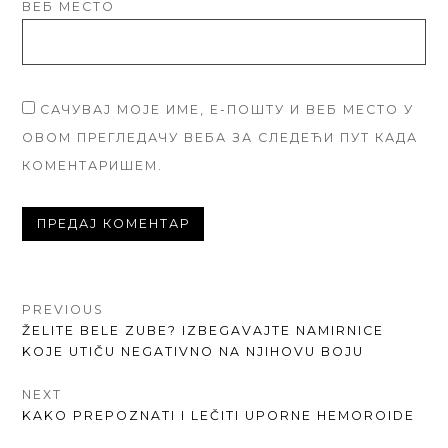
ВЕБ МЕСТО
САЧУВАЈ МОЈЕ ИМЕ, Е-ПОШТУ И ВЕБ МЕСТО У
ОВОМ ПРЕГЛЕДАЧУ ВЕБА ЗА СЛЕДЕЋИ ПУТ КАДА
КОМЕНТАРИШЕМ.
КРЕТАЊЕ
PREVIOUS
PREVIOUS
ŽELITE BELE ZUBE? IZBEGAVAJTE NAMIRNICE
ЧЛАНКА
POST:
KOJE UTIČU NEGATIVNO NA NJIHOVU BOJU
NEXT
NEXT
KAKO PREPOZNATI I LEČITI UPORNE HEMOROIDE
POST: