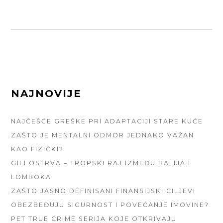
FOOTER
NAJNOVIJE
SIDEBAR
NAJČEŠĆE GREŠKE PRI ADAPTACIJI STARE KUĆE
ZAŠTO JE MENTALNI ODMOR JEDNAKO VAŽAN
KAO FIZIČKI?
GILI OSTRVA – TROPSKI RAJ IZMEĐU BALIJA I
LOMBOKA
ZAŠTO JASNO DEFINISANI FINANSIJSKI CILJEVI
OBEZBEĐUJU SIGURNOST I POVEĆANJE IMOVINE?
PET TRUE CRIME SERIJA KOJE OTKRIVAJU