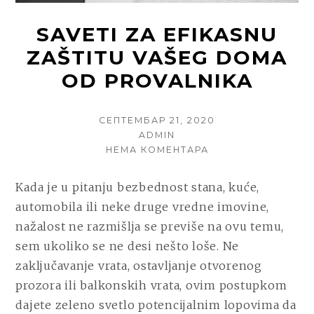
SAVETI ZA EFIKASNU
ZAŠTITU VAŠEG DOMA
OD PROVALNIKA
POSTED
СЕПТЕМБАР 21, 2020
ON
AUTHOR
ADMIN
НА
НЕМА КОМЕНТАРА
SAVETI
ZA
Kada je u pitanju bezbednost stana, kuće,
EFIKASNU
automobila ili neke druge vredne imovine,
ZAŠTITU
VAŠEG
nažalost ne razmišlja se previše na ovu temu,
DOMA
sem ukoliko se ne desi nešto loše. Ne
OD
zaključavanje vrata, ostavljanje otvorenog
PROVALNIKA
prozora ili balkonskih vrata, ovim postupkom
dajete zeleno svetlo potencijalnim lopovima da