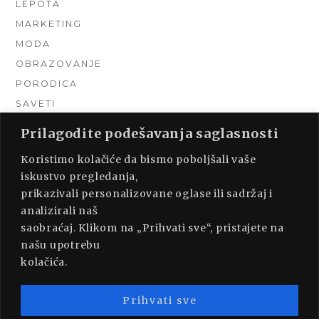
LEPOTA
MARKETING
MODA
OBRAZOVANJE
PORODICA
SAVETI
TEHNIKA
Prilagodite podešavanja saglasnosti
TURIZAM
Koristimo kolačiće da bismo poboljšali vaše
UNCATEGORIZED
iskustvo pregledanja,
URADI SAM
prikazivali personalizovane oglase ili sadržaj i
UREĐENJE DOMA
analizirali naš
ZDRAVLJE
saobraćaj. Klikom na „Prihvati sve“, pristajete na
našu upotrebu
kolačića.
Prihvati sve
PROUDLY POWERED BY WORDPRESS
|
THEME: