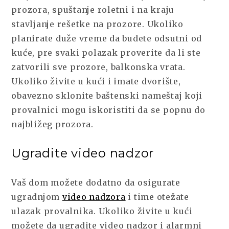
prozora, spuštanje roletni i na kraju
stavljanje rešetke na prozore. Ukoliko
planirate duže vreme da budete odsutni od
kuće, pre svaki polazak proverite da li ste
zatvorili sve prozore, balkonska vrata.
Ukoliko živite u kući i imate dvorište,
obavezno sklonite baštenski nameštaj koji
provalnici mogu iskoristiti da se popnu do
najbližeg prozora.
Ugradite video nadzor
Vaš dom možete dodatno da osigurate
ugradnjom
video nadzora
i time otežate
ulazak provalnika. Ukoliko živite u kući
možete da ugradite video nadzor i alarmni