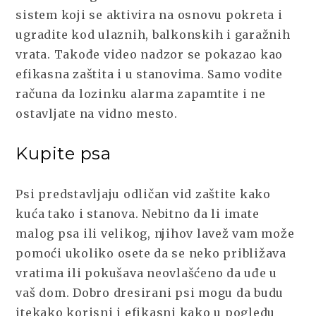
sistem koji se aktivira na osnovu pokreta i
ugradite kod ulaznih, balkonskih i garažnih
vrata. Takođe video nadzor se pokazao kao
efikasna zaštita i u stanovima. Samo vodite
računa da lozinku alarma zapamtite i ne
ostavljate na vidno mesto.
Kupite psa
Psi predstavljaju odličan vid zaštite kako
kuća tako i stanova. Nebitno da li imate
malog psa ili velikog, njihov lavež vam može
pomoći ukoliko osete da se neko približava
vratima ili pokušava neovlašćeno da uđe u
vaš dom. Dobro dresirani psi mogu da budu
itekako korisni i efikasni kako u pogledu