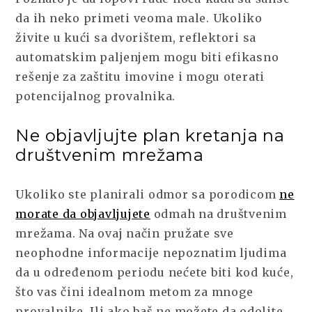
da ih neko primeti veoma male. Ukoliko
živite u kući sa dvorištem, reflektori sa
automatskim paljenjem mogu biti efikasno
rešenje za zaštitu imovine i mogu oterati
potencijalnog provalnika.
Ne objavljujte plan kretanja na
društvenim mrežama
Ukoliko ste planirali odmor sa porodicom
ne
morate da objavljujete
odmah na društvenim
mrežama. Na ovaj način pružate sve
neophodne informacije nepoznatim ljudima
da u određenom periodu nećete biti kod kuće,
što vas čini idealnom metom za mnoge
provalnike. Ili ako baš ne možete da odolite