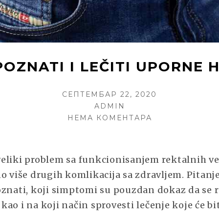
OZNATI I LEČITI UPORNE
POSTED
СЕПТЕМБАР 22, 2020
ON
AUTHOR
ADMIN
НА
НЕМА КОМЕНТАРА
KAKO
PREPOZNATI
I
eliki problem sa funkcionisanjem rektalnih v
LEČITI
o više drugih komlikacija sa zdravljem. Pitanje
UPORNE
HEMOROIDE
oznati, koji simptomi su pouzdan dokaz da se r
ao i na koji način sprovesti lečenje koje će bi