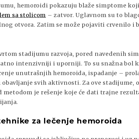
jumu, hemoroidi pokazuju blaže simptome koj
lem sa stolicom
– zatvor. Uglavnom su to blag
nog otvora. Zatim se može pojaviti crvenilo i 
tvrtom stadijumu razvoja, pored navedenih s
znatno intenzivniji i uporniji. To su snažna bol 
renje unutrašnjih hemoroida, ispadanje – prola
i obavljanje svih aktivnosti. Za ove stadijume, 
 metodom je rešenje koje će dati trajne rezul
ijanja.
tehnike za lečenje hemoroida