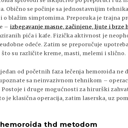
oida sprovodi se isključivo po preporuci i uz 
ra. Obično se počinje sa jednostavnijim tehni
di o blažim simptomima. Preporuka je trajna 
ne –
izbegavanje masne, začinjene, ljute i brze 
ziranih pića i kafe. Fizička aktivnost je neoph
eudobne odeće. Zatim se preporučuje upotreb
 što su različite kreme, masti, melemi i slično.
ijedan od početnih faza lečenja hemoroida ne d
e upoznate sa neinvazivnom tehnikom – operac
Postoje i druge mogućnosti za hirurški zahva
o je klasična operacija, zatim laserska, uz pom
a hemoroida thd metodom