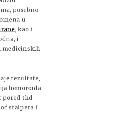
nadzor
kama, posebno
promena u
hrane
, kao i
odna, i
a medicinskih
aje rezultate,
ija hemoroida
t pored thd
oć stalpera i