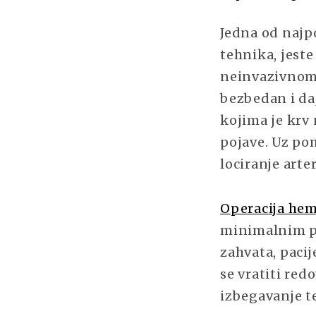
Jedna od najp
tehnika, jest
neinvazivnom 
bezbedan i daj
kojima je krv
pojave. Uz po
lociranje arte
Operacija he
minimalnim pe
zahvata, pacij
se vratiti re
izbegavanje t