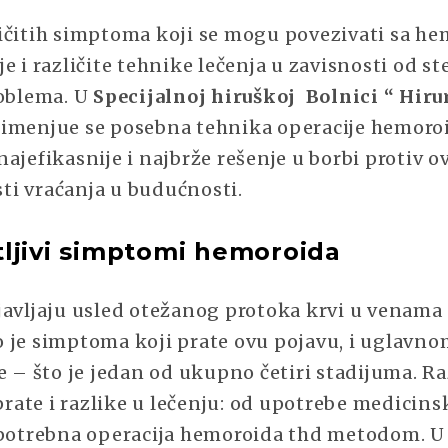
ičitih simptoma koji se mogu povezivati sa h
e i različite tehnike lečenja u zavisnosti od s
roblema. U
Specijalnoj hiruškoj Bolnici “ Hirur
imenjue se posebna tehnika operacije hemoroi
ajefikasnije i najbrže rešenje u borbi protiv 
i vraćanja u budućnosti.
ljivi simptomi hemoroida
javljaju usled otežanog protoka krvi u venama
 je simptoma koji prate ovu pojavu, i uglavnom
e – što je jedan od ukupno četiri stadijuma. Ra
ate i razlike u lečenju: od upotrebe medicins
 potrebna operacija hemoroida thd metodom. U