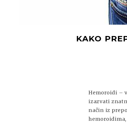
KAKO PREP
Hemoroidi – v
izazvati znatn
način iz prep
hemoroidima, k