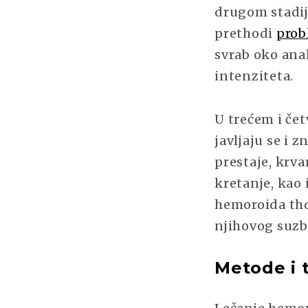
drugom stadi
prethodi
prob
svrab oko anal
intenziteta.
U trećem i če
javljaju se i 
prestaje, krva
kretanje, kao 
hemoroida thd
njihovog suzb
Metode i 