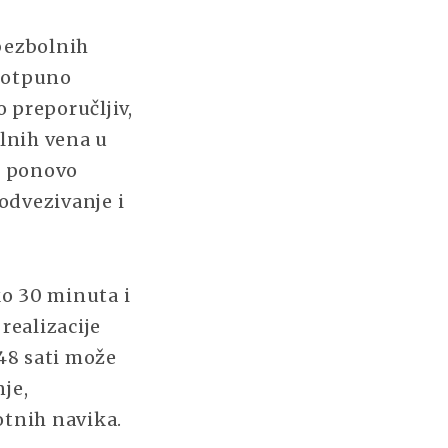
bezbolnih
 potpuno
 preporučljiv,
alnih vena u
i ponovo
odvezivanje i
ko 30 minuta i
realizacije
 48 sati može
je,
otnih navika.