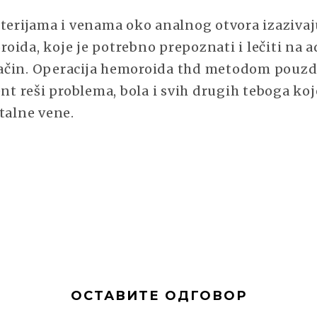
rterijama i venama oko analnog otvora izaziva
oida, koje je potrebno prepoznati i lečiti na 
čin. Operacija hemoroida thd metodom pouzda
ent reši problema, bola i svih drugih teboga ko
ktalne vene.
ОСТАВИТЕ ОДГОВОР