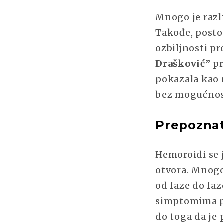
Mnogo je razl
Takođe, postoj
ozbiljnosti p
Drašković”
pr
pokazala kao n
bez mogućnost
Prepoznat
Hemoroidi se 
otvora. Mnogo
od faze do faz
simptomima pr
do toga da je