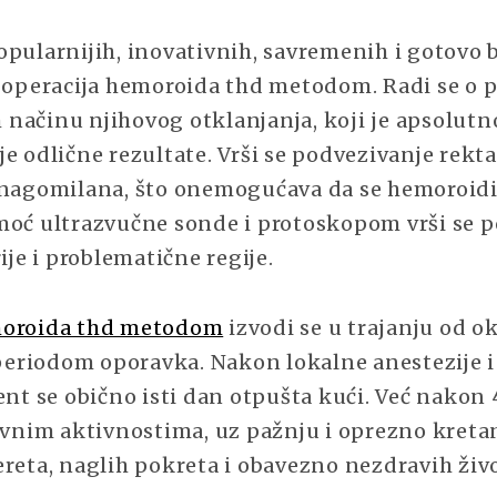
opularnijih, inovativnih, savremenih i gotovo 
e operacija hemoroida thd metodom. Radi se o
načinu njihovog otklanjanja, koji je apsolutno
e odlične rezultate. Vrši se podvezivanje rekt
 nagomilana, što onemogućava da se hemoroid
moć ultrazvučne sonde i protoskopom vrši se p
rije i problematične regije.
moroida thd metodom
izvodi se u trajanju od o
riodom oporavka. Nakon lokalne anestezije i 
ent se obično isti dan otpušta kući. Već nakon
dovnim aktivnostima, uz pažnju i oprezno kretan
ereta, naglih pokreta i obavezno nezdravih živ