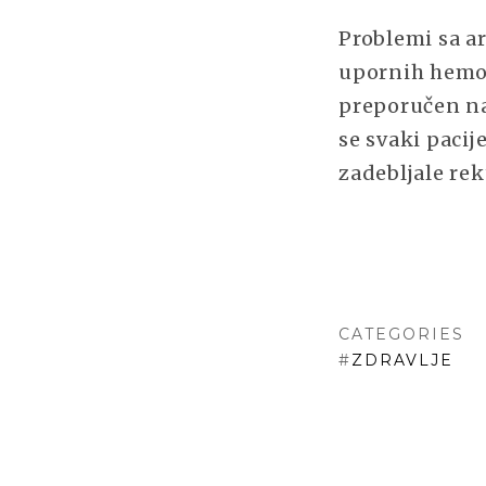
Problemi sa a
upornih hemor
preporučen na
se svaki pacij
zadebljale re
CATEGORIES
#
ZDRAVLJE