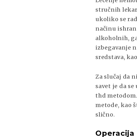
Lečenje hemor
stručnih leka
ukoliko se ra
načinu ishra
alkoholnih, ga
izbegavanje n
sredstava, kao
Za slučaj da n
savet je da s
thd metodom. 
metode, kao št
slično.
Operacij