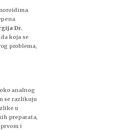
emoroidima.
tepena
gija Dr.
da koja se
ovog problema,
 oko analnog
 se razlikuju
zlike u
kih preparata,
 prvom i