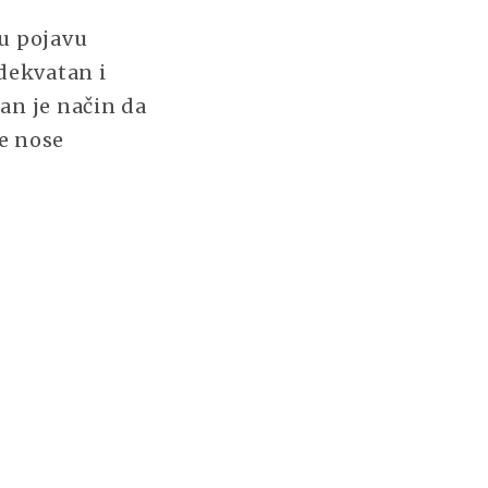
ju pojavu
adekvatan i
n je način da
je nose