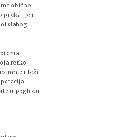
ima obično
o peckanje i
bol slabog
imptoma
koja retko
biranje i teže
operacija
tate u pogledu