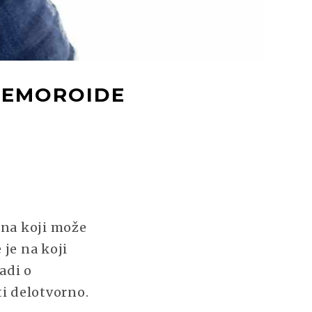
 HEMOROIDE
ena koji može
 je na koji
adi o
ti delotvorno.