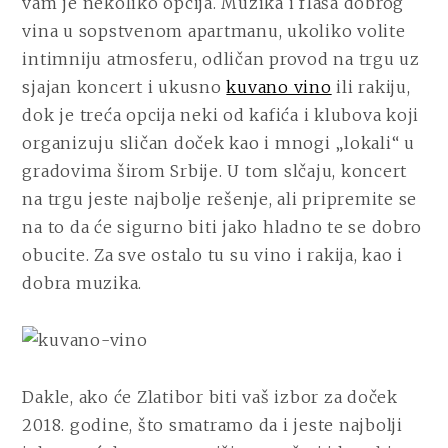
vam je nekoliko opcija. Muzika i flaša dobrog
vina u sopstvenom apartmanu, ukoliko volite
intimniju atmosferu, odličan provod na trgu uz
sjajan koncert i ukusno
kuvano vino
ili rakiju,
dok je treća opcija neki od kafića i klubova koji
organizuju sličan doček kao i mnogi „lokali“ u
gradovima širom Srbije. U tom slčaju, koncert
na trgu jeste najbolje rešenje, ali pripremite se
na to da će sigurno biti jako hladno te se dobro
obucite. Za sve ostalo tu su vino i rakija, kao i
dobra muzika.
Dakle, ako će Zlatibor biti vaš izbor za doček
2018. godine, što smatramo da i jeste najbolji