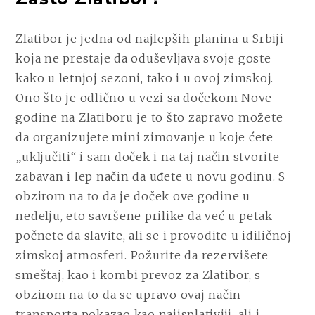
Zlatibor je jedna od najlepših planina u Srbiji
koja ne prestaje da oduševljava svoje goste
kako u letnjoj sezoni, tako i u ovoj zimskoj.
Ono što je odlično u vezi sa dočekom Nove
godine na Zlatiboru je to što zapravo možete
da organizujete mini zimovanje u koje ćete
„uključiti“ i sam doček i na taj način stvorite
zabavan i lep način da uđete u novu godinu. S
obzirom na to da je doček ove godine u
nedelju, eto savršene prilike da već u petak
počnete da slavite, ali se i provodite u idiličnoj
zimskoj atmosferi. Požurite da rezervišete
smeštaj, kao i kombi prevoz za Zlatibor, s
obzirom na to da se upravo ovaj način
transporta pokazao kao najisplativiji, ali i