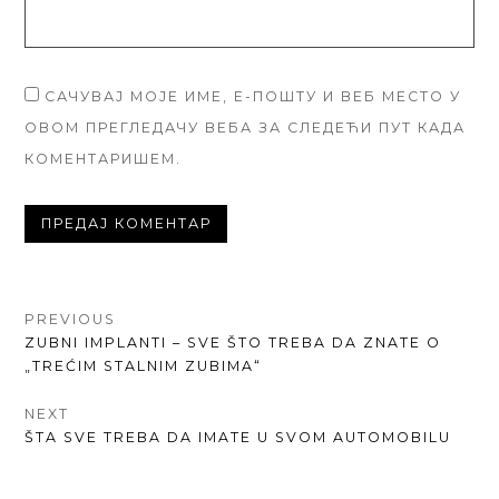
САЧУВАЈ МОЈЕ ИМЕ, Е-ПОШТУ И ВЕБ МЕСТО У
ОВОМ ПРЕГЛЕДАЧУ ВЕБА ЗА СЛЕДЕЋИ ПУТ КАДА
КОМЕНТАРИШЕМ.
КРЕТАЊЕ
PREVIOUS
PREVIOUS
ZUBNI IMPLANTI – SVE ŠTO TREBA DA ZNATE O
ЧЛАНКА
POST:
„TREĆIM STALNIM ZUBIMA“
NEXT
NEXT
ŠTA SVE TREBA DA IMATE U SVOM AUTOMOBILU
POST: