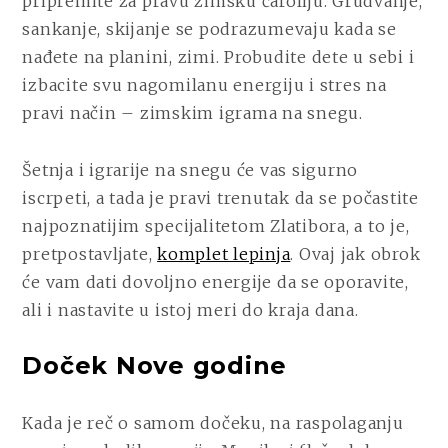
pripremite za pravu zimsku čaroliju. Grudvanje,
sankanje, skijanje se podrazumevaju kada se
nađete na planini, zimi. Probudite dete u sebi i
izbacite svu nagomilanu energiju i stres na
pravi način – zimskim igrama na snegu.
Šetnja i igrarije na snegu će vas sigurno
iscrpeti, a tada je pravi trenutak da se počastite
najpoznatijim specijalitetom Zlatibora, a to je,
pretpostavljate,
komplet lepinja
. Ovaj jak obrok
će vam dati dovoljno energije da se oporavite,
ali i nastavite u istoj meri do kraja dana.
Doček Nove godine
Kada je reč o samom dočeku, na raspolaganju