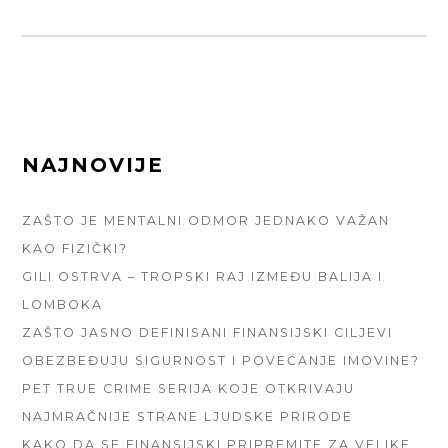
FOOTER
NAJNOVIJE
SIDEBAR
ZAŠTO JE MENTALNI ODMOR JEDNAKO VAŽAN
KAO FIZIČKI?
GILI OSTRVA – TROPSKI RAJ IZMEĐU BALIJA I
LOMBOKA
ZAŠTO JASNO DEFINISANI FINANSIJSKI CILJEVI
OBEZBEĐUJU SIGURNOST I POVEĆANJE IMOVINE?
PET TRUE CRIME SERIJA KOJE OTKRIVAJU
NAJMRAČNIJE STRANE LJUDSKE PRIRODE
KAKO DA SE FINANSIJSKI PRIPREMITE ZA VELIKE