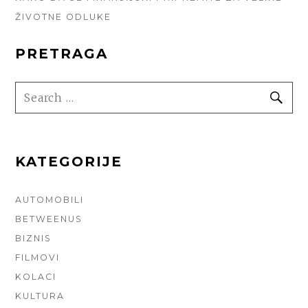
ŽIVOTNE ODLUKE
PRETRAGA
SEARCH
SE
FOR:
KATEGORIJE
AUTOMOBILI
BETWEENUS
BIZNIS
FILMOVI
KOLACI
KULTURA