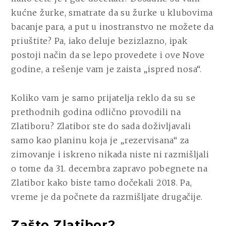
DOČEK
kućne žurke, smatrate da su žurke u klubovima
NOVE
bacanje para, a put u inostranstvo ne možete da
GODINE
priuštite? Pa, iako deluje bezizlazno, ipak
NA
ZLATIBOR?
postoji način da se lepo provedete i ove Nove
godine, a rešenje vam je zaista „ispred nosa“.
Koliko vam je samo prijatelja reklo da su se
prethodnih godina odlično provodili na
Zlatiboru? Zlatibor ste do sada doživljavali
samo kao planinu koja je „rezervisana“ za
zimovanje i iskreno nikada niste ni razmišljali
o tome da 31. decembra zapravo pobegnete na
Zlatibor kako biste tamo dočekali 2018. Pa,
vreme je da počnete da razmišljate drugačije.
Zašto Zlatibor?