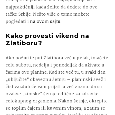
najpraktičniji kada želite da dođete do ove
tačke Srbije. Nešto više o tome možete
pogledati i
na ovom sajtu
.
Kako provesti vikend na
Zlatiboru?
Ako požurite put Zlatibora već u petak, imaćete
celu subotu, nedelju i ponedeljak da uživate u
čarima ove planine. Kad ste već tu, u svaki dan
„uključite“ obaveznu šetnju – planinski svež i
čist vazduh će vam prijati, a već znamo da su
ovakve „zimske“ šetnje odlične za zdravlje
celokupnog organizma. Nakon šetnje, okrepite
se toplim čajem ili kuvanim vinom, a zatim se