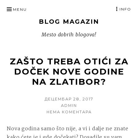
SKIP
INFO
MENU
TO
BLOG MAGAZIN
CONTENT
Mesto dobrih blogova!
ZAŠTO TREBA OTIĆI ZA
DOČEK NOVE GODINE
NA ZLATIBOR?
POSTED
ДЕЦЕМБАР 28, 2017
ON
AUTHOR
ADMIN
НА
НЕМА КОМЕНТАРА
ZAŠTO
TREBA
Nova godina samo što nije, a vi i dalje ne znate
OTIĆI
kako ćete je i gde dočekati? Dosadile su vam
ZA