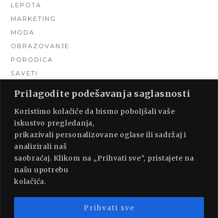
LEPOTA
MARKETING
MODA
OBRAZOVANJE
PORODICA
SAVETI
TEHNIKA
Prilagodite podešavanja saglasnosti
TURIZAM
Koristimo kolačiće da bismo poboljšali vaše
UNCATEGORIZED
iskustvo pregledanja,
URADI SAM
prikazivali personalizovane oglase ili sadržaj i
UREĐENJE DOMA
analizirali naš
ZDRAVLJE
saobraćaj. Klikom na „Prihvati sve“, pristajete na
našu upotrebu
kolačića.
Prihvati sve