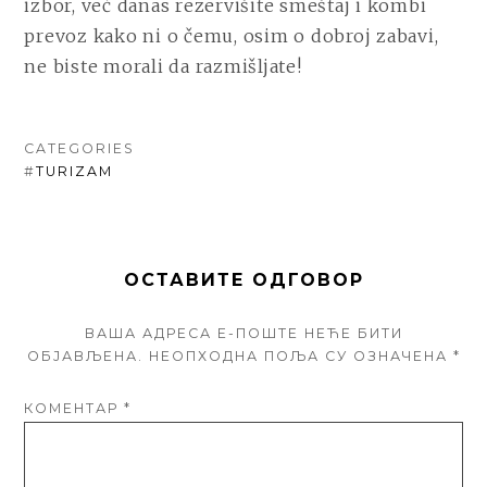
izbor, već danas rezervišite smeštaj i kombi
prevoz kako ni o čemu, osim o dobroj zabavi,
ne biste morali da razmišljate!
CATEGORIES
#
TURIZAM
ОСТАВИТЕ ОДГОВОР
ВАША АДРЕСА Е-ПОШТЕ НЕЋЕ БИТИ
ОБЈАВЉЕНА.
НЕОПХОДНА ПОЉА СУ ОЗНАЧЕНА
*
КОМЕНТАР
*