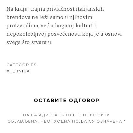
Na kraju, trajna privlačnost italijanskih
brendova ne leži samo u njihovim
proizvodima, već u bogatoj kulturi i
nepokolebljivoj posvećenosti koja je u osnovi
svega što stvaraju.
CATEGORIES
#
TEHNIKA
ОСТАВИТЕ ОДГОВОР
ВАША АДРЕСА Е-ПОШТЕ НЕЋЕ БИТИ
ОБЈАВЉЕНА.
НЕОПХОДНА ПОЉА СУ ОЗНАЧЕНА
*