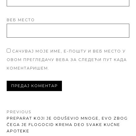
ВЕБ МЕСТО
САЧУВАЈ МОЈЕ ИМЕ, Е-ПОШТУ И ВЕБ МЕСТО У
ОВОМ ПРЕГЛЕДАЧУ ВЕБА ЗА СЛЕДЕЋИ ПУТ КАДА
КОМЕНТАРИШЕМ.
КРЕТАЊЕ
PREVIOUS
PREVIOUS
PREPARAT KOJI JE ODUŠEVIO MNOGE, EVO ZBOG
ЧЛАНКА
POST:
ČEGA JE FLOGOCID KREMA DEO SVAKE KUĆNE
APOTEKE