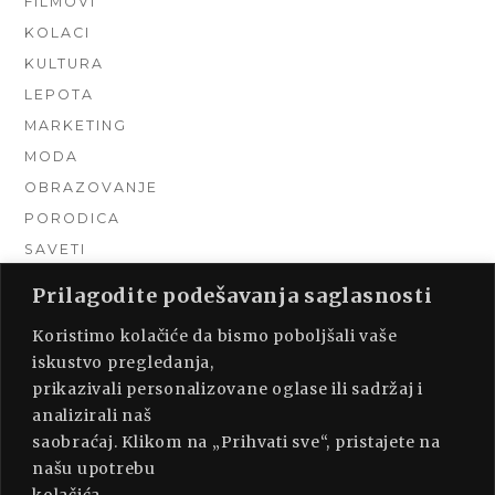
FILMOVI
KOLACI
KULTURA
LEPOTA
MARKETING
MODA
OBRAZOVANJE
PORODICA
SAVETI
TEHNIKA
Prilagodite podešavanja saglasnosti
TURIZAM
Koristimo kolačiće da bismo poboljšali vaše
UNCATEGORIZED
iskustvo pregledanja,
URADI SAM
prikazivali personalizovane oglase ili sadržaj i
UREĐENJE DOMA
analizirali naš
ZDRAVLJE
saobraćaj. Klikom na „Prihvati sve“, pristajete na
našu upotrebu
kolačića.