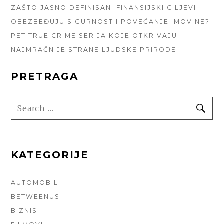
ZAŠTO JASNO DEFINISANI FINANSIJSKI CILJEVI
OBEZBEĐUJU SIGURNOST I POVEĆANJE IMOVINE?
PET TRUE CRIME SERIJA KOJE OTKRIVAJU
NAJMRAČNIJE STRANE LJUDSKE PRIRODE
PRETRAGA
SEARCH
SE
FOR:
KATEGORIJE
AUTOMOBILI
BETWEENUS
BIZNIS