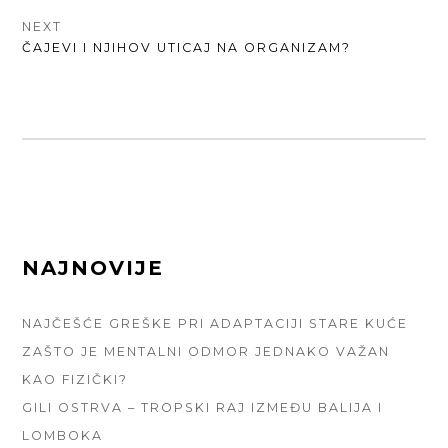
NEXT
NEXT
ČAJEVI I NJIHOV UTICAJ NA ORGANIZAM?
POST:
FOOTER
NAJNOVIJE
SIDEBAR
NAJČEŠĆE GREŠKE PRI ADAPTACIJI STARE KUĆE
ZAŠTO JE MENTALNI ODMOR JEDNAKO VAŽAN
KAO FIZIČKI?
GILI OSTRVA – TROPSKI RAJ IZMEĐU BALIJA I
LOMBOKA