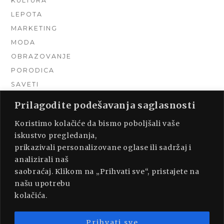
KULTURA
LEPOTA
MARKETING
MODA
OBRAZOVANJE
PORODICA
SAVETI
TEHNIKA
Prilagodite podešavanja saglasnosti
TURIZAM
Koristimo kolačiće da bismo poboljšali vaše
UNCATEGORIZED
iskustvo pregledanja,
URADI SAM
prikazivali personalizovane oglase ili sadržaj i
UREĐENJE DOMA
analizirali naš
ZDRAVLJE
saobraćaj. Klikom na „Prihvati sve“, pristajete na
našu upotrebu
kolačića.
Prihvati sve