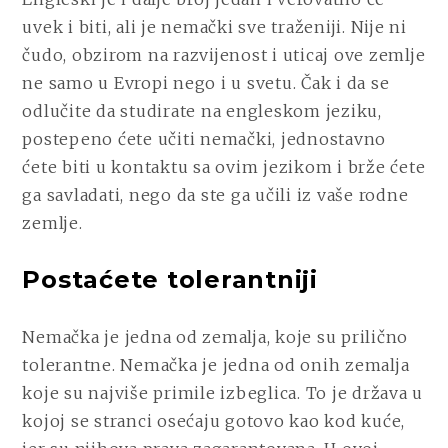
uvek i biti, ali je nemački sve traženiji. Nije ni
čudo, obzirom na razvijenost i uticaj ove zemlje
ne samo u Evropi nego i u svetu. Čak i da se
odlučite da studirate na engleskom jeziku,
postepeno ćete učiti nemački, jednostavno
ćete biti u kontaktu sa ovim jezikom i brže ćete
ga savladati, nego da ste ga učili iz vaše rodne
zemlje.
Postaćete tolerantniji
Nemačka je jedna od zemalja, koje su prilično
tolerantne. Nemačka je jedna od onih zemalja
koje su najviše primile izbeglica. To je država u
kojoj se stranci osećaju gotovo kao kod kuće,