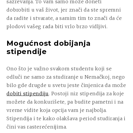
sazrevanja. To vam samo može doneti
dobrobiti u vaš život, jer znači da ste spremni
da radite i stvarate, a samim tim to znači da će
plodovi vašeg rada biti vrlo brzo vidljivi.
Mogućnost dobijanja
stipendije
Ono što je važno svakom studentu koji se
odluči ne samo za studiranje u Nemačkoj, nego
bilo gde drugde u svetu jeste činjenica da može
dobiti stipendiju
. Postoji niz stipendija za koje
možete da konkurišete, pa budite pametni i na
vreme vidite koja opcija vam je najbolja.
Stipendija i te kako olakšava period studiranja i
čini vas rasterećenijima.