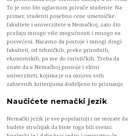
To je ono što uglavnom privuče studente. Na
primer, studenti posebno cene umetničke
fakultete i univerzitete u Nemačkoj, zato što
pružaju mnogo više mogućnosti i mnogo su
posvećeni. Naravno da postoje i mnogi drugi
fakulteti, od tehničkih, preko prirodnih,
ekonomskih, pa sve do turističkih. Treba da
znate da u Nemačkoj postoje i elitni
univerziteti, kojima je na osnovu svih
zahtevnih kriterijuma dodeljeno to priznanje.
Naučićete nemački jezik
Nemački jezik je sve popularniji i ne morate da
budete stručnjak da biste toga bili svesni.
Engleski je i dalje broj jedan i verovatno će