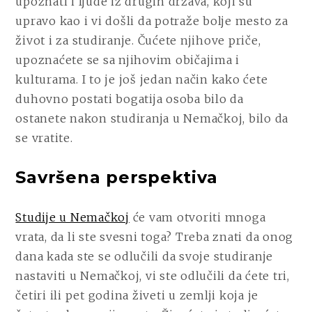
upoznati i ljude iz drugih država, koji su
upravo kao i vi došli da potraže bolje mesto za
život i za studiranje. Čućete njihove priče,
upoznaćete se sa njihovim običajima i
kulturama. I to je još jedan način kako ćete
duhovno postati bogatija osoba bilo da
ostanete nakon studiranja u Nemačkoj, bilo da
se vratite.
Savršena perspektiva
Studije u Nemačkoj
će vam otvoriti mnoga
vrata, da li ste svesni toga? Treba znati da onog
dana kada ste se odlučili da svoje studiranje
nastaviti u Nemačkoj, vi ste odlučili da ćete tri,
četiri ili pet godina živeti u zemlji koja je