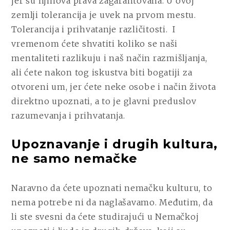
jer su njihova prava zagarantovana. U ovoj
zemlji tolerancija je uvek na prvom mestu.
Tolerancija i prihvatanje različitosti. I
vremenom ćete shvatiti koliko se naši
mentaliteti razlikuju i naš način razmišljanja,
ali ćete nakon tog iskustva biti bogatiji za
otvoreni um, jer ćete neke osobe i način života
direktno upoznati, a to je glavni preduslov
razumevanja i prihvatanja.
Upoznavanje i drugih kultura,
ne samo nemačke
Naravno da ćete upoznati nemačku kulturu, to
nema potrebe ni da naglašavamo. Međutim, da
li ste svesni da ćete studirajući u Nemačkoj