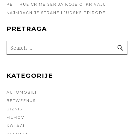
PET TRUE CRIME SERIJA KOJE OTKRIVAJU
NAJMRAČNIJE STRANE LJUDSKE PRIRODE
PRETRAGA
SEARCH
SE
FOR:
KATEGORIJE
AUTOMOBILI
BETWEENUS
BIZNIS
FILMOVI
KOLACI