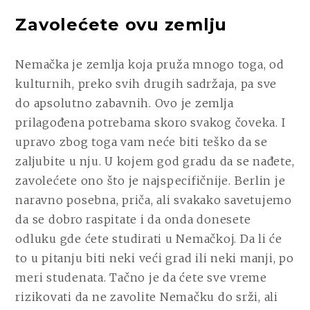
Zavolećete ovu zemlju
Nemačka je zemlja koja pruža mnogo toga, od
kulturnih, preko svih drugih sadržaja, pa sve
do apsolutno zabavnih. Ovo je zemlja
prilagođena potrebama skoro svakog čoveka. I
upravo zbog toga vam neće biti teško da se
zaljubite u nju. U kojem god gradu da se nađete,
zavolećete ono što je najspecifičnije. Berlin je
naravno posebna, priča, ali svakako savetujemo
da se dobro raspitate i da onda donesete
odluku gde ćete studirati u Nemačkoj. Da li će
to u pitanju biti neki veći grad ili neki manji, po
meri studenata. Tačno je da ćete sve vreme
rizikovati da ne zavolite Nemačku do srži, ali