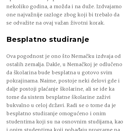
nekoliko godina, a možda i na duže. Izdvajamo
one najvažnije razloge zbog koji bi trebalo da
se odvažite na ovaj važan životni korak.
Besplatno studiranje
Ova pogodnost je ono što Nemačku izdvaja od
ostalih zemalja. Dakle, u Nemačkoj je odlučeno
da školarina bude besplatna u gotovo svim
pokrajinama. Naime, postoje neki delovi gde i
dalje postoji plaćanje školarine, ali se ide ka
tome da sistem besplatne školarine zaživi
bukvalno u celoj državi. Radi se o tome da je
besplatno studiranje omogućeno i onim
studentima koji su na osnovnim studijama, kao
i onim studentima koji pohađaju programe na