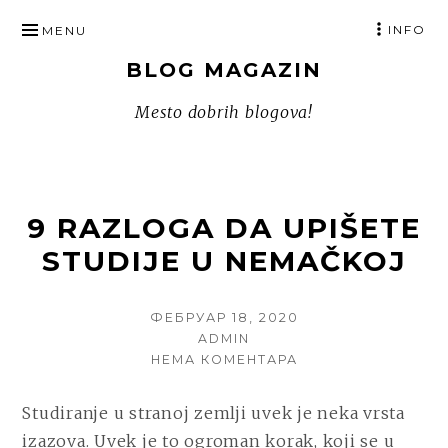
SKIP
INFO
MENU
TO
BLOG MAGAZIN
CONTENT
Mesto dobrih blogova!
9 RAZLOGA DA UPIŠETE
STUDIJE U NEMAČKOJ
POSTED
ФЕБРУАР 18, 2020
ON
AUTHOR
ADMIN
НА
НЕМА КОМЕНТАРА
9
RAZLOGA
Studiranje u stranoj zemlji uvek je neka vrsta
DA
izazova. Uvek je to ogroman korak, koji se u
UPIŠETE