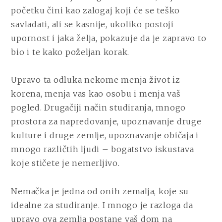
STUDIJE
početku čini kao zalogaj koji će se teško
U
savladati, ali se kasnije, ukoliko postoji
NEMAČKOJ
upornost i jaka želja, pokazuje da je zapravo to
bio i te kako poželjan korak.
Upravo ta odluka nekome menja život iz
korena, menja vas kao osobu i menja vaš
pogled. Drugačiji način studiranja, mnogo
prostora za napredovanje, upoznavanje druge
kulture i druge zemlje, upoznavanje običaja i
mnogo različtih ljudi – bogatstvo iskustava
koje stičete je nemerljivo.
Nemačka je jedna od onih zemalja, koje su
idealne za studiranje. I mnogo je razloga da
upravo ova zemlja postane vaš dom na