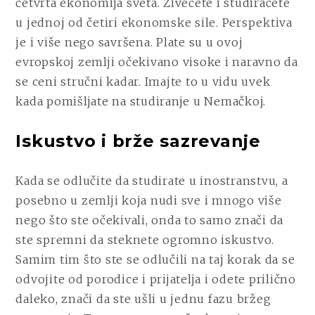
četvrta ekonomija sveta. Živećete i studiraćete
u jednoj od četiri ekonomske sile. Perspektiva
je i više nego savršena. Plate su u ovoj
evropskoj zemlji očekivano visoke i naravno da
se ceni stručni kadar. Imajte to u vidu uvek
kada pomišljate na studiranje u Nemačkoj.
Iskustvo i brže sazrevanje
Kada se odlučite da studirate u inostranstvu, a
posebno u zemlji koja nudi sve i mnogo više
nego što ste očekivali, onda to samo znači da
ste spremni da steknete ogromno iskustvo.
Samim tim što ste se odlučili na taj korak da se
odvojite od porodice i prijatelja i odete prilično
daleko, znači da ste ušli u jednu fazu bržeg