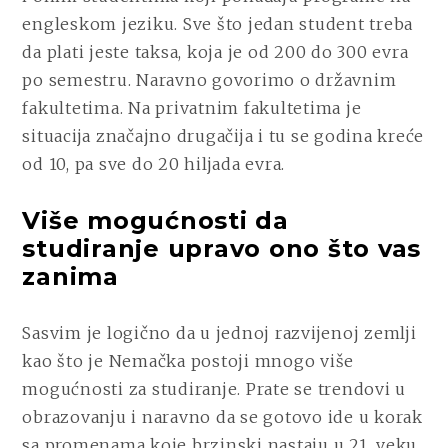
engleskom jeziku. Sve što jedan student treba
da plati jeste taksa, koja je od 200 do 300 evra
po semestru. Naravno govorimo o državnim
fakultetima. Na privatnim fakultetima je
situacija značajno drugačija i tu se godina kreće
od 10, pa sve do 20 hiljada evra.
Više mogućnosti da
studiranje upravo ono što vas
zanima
Sasvim je logično da u jednoj razvijenoj zemlji
kao što je Nemačka postoji mnogo više
mogućnosti za studiranje. Prate se trendovi u
obrazovanju i naravno da se gotovo ide u korak
sa promenama koje brzinski nastaju u 21. veku.