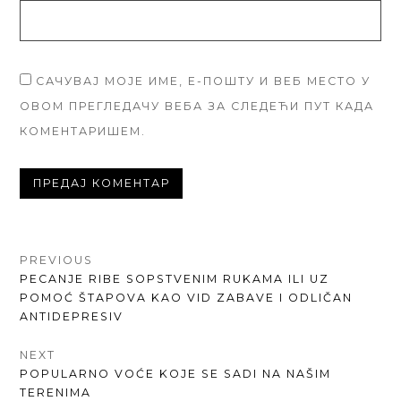
САЧУВАЈ МОЈЕ ИМЕ, Е-ПОШТУ И ВЕБ МЕСТО У
ОВОМ ПРЕГЛЕДАЧУ ВЕБА ЗА СЛЕДЕЋИ ПУТ КАДА
КОМЕНТАРИШЕМ.
КРЕТАЊЕ
PREVIOUS
PREVIOUS
PECANJE RIBE SOPSTVENIM RUKAMA ILI UZ
ЧЛАНКА
POST:
POMOĆ ŠTAPOVA KAO VID ZABAVE I ODLIČAN
ANTIDEPRESIV
NEXT
NEXT
POPULARNO VOĆE KOJE SE SADI NA NAŠIM
POST:
TERENIMA