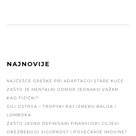
FOOTER
NAJNOVIJE
SIDEBAR
NAJČEŠĆE GREŠKE PRI ADAPTACIJI STARE KUĆE
ZAŠTO JE MENTALNI ODMOR JEDNAKO VAŽAN
KAO FIZIČKI?
GILI OSTRVA – TROPSKI RAJ IZMEĐU BALIJA I
LOMBOKA
ZAŠTO JASNO DEFINISANI FINANSIJSKI CILJEVI
OBEZBEĐUJU SIGURNOST I POVEĆANJE IMOVINE?